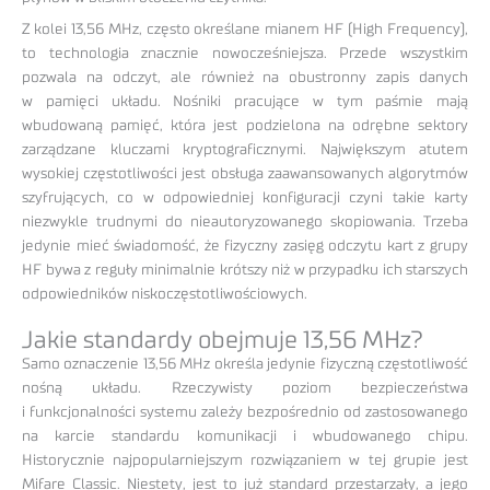
Z kolei 13,56 MHz, często określane mianem HF (High Frequency),
to technologia znacznie nowocześniejsza. Przede wszystkim
pozwala na odczyt, ale również na obustronny zapis danych
w pamięci układu. Nośniki pracujące w tym paśmie mają
wbudowaną pamięć, która jest podzielona na odrębne sektory
zarządzane kluczami kryptograficznymi. Największym atutem
wysokiej częstotliwości jest obsługa zaawansowanych algorytmów
szyfrujących, co w odpowiedniej konfiguracji czyni takie karty
niezwykle trudnymi do nieautoryzowanego skopiowania. Trzeba
jedynie mieć świadomość, że fizyczny zasięg odczytu kart z grupy
HF bywa z reguły minimalnie krótszy niż w przypadku ich starszych
odpowiedników niskoczęstotliwościowych.
Jakie standardy obejmuje 13,56 MHz?
Samo oznaczenie 13,56 MHz określa jedynie fizyczną częstotliwość
nośną układu. Rzeczywisty poziom bezpieczeństwa
i funkcjonalności systemu zależy bezpośrednio od zastosowanego
na karcie standardu komunikacji i wbudowanego chipu.
Historycznie najpopularniejszym rozwiązaniem w tej grupie jest
Mifare Classic. Niestety, jest to już standard przestarzały, a jego