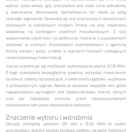
wybrać tylko wtedy, gdy priorytetem jest niska cena wdrożenia,
a ewentualne sklonowanie identyfikatora nie niesie za sobą
realnego zagrożenia. Sprawdzą się one przy prostych domofonach
blokowych, w osiedlowych klubach fitness czy przy otwieraniu
szlabanów na parkingach wspólnot mieszkaniowych. Z racji
wspomnianej odporności na zakłócenia, można je z powodzeniem
stosować w trudnych środowiskach przemysłowych z ogromną
ilością metalu i wody, a także w starszych hotelach czekających
na kompleksową modernizację.
Inaczej prezentuje się możliwość wykorzystania pasma 13,56 MHz.
Z tego rozwiązania bezwzględnie powinny korzystać nowoczesne
biurowce, obiekty korporacyjne, a także strefy rządowe i wojskowe
o podwyższonym rygorze. Należy je stosować wszędzie tam, gdzie
najważniejszym wymogiem jest bezpieczeństwo mienia, danych
oraz jak największa ochrona przed nieautoryzowanym
kopiowaniem kart przez niepowołane jednostki.
Znaczenie wyboru i wdrożenia
Decyzja pomiędzy pasmem 125 kHz a 13,56 MHz to wybór
wyznaczający granice bezpieczeństwa obiektu na wiele kolejnych