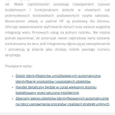
lat. Niskie częstotliwości pozostają rozwiązaniem typowo
budżetowym i funkcjonalnym jedynie w otwartych lub
przemysłowych środowiskach pozbawionych ryzyka sabotażu.
Nowoczesne układy w paśmie HF są podstawą dla biznesu,
oferując zaawansowane szyfrowanie danych oraz wysoce wygodną
integrację wielu firmowych usług na jednym nośniku. Nie można
jednak zapominać, że potencjał nawet najdroższej karty zostanie
zredukowany do zera, jeśli integratorzy zignorują jej zabezpieczenia
i potraktują ją jedynie jako droższy nośnik jawnego numeru
seryjnego.
Powiązane wpisy:
Dobór identyfikatorów umożliwiających automatyczną
identyfikację produktów i pozostałych obiektów
Handel detaliczny będzie w coraz większym stopniu
kształtowany przez sztuczną inteligencję
Zalecany zakres obiektów identyfikowanych automatycznie
na rzecz usprawniania procesów i realizacji strategii unijnych