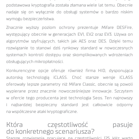
podstawowa kryptografia została złamana wiele lat temu. Obecnie
nadaje się on wyłącznie do obsługi systemów o bardzo niskim
wymogu bezpieczeństwa.
Znacznie wyższy poziom ochrony prezentuje Mifare DESFire,
występujący obecnie w generacjach EV1, EV2 oraz EV3. Używa on
algorytmów szyfrujących, takich jak AES oraz DES. Dzięki temu
rozwiązanie to stanowi dziś rynkowy standard w nowoczesnych
systemach kontroli dostępu oraz skomplikowanych wdrożeniach
obsługujących mikropłatności.
Konkurencyjne opcje oferuje również firma HID, dysponująca
autorską technologią iCLASS. Choć starsze wersje iCLASS
oferowały lepsze parametry niż Mifare Classic, obecnie są powoli
wypierane przez znacznie nowocześniejsze innowacje. Szczytem
w ofercie tego producenta jest technologia Seos. Ten najnowszy
i najbardziej bezpieczny standard jest całkowicie odporny
na współczesne ataki kryptograficzne.
Która częstotliwość pasuje
do konkretnego scenariusza?
Starsze rozwiązania pracujące na częstotliwości 125 kHz warto