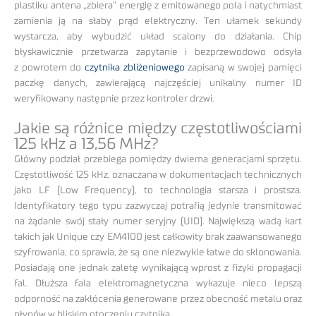
plastiku antena „zbiera” energię z emitowanego pola i natychmiast
zamienia ją na słaby prąd elektryczny. Ten ułamek sekundy
wystarcza, aby wybudzić układ scalony do działania. Chip
błyskawicznie przetwarza zapytanie i bezprzewodowo odsyła
z powrotem do
czytnika zbliżeniowego
zapisaną w swojej pamięci
paczkę danych, zawierającą najczęściej unikalny numer ID
weryfikowany następnie przez kontroler drzwi.
Jakie są różnice między częstotliwościami
125 kHz a 13,56 MHz?
Główny podział przebiega pomiędzy dwiema generacjami sprzętu.
Częstotliwość 125 kHz, oznaczana w dokumentacjach technicznych
jako LF (Low Frequency), to technologia starsza i prostsza.
Identyfikatory tego typu zazwyczaj potrafią jedynie transmitować
na żądanie swój stały numer seryjny (UID). Największą wadą kart
takich jak Unique czy EM4100 jest całkowity brak zaawansowanego
szyfrowania, co sprawia, że są one niezwykle łatwe do sklonowania.
Posiadają one jednak zaletę wynikającą wprost z fizyki propagacji
fal. Dłuższa fala elektromagnetyczna wykazuje nieco lepszą
odporność na zakłócenia generowane przez obecność metalu oraz
płynów w bliskim otoczeniu czytnika.