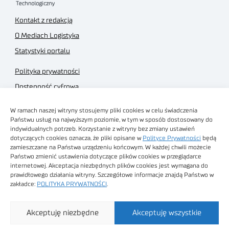
Kontakt z redakcją
O Mediach Logistyka
Statystyki portalu
Polityka prywatności
Dostępność cyfrowa
Regulamin Portalu
W ramach naszej witryny stosujemy pliki cookies w celu świadczenia
Regulamin sklepu
Państwu usług na najwyższym poziomie, w tym w sposób dostosowany do
indywidualnych potrzeb. Korzystanie z witryny bez zmiany ustawień
dotyczących cookies oznacza, że pliki opisane w
Polityce Prywatności
będą
zamieszczane na Państwa urządzeniu końcowym. W każdej chwili możecie
Państwo zmienić ustawienia dotyczące plików cookies w przeglądarce
internetowej. Akceptacja niezbędnych plików cookies jest wymagana do
Obrazy stockowe
prawidłowego działania witryny. Szczegółowe informacje znajdą Państwo w
autorstwa
zakładce:
POLITYKA PRYWATNOŚCI
.
Sieć Badawcza Łukasiewicz - Poznański Instytut
Akceptuję niezbędne
Akceptuję wszystkie
Technologiczny