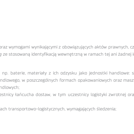
oraz wymogami wynikającymi z obowiązujących aktów prawnych, czę
ię ze stosowaną identyfikacją wewnętrzną w ramach tej ani żadnej in
. baterie, materiały z ich odzysku jako jednostki handlowe: su
dlowego, w poszczególnych formach opakowaniowych oraz maszyny 
andlowych;
estnicy łańcucha dostaw, w tym uczestnicy logistyki zwrotnej ora
niach transportowo-logistycznych, wymagających śledzenia;