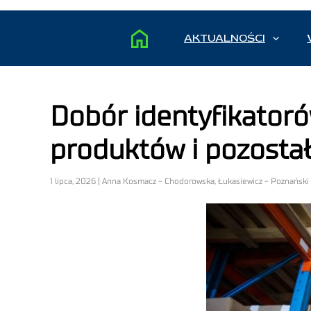
AKTUALNOŚCI
Dobór identyfikatoró
produktów i pozosta
1 lipca, 2026 | Anna Kosmacz - Chodorowska, Łukasiewicz - Poznański