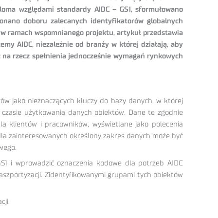
ieloma względami standardy AIDC – GS1, sformułowano
konano doboru zalecanych identyfikatorów globalnych
h w ramach wspomnianego projektu, artykuł przedstawia
my AIDC, niezależnie od branży w której działają, aby
az na rzecz spełnienia jednocześnie wymagań rynkowych
orów jako nieznaczących kluczy do bazy danych, w której
 czasie użytkowania danych obiektów. Dane te zgodnie
klientów i pracowników, wyświetlane jako polecenia
la zainteresowanych określony zakres danych może być
wego.
GS1 i wprowadzić oznaczenia kodowe dla potrzeb AIDC
szportyzacji. Zidentyfikowanymi grupami tych obiektów
ji,