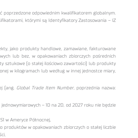
być poprzedzone odpowiednim kwalifikatorem globalnym.
katorami, którymi są Identyfikatory Zastosowania – IZ
biekty, jako produkty handlowe, zamawiane, fakturowane
owych lub bez, w opakowaniach zbiorczych pośrednich
ty sztukowe (o stałej ilościowo zawartości) lub produkty
onej w kilogramach lub według w innej jednostce miary,
ej (ang.
Global Trade Item Number
, poprzednia nazwa:
w jednowymiarowych – 1D na 2D, od 2027 roku nie będzie
GS1 w Ameryce Północnej,
do produktów w opakowaniach zbiorczych o stałej liczbie
ci,