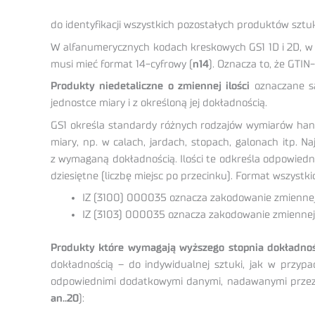
do identyfikacji wszystkich pozostałych produktów szt
W alfanumerycznych kodach kreskowych GS1 1D i 2D, w 
musi mieć format 14-cyfrowy (
n14
). Oznacza to, że GTI
Produkty niedetaliczne o zmiennej ilości
oznaczane są
jednostce miary i z określoną jej dokładnością.
GS1 określa standardy różnych rodzajów wymiarów hand
miary, np. w calach, jardach, stopach, galonach itp. 
z wymaganą dokładnością. Ilości te odkreśla odpowiedni 
dziesiętne (liczbę miejsc po przecinku). Format wszystki
IZ (3100) 000035 oznacza zakodowanie zmiennej 
IZ (3103) 000035 oznacza zakodowanie zmiennej 
Produkty które wymagają wyższego stopnia dokładnośc
dokładnością – do indywidualnej sztuki, jak w przyp
odpowiednimi dodatkowymi danymi, nadawanymi przez p
an..20
):