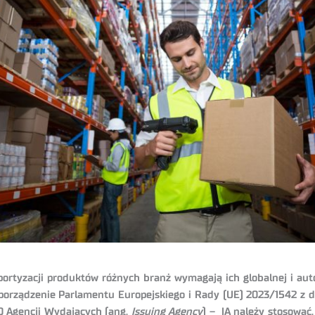
portyzacji produktów różnych branż wymagają ich globalnej i auto
rządzenie Parlamentu Europejskiego i Rady (UE) 2023/1542 z dnia 
50 Agencji Wydających (ang.
Issuing Agency
) – IA należy stosować