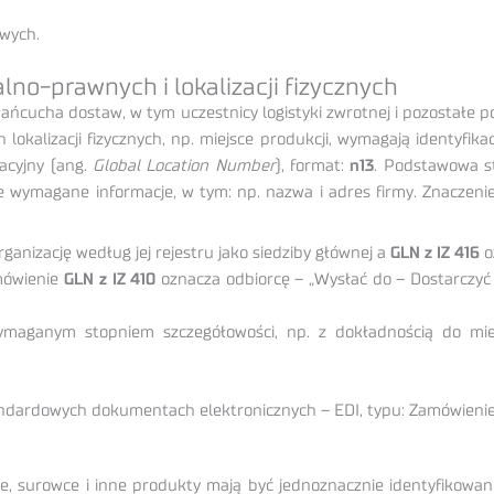
owych.
alno-prawnych i lokalizacji fizycznych
łańcucha dostaw, w tym uczestnicy logistyki zwrotnej i pozostałe p
lokalizacji fizycznych, np. miejsce produkcji, wymagają identyfikacj
acyjny (ang.
Global Location Number
), format:
n13
. Podstawowa st
 wymagane informacje, w tym: np. nazwa i adres firmy. Znaczenie
ganizację według jej rejestru jako siedziby głównej a
GLN z IZ 416
o
mówienie
GLN z IZ 410
oznacza odbiorcę – „Wysłać do – Dostarczyć 
wymaganym stopniem szczegółowości, np. z dokładnością do m
ndardowych dokumentach elektronicznych – EDI, typu: Zamówienie,
 surowce i inne produkty mają być jednoznacznie identyfikowane