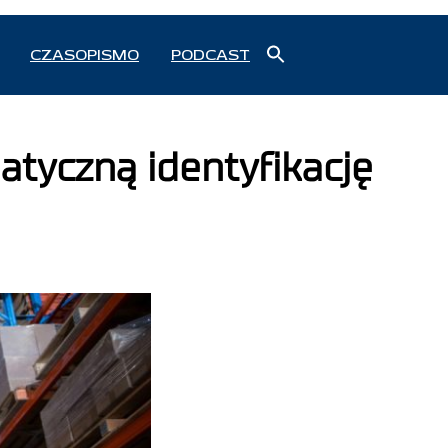
Search
CZASOPISMO
PODCAST
for:
Search Button
tyczną identyfikację