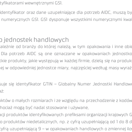
tyfikatorami wewnętrznymi GS1.
identyfikator oraz dane uzupełniające dla potrzeb AIDC, muszą 
 numerycznych GS1. GS1 dysponuje wszystkimi numerycznymi kwalifi
ko jednostek handlowych
ezależnie od branży do której należą, w tym opakowania i inne o
. Dla potrzeb AIDC są one oznaczane w opakowaniach jednostk
e produkty, jakie występują w każdej firmie, dzielą się na produk
nej w odpowiedniej jednostce miary, najczęściej według masy wyraż
uje się identyfikator GTIN – Globalny Numer Jednostki Handlow
aż:
oduktów o małych rozmiarach i ze względu na przechodzenie z kodó
chociaż mogą być nadal stosowane i używane,
acji produktów identyfikowanych prefiksami organizacji krajowych 
o produktów niedetalicznych, np. z cyfrą uzupełniającą od 1 do 8 
yfrą uzupełniającą 9 – w opakowaniach handlowych o zmiennej iloś