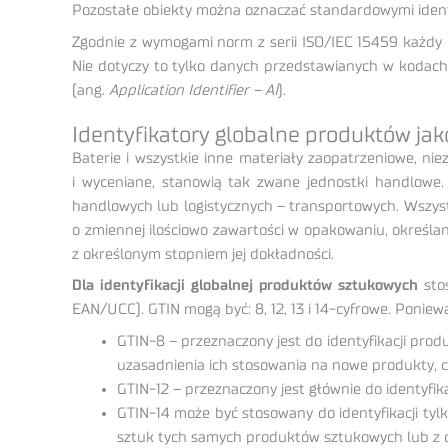
Pozostałe obiekty można oznaczać standardowymi iden
Zgodnie z wymogami norm z serii ISO/IEC 15459 każdy 
Nie dotyczy to tylko danych przedstawianych w kodach
(ang.
Application Identifier – AI
).
Identyfikatory globalne produktów ja
Baterie i wszystkie inne materiały zaopatrzeniowe, ni
i wyceniane, stanowią tak zwane jednostki handlowe
handlowych lub logistycznych – transportowych. Wszystki
o zmiennej ilościowo zawartości w opakowaniu, określa
z określonym stopniem jej dokładności.
Dla identyfikacji globalnej
produktów sztukowych
stos
EAN/UCC). GTIN mogą być: 8, 12, 13 i 14-cyfrowe. Poniew
GTIN-8 – przeznaczony jest do identyfikacji pr
uzasadnienia ich stosowania na nowe produkty, 
GTIN-12 – przeznaczony jest głównie do identyfik
GTIN-14 może być stosowany do identyfikacji tylk
sztuk tych samych produktów sztukowych lub z c