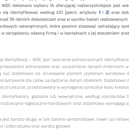
ie AIDC dokonano wyboru IA oferującej najkorzystniejsze pod w
 się identyfikować według GS1 (patrz: artykuły:
1
i
2
) oraz do
ponad 35-letnich doświadczeń oraz w wyniku badań realizowanyc
ardowych wewnętrznych, które powinni stosować wdrażający syste
w zarządzaniu własną firmą i w kontaktach z jej otoczeniem or
nej identyfikacji – AIDC jest tworzenie jednoznacznych identyfikat
 wprowadzone jednorazowo oraz uzupełniane danymi zmiennymi w
ą być dodatkowo np. drukowane pismem czytelnym wzrokowo dla 
korzystywane dla celów zarządzania danym obiektem. Dodatkowo d
ej strukturze, przedstawiony w wymaganej symbolice kodu kresko
 identyfikatory, globalne lub wewnętrzne, według standardów 
 produkcyjno-logistyczno-handlowych oraz dodatkowo wymagają pa
a jest bardzo długa, w tym baterie samochodowe, nowe i po renowac
e i półprodukty oraz wyroby gotowe,