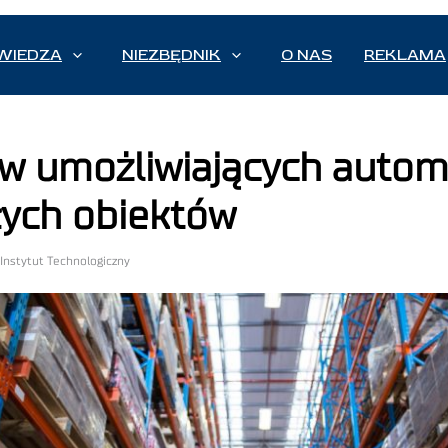
WIEDZA
NIEZBĘDNIK
O NAS
REKLAMA
w umożliwiających automa
łych obiektów
 Instytut Technologiczny