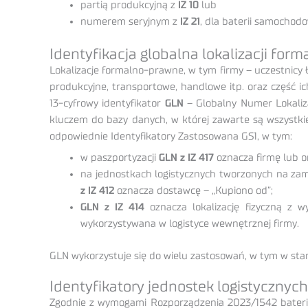
partią produkcyjną z
IZ
10
lub
numerem seryjnym z
IZ
21
, dla baterii samochod
Identyfikacja globalna lokalizacji form
Lokalizacje formalno-prawne, w tym firmy – uczestnicy 
produkcyjne, transportowe, handlowe itp. oraz część ich 
13-cyfrowy identyfikator
GLN
– Globalny Numer Lokaliz
kluczem do bazy danych, w której zawarte są wszystkie
odpowiednie Identyfikatory Zastosowana GS1, w tym:
w paszportyzacji
GLN z IZ 417
oznacza firmę lub or
na jednostkach logistycznych tworzonych na za
z IZ 412
oznacza dostawcę – „Kupiono od”;
GLN z IZ 414
oznacza lokalizację fizyczną z 
wykorzystywana w logistyce wewnętrznej firmy.
GLN wykorzystuje się do wielu zastosowań, w tym w sta
Identyfikatory jednostek logistycznych
Zgodnie z wymogami Rozporządzenia 2023/1542 baterie,