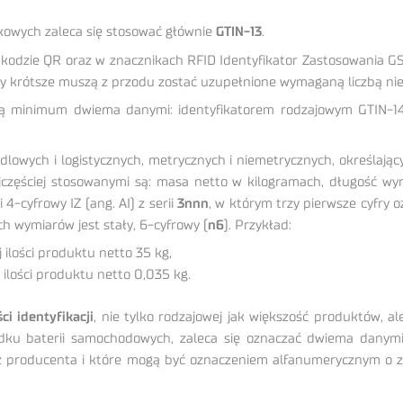
ukowych zaleca się stosować głównie
GTIN-13
.
kodzie QR oraz w znacznikach RFID Identyfikator Zastosowania G
N-y krótsze muszą z przodu zostać uzupełnione wymaganą liczbą ni
 minimum dwiema danymi: identyfikatorem rodzajowym GTIN-14 z 
lowych i logistycznych, metrycznych i niemetrycznych, określają
Najczęściej stosowanymi są: masa netto w kilogramach, długość w
4-cyfrowy IZ (ang. AI) z serii
3nnn
, w którym trzy pierwsze cyfry 
ch wymiarów jest stały, 6-cyfrowy (
n6
). Przykład:
ilości produktu netto 35 kg,
ilości produktu netto 0,035 kg.
i identyfikacji
, nie tylko rodzajowej jak większość produktów, al
adku baterii samochodowych, zaleca się oznaczać dwiema danym
roducenta i które mogą być oznaczeniem alfanumerycznym o zmien