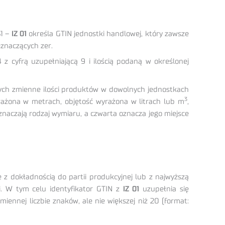
S1 –
IZ 01
określa GTIN jednostki handlowej, który zawsze
eznaczących zer.
cyfrą uzupełniającą 9 i ilością podaną w określonej
cych zmienne ilości produktów w dowolnych jednostkach
3
yrażona w metrach, objętość wyrażona w litrach lub m
,
oznaczają rodzaj wymiaru, a czwarta oznacza jego miejsce
e z dokładnością do partii produkcyjnej lub z najwyższą
i. W tym celu identyfikator GTIN z
IZ
01
uzupełnia się
nej liczbie znaków, ale nie większej niż 20 (format: