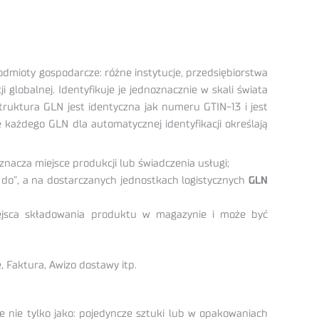
odmioty gospodarcze: różne instytucje, przedsiębiorstwa
i globalnej. Identyfikuje je jednoznacznie w skali świata
ruktura GLN jest identyczna jak numeru GTIN-13 i jest
 każdego GLN dla automatycznej identyfikacji określają
znacza miejsce produkcji lub świadczenia usługi;
do”, a na dostarczanych jednostkach logistycznych
GLN
iejsca składowania produktu w magazynie i może być
 Faktura, Awizo dostawy itp.
 nie tylko jako: pojedyncze sztuki lub w opakowaniach