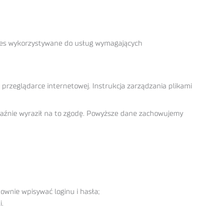
ookies wykorzystywane do usług wymagających
przeglądarce internetowej. Instrukcja zarządzania plikami
yraźnie wyraził na to zgodę. Powyższe dane zachowujemy
ownie wpisywać loginu i hasła;
i.