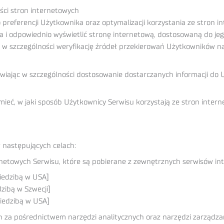
ości stron internetowych
preferencji Użytkownika oraz optymalizacji korzystania ze stron in
 odpowiednio wyświetlić stronę internetową, dostosowaną do jeg
 w szczególności weryfikację źródeł przekierowań Użytkowników na
iwiając w szczególności dostosowanie dostarczanych informacji do U
eć, w jaki sposób Użytkownicy Serwisu korzystają ze stron intern
 następujących celach:
rnetowych Serwisu, które są pobierane z zewnętrznych serwisów in
iedzibą w USA]
dzibą w Szwecji]
iedzibą w USA]
h za pośrednictwem narzędzi analitycznych oraz narzędzi zarządza