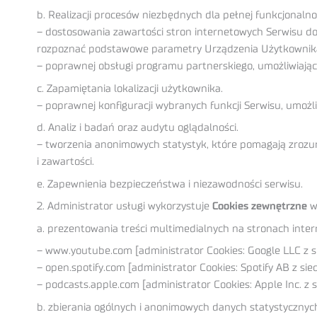
b. Realizacji procesów niezbędnych dla pełnej funkcjonaln
– dostosowania zawartości stron internetowych Serwisu do 
rozpoznać podstawowe parametry Urządzenia Użytkownika i
– poprawnej obsługi programu partnerskiego, umożliwiając
c. Zapamiętania lokalizacji użytkownika.
– poprawnej konfiguracji wybranych funkcji Serwisu, umożl
d. Analiz i badań oraz audytu oglądalności.
– tworzenia anonimowych statystyk, które pomagają zrozumi
i zawartości.
e. Zapewnienia bezpieczeństwa i niezawodności serwisu.
2. Administrator usługi wykorzystuje
Cookies zewnętrzne
w
a. prezentowania treści multimedialnych na stronach inte
– www.youtube.com [administrator Cookies:
Google LLC
z s
– open.spotify.com [administrator Cookies:
Spotify AB
z sie
– podcasts.apple.com [administrator Cookies:
Apple Inc.
z s
b. zbierania ogólnych i anonimowych danych statystycznyc