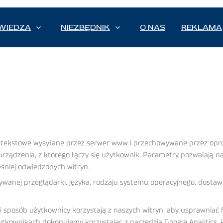
WIEDZA
NIEZBĘDNIK
O NAS
REKLAMA
ki tekstowe wysyłane przez serwer www i przechowywane przez op
urządzenia, z którego łączy się użytkownik. Parametry pozwalają na
eśniej odwiedzonych witryn.
anej przeglądarki, języka, rodzaju systemu operacyjnego, dostawcy 
i sposób użytkownicy korzystają z naszych witryn, aby usprawniać
tkownikach dokonujemy korzystając z narzędzia Google Analitics, k