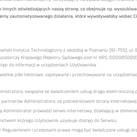
 innych odwiedzających naszą stronę, co obejmuje np. wyszukiwan
ujemy zautomatyzowanego działania, które wywoływałoby wobec Ci
.
ński Instytut Technologiczny z siedzibą w Poznaniu (61-755), ul.
Gospodarczy Krajowego Rejestru Sądowego pod nr KRS: 0000850093
stęp do informacji w urządzeniach Użytkownika.
wielkie pliki tekstowe, zapisywane i przechowywane na urządzeni
nistratora, związane ze świadczeniem usług droga elektroniczną 
 partnerów Administratora, za pośrednictwem strony internetowej
 Administrator prowadzi serwis internetowy, działającą w domenie 
nictwem którego Użytkownik uzyskuje dostęp do Serwisu.
 z Regulaminem i przepisami prawa mogą być świadczone usługi d