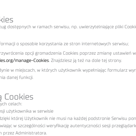
kies
 usług dostępnych w ramach serwisu, np. uwierzytelniające pliki C
nformacji o sposobie korzystania ze stron internetowych serwisu;
rzywrócenia opcji gromadzenia Cookies poprzez zmianę ustawień w 
ies.org/manage-Cookies
. Znajdziesz ją też na dole tej strony.
dynie w miejscach, w których użytkownik wypełniając formularz w
a danej funkcji.
ą Cookies
ych celach:
esji użytkownika w serwisie
dzięki której Użytkownik nie musi na każdej podstronie Serwisu pon
iając w szczególności weryfikację autentyczności sesji przeglądark
h przez Administratora.