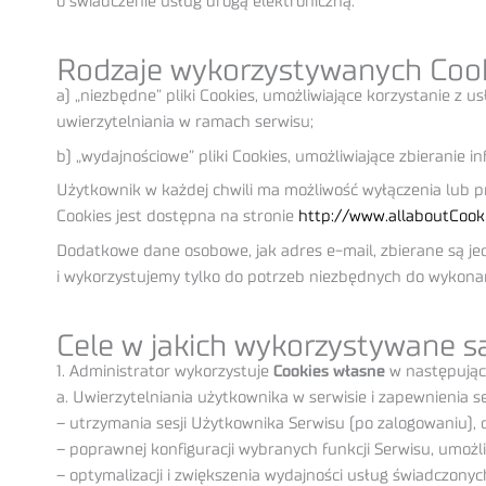
o świadczenie usług drogą elektroniczną.
Rodzaje wykorzystywanych Coo
a) „niezbędne” pliki Cookies, umożliwiające korzystanie z
uwierzytelniania w ramach serwisu;
b) „wydajnościowe” pliki Cookies, umożliwiające zbieranie i
Użytkownik w każdej chwili ma możliwość wyłączenia lub p
Cookies jest dostępna na stronie
http://www.allaboutCook
Dodatkowe dane osobowe, jak adres e-mail, zbierane są je
i wykorzystujemy tylko do potrzeb niezbędnych do wykonani
Cele w jakich wykorzystywane s
1. Administrator wykorzystuje
Cookies własne
w następując
a. Uwierzytelniania użytkownika w serwisie i zapewnienia s
– utrzymania sesji Użytkownika Serwisu (po zalogowaniu), 
– poprawnej konfiguracji wybranych funkcji Serwisu, umożliw
– optymalizacji i zwiększenia wydajności usług świadczonyc