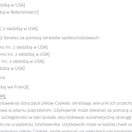
dzibą w USA]
ibą w Niderlandach]
C z siedzibą w USA]
cji Serwisu za pomocą serwisów społecznościowych:
s Inc.
z siedzibą w USA]
ms Inc.
z siedzibą w USA]
Inc.
z siedzibą w USA]
dzibą w USA]
ra:
ibą we Francji]
es
tawienia dotyczące plików Cookies, określając warunki ich przecho
mowa w zdaniu poprzednim, Użytkownik może dokonać za pomocą us
w szczególności w taki sposób, aby blokować automatyczną obsługę
 na urządzeniu Użytkownika. Użytkownik może w każdej chwili usun
tosowania plików Cookies, może wpłynąć na niektóre funkcjonalnośc