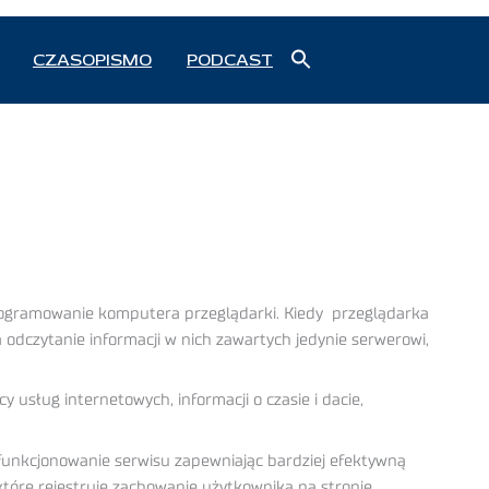
Search
CZASOPISMO
PODCAST
for:
Search Button
rogramowanie komputera przeglądarki. Kiedy przeglądarka
 odczytanie informacji w nich zawartych jedynie serwerowi,
usług internetowych, informacji o czasie i dacie,
 funkcjonowanie serwisu zapewniając bardziej efektywną
tóre rejestruje zachowanie użytkownika na stronie.