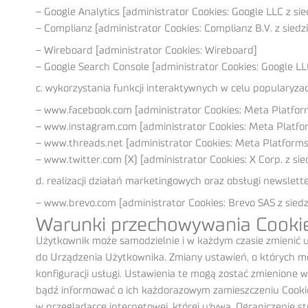
– Google Analytics [administrator Cookies:
Google LLC
z sie
– Complianz [administrator Cookies:
Complianz B.V.
z siedz
–
Wireboard
[administrator Cookies: Wireboard]
–
Google Search Console
[administrator Cookies: Google LL
c. wykorzystania funkcji interaktywnych w celu popularyza
– www.facebook.com [administrator Cookies:
Meta Platform
– www.instagram.com [administrator Cookies:
Meta Platfor
– www.threads.net [administrator Cookies:
Meta Platforms 
– www.twitter.com (X) [administrator Cookies:
X Corp.
z sie
d. realizacji działań marketingowych oraz obsługi newslette
– www.brevo.com [administrator Cookies: Brevo SAS z siedz
Warunki przechowywania Cooki
Użytkownik może samodzielnie i w każdym czasie zmienić us
do Urządzenia Użytkownika. Zmiany ustawień, o których 
konfiguracji usługi. Ustawienia te mogą zostać zmienione 
bądź informować o ich każdorazowym zamieszczeniu Cookies
w przeglądarce internetowej, której używa. Ograniczenie s