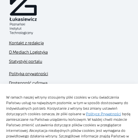
Kontakt z redakcją
O Mediach Logistyka
Statystyki portalu
Polityka prywatności
Dostępność cyfrowa
Regulamin Portalu
W ramach naszej witryny stosujemy pliki cookies w celu świadczenia
Regulamin sklepu
Państwu usług na najwyższym poziomie, w tym w sposób dostosowany do
indywidualnych potrzeb. Korzystanie z witryny bez zmiany ustawień
dotyczących cookies oznacza, że pliki opisane w
Polityce Prywatności
będą
zamieszczane na Państwa urządzeniu końcowym. W każdej chwili możecie
Państwo zmienić ustawienia dotyczące plików cookies w przeglądarce
internetowej. Akceptacja niezbędnych plików cookies jest wymagana do
Obrazy stockowe
prawidłowego działania witryny. Szczegółowe informacje znajdą Państwo w