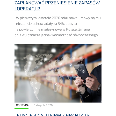
ZAPLANOWAĆ PRZENIESIENIE ZAPASÓW
I OPERACJI?
W pierwszym kwartale 2026 roku nowe umowy najmu
i ekspansje odpowiadały za 54% popytu
na powierzchnie magazynowe w Polsce. Zmiana
obiektu oznacza jednak konieczność równoczesnego
przeniesienia zapasów, uruchomienia systemów
i realizowania bieżących zamówień. Jak przeprowadzić
relokację, ab...
LOGISTYKA
5 sierpnia, 2026
JEDYNIE 4 NA 10 FIRM Z BRANŻY TSL