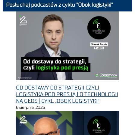
Posłuchaj podcastów z cyklu "Obok logistyki"
OD DOSTAWY DO STRATEGII CZYLI
LOGISTYKA POD PRESJĄ | O TECHNOLOGII
NA GŁOS | CYKL „OBOK LOGISTYKI”
6 sierpnia, 2026