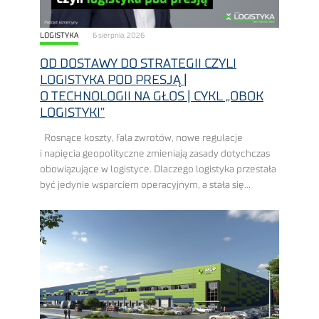
LOGISTYKA
6 sierpnia, 2026
OD DOSTAWY DO STRATEGII CZYLI
LOGISTYKA POD PRESJĄ |
O TECHNOLOGII NA GŁOS | CYKL „OBOK
LOGISTYKI”
Rosnące koszty, fala zwrotów, nowe regulacje
i napięcia geopolityczne zmieniają zasady dotychczas
obowiązujące w logistyce. Dlaczego logistyka przestała
być jedynie wsparciem operacyjnym, a stała się
elementem strategii biznesowej? Jak budować
odporne łańcuchy dostaw, odpowiadać na zmienia...