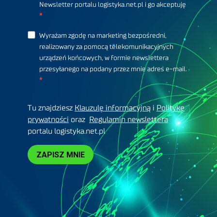
Newsletter portalu logistyka.net.pl i go akceptuję
Wyrażam zgodę na marketing bezpośredni,
realizowany za pomocą telekomunikacyjnych
urządzeń końcowych, w formie newslettera
przesyłanego na podany przez mnie adres e-mail.
Tu znajdziesz
Klauzulę informacyjną
i
Politykę
prywatności
oraz
Regulamin newslettera
portalu logistyka.net.pl
ZAPISZ MNIE