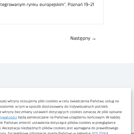
integrowanym rynku europejskim”. Poznań 19-21
Następny
→
Polityka prywatności
Dostępność cyfrowa
zej witryny stosujemy pliki cookies w celu świadczenia Państwu usług na
poziomie, w tym w sposób dostosowany do indywidualnych potrzeb.
Regulamin Portalu
z witryny bez zmiany ustawień dotyczących cookies oznacza, że pliki opisane
rywatności
będą zamieszczane na Państwa urządzeniu końcowym. W każdej
Regulamin sklepu
ie Państwo zmienić ustawienia dotyczące plików cookies w przeglądarce
j. Akceptacja niezbędnych plików cookies jest wymagana do prawidłowego
tryny. Szczegółowe informacje znajdą Państwo w zakładce:
POLITYKA