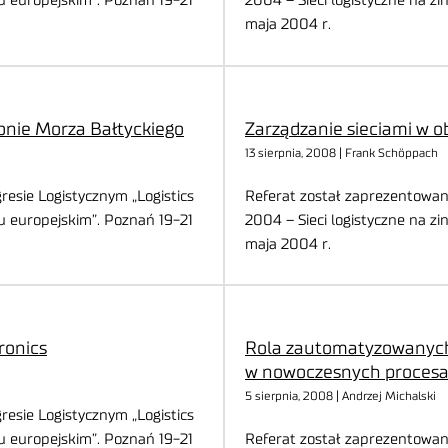
u europejskim”. Poznań 19-21
2004 – Sieci logistyczne na z
maja 2004 r.
jonie Morza Bałtyckiego
Zarządzanie sieciami w o
13 sierpnia, 2008 | Frank Schöppach
esie Logistycznym „Logistics
Referat został zaprezentowan
u europejskim”. Poznań 19-21
2004 – Sieci logistyczne na z
maja 2004 r.
ronics
Rola zautomatyzowanych
w nowoczesnych procesa
5 sierpnia, 2008 | Andrzej Michalski
esie Logistycznym „Logistics
u europejskim”. Poznań 19-21
Referat został zaprezentowan