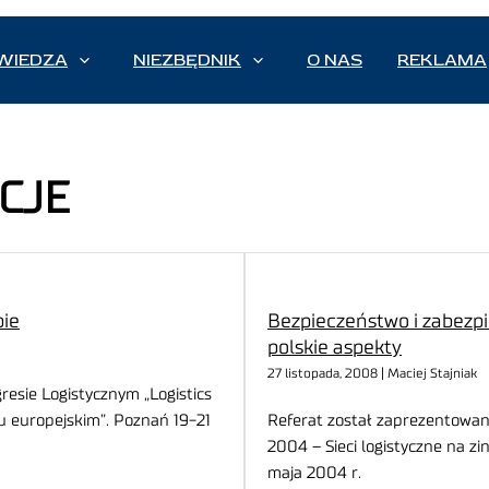
WIEDZA
NIEZBĘDNIK
O NAS
REKLAMA
CJE
pie
Bezpieczeństwo i zabezp
polskie aspekty
27 listopada, 2008 | Maciej Stajniak
esie Logistycznym „Logistics
u europejskim”. Poznań 19-21
Referat został zaprezentowan
2004 – Sieci logistyczne na z
maja 2004 r.