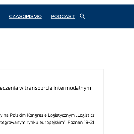
Search
CZASOPISMO
PODCAST
for:
Search Button
ieczenia w transporcie intermodalnym –
y na Polskim Kongresie Logistycznym „Logistics
integrowanym rynku europejskim”. Poznań 19-21