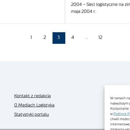
2004 – Sieci logistyczne na z
maja 2004 r.
1
2
3
4
…
12
Kontakt z redakcją
W ramach nas
najwyższym 
O Mediach Logistyka
Korzystanie 
w
Polityce P
Statystyki portalu
chwili możec
internetowe
działania wi