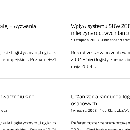
kiej – wyzwania
Wpływ systemu SUW 200
międzynarodowych łańc
5 listopada, 2008 | Aleksander Niemc
esie Logistycznym „Logistics
Referat został zaprezentowan
u europejskim”. Poznań 19-21
2004 – Sieci logistyczne na z
maja 2004 r.
tworzeniu sieci
Organizacja łańcucha lo
osobowych
ewicz
1 września, 2008 | Piotr Cichowicz, W
esie Logistycznym „Logistics
Referat został zaprezentowan