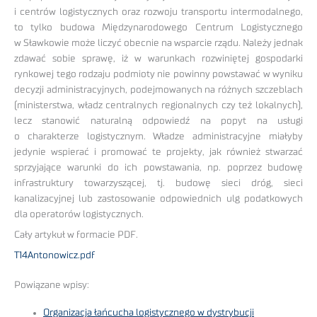
i centrów logistycznych oraz rozwoju transportu intermodalnego,
to tylko budowa Międzynarodowego Centrum Logistycznego
w Sławkowie może liczyć obecnie na wsparcie rządu. Należy jednak
zdawać sobie sprawę, iż w warunkach rozwiniętej gospodarki
rynkowej tego rodzaju podmioty nie powinny powstawać w wyniku
decyzji administracyjnych, podejmowanych na różnych szczeblach
(ministerstwa, władz centralnych regionalnych czy też lokalnych),
lecz stanowić naturalną odpowiedź na popyt na usługi
o charakterze logistycznym. Władze administracyjne miałyby
jedynie wspierać i promować te projekty, jak również stwarzać
sprzyjające warunki do ich powstawania, np. poprzez budowę
infrastruktury towarzyszącej, tj. budowę sieci dróg, sieci
kanalizacyjnej lub zastosowanie odpowiednich ulg podatkowych
dla operatorów logistycznych.
Cały artykuł w formacie PDF.
T14Antonowicz.pdf
Powiązane wpisy:
Organizacja łańcucha logistycznego w dystrybucji