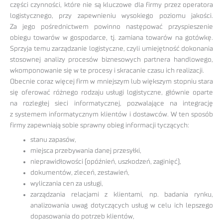
części czynności, które nie są kluczowe dla firmy przez operatora
logistycznego, przy zapewnieniu wysokiego poziomu jakości.
Za jego pośrednictwem powinno następować przyspieszenie
obiegu towarów w gospodarce, tj. zamiana towarów na gotówkę.
Sprzyja temu zarządzanie logistyczne, czyli umiejętność dokonania
stosownej analizy procesów biznesowych partnera handlowego,
wkomponowanie się w te procesy i skracanie czasu ich realizacji.
Obecnie coraz więcej firm w mniejszym lub większym stopniu stara
się oferować różnego rodzaju usługi logistyczne, głównie oparte
na rozległej sieci informatycznej, pozwalające na integrację
z systemem informatycznym klientów i dostawców. W ten sposób
firmy zapewniają sobie sprawny obieg informacji tyczących:
stanu zapasów,
miejsca przebywania danej przesyłki,
nieprawidłowości (opóźnień, uszkodzeń, zaginięć),
dokumentów, zleceń, zestawień,
wyliczania cen za usługi,
zarządzania relacjami z klientami, np. badania rynku,
analizowania uwag dotyczących usług w celu ich lepszego
dopasowania do potrzeb klientów,