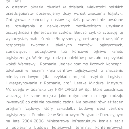
rynkową.
W ostatnim okresie również w działaniu większości polskich
przedsiębiorstw obserwujemy duży wzrost znaczenia logistyki.
Zintegrowane łańcuchy dostaw są dziś powszechnie uważane
za rozwiązania o największych możliwościach uzyskania
oszczędności i generowania zysków. Bardzo szybko sytuację tę
wykorzystały małe i średnie firmy spedycyjno-transportowe, które
rozpoczęły tworzenie lokalnych centrów logistycznych,
stanowiących początkowe lub końcowe ogniwo kanału
logistycznego. Wiele tego rodzaju obiektów powstało na przykład
wokół Warszawy i Poznania. Jednak pomimo licznych koncepcji
lokalizacji w naszym kraju centrów logistycznych o znaczeniu
międzynarodowym (dla przykładu projekt Instytutu Logistyki
i Magazynowania z Poznania, prof. Leszka Mindura, Instytutu
Morskiego w Gdańsku czy PKP CARGO SA itp., które zasadniczo
wskazują te same miejsca jako optymalne dla tego rodzaju
inwestycji) do dziś nie powstało żadne. Nie powstał również żaden
program rządowy, który zakładałby budowę sieci centrów
logistycznych. Pomimo że w Sektorowym Programie Operacyjnym
na lata 2004-2006 Ministerstwa Infrastruktury istnieje zapis
o popieraniu budowy kolejowych terminali kontenerowych