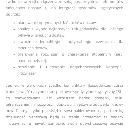
i w konsekwencji do łączenia ze sobą poszczególnych elementów
łańcuchów dostaw, tj. do integracji systemów logistycznych
poprzez:
planowanie optymalnych łańcuchów dostaw,
analizę i wybór najlepszych usługodawców dla każdego
ogniwa w łańcuchu dostaw,
stworzenie jednolitego i optymalnego rozwiązania dla
łańcucha dostaw,
oferowanie rozwiązań o charakterze globalnym (sieci
paneuropejskie),
rozwijanie i ulepszanie dotychczasowych koncepcji
i rozwiązań.
Jednak w warunkach spadku koniunktury gospodarczej coraz
trudniej wejść na rynek transportowo-spedycyjno-logistyczny TSL,
co spowodowane jest wzrostem barier dostępu, m.in.
ograniczeniem możliwości dopływu międzynarodowego know-
how. Dlatego tylko przedsiębiorstwa nakierowane na partnerską
działalność biznesową będą w stanie przełamać te bariery
i utrzymać, a nawet wzmocnić swoją dotychczasową pozycję