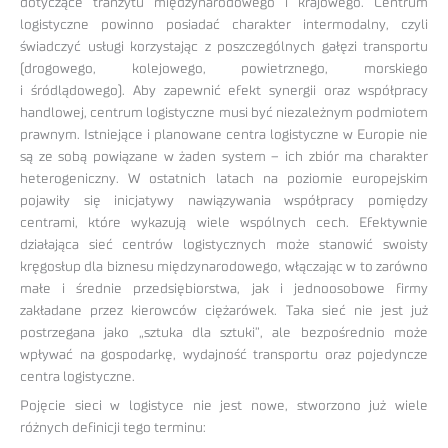
dotyczące tranzytu międzynarodowego i krajowego. Centrum
logistyczne powinno posiadać charakter intermodalny, czyli
świadczyć usługi korzystając z poszczególnych gałęzi transportu
(drogowego, kolejowego, powietrznego, morskiego
i śródlądowego). Aby zapewnić efekt synergii oraz współpracy
handlowej, centrum logistyczne musi być niezależnym podmiotem
prawnym. Istniejące i planowane centra logistyczne w Europie nie
są ze sobą powiązane w żaden system – ich zbiór ma charakter
heterogeniczny. W ostatnich latach na poziomie europejskim
pojawiły się inicjatywy nawiązywania współpracy pomiędzy
centrami, które wykazują wiele wspólnych cech. Efektywnie
działająca sieć centrów logistycznych może stanowić swoisty
kręgosłup dla biznesu międzynarodowego, włączając w to zarówno
małe i średnie przedsiębiorstwa, jak i jednoosobowe firmy
zakładane przez kierowców ciężarówek. Taka sieć nie jest już
postrzegana jako „sztuka dla sztuki”, ale bezpośrednio może
wpływać na gospodarkę, wydajność transportu oraz pojedyncze
centra logistyczne.
Pojęcie sieci w logistyce nie jest nowe, stworzono już wiele
różnych definicji tego terminu: