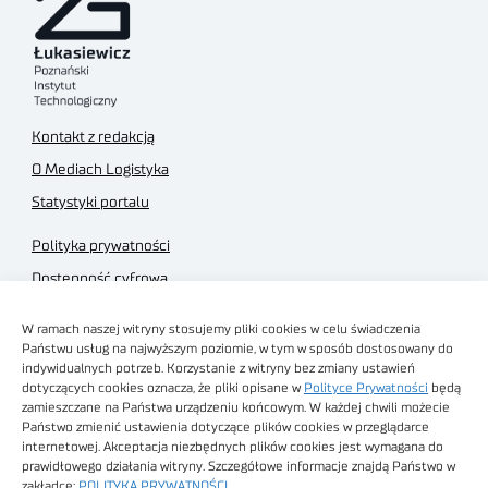
Kontakt z redakcją
O Mediach Logistyka
Statystyki portalu
Polityka prywatności
Dostępność cyfrowa
Regulamin Portalu
W ramach naszej witryny stosujemy pliki cookies w celu świadczenia
Regulamin sklepu
Państwu usług na najwyższym poziomie, w tym w sposób dostosowany do
indywidualnych potrzeb. Korzystanie z witryny bez zmiany ustawień
dotyczących cookies oznacza, że pliki opisane w
Polityce Prywatności
będą
zamieszczane na Państwa urządzeniu końcowym. W każdej chwili możecie
Państwo zmienić ustawienia dotyczące plików cookies w przeglądarce
internetowej. Akceptacja niezbędnych plików cookies jest wymagana do
Obrazy stockowe
prawidłowego działania witryny. Szczegółowe informacje znajdą Państwo w
autorstwa
zakładce:
POLITYKA PRYWATNOŚCI
.