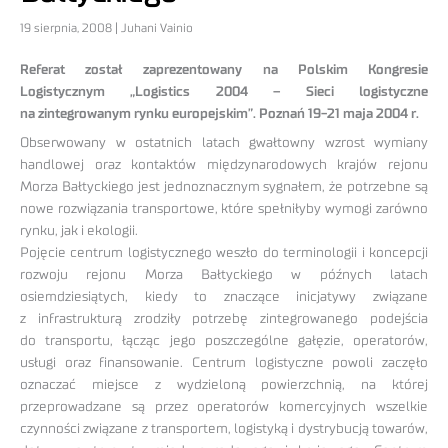
19 sierpnia, 2008 | Juhani Vainio
Referat został zaprezentowany na Polskim Kongresie
Logistycznym „Logistics 2004 – Sieci logistyczne
na zintegrowanym rynku europejskim”. Poznań 19-21 maja 2004 r.
Obserwowany w ostatnich latach gwałtowny wzrost wymiany
handlowej oraz kontaktów międzynarodowych krajów rejonu
Morza Bałtyckiego jest jednoznacznym sygnałem, że potrzebne są
nowe rozwiązania transportowe, które spełniłyby wymogi zarówno
rynku, jak i ekologii.
Pojęcie centrum logistycznego weszło do terminologii i koncepcji
rozwoju rejonu Morza Bałtyckiego w późnych latach
osiemdziesiątych, kiedy to znaczące inicjatywy związane
z infrastrukturą zrodziły potrzebę zintegrowanego podejścia
do transportu, łącząc jego poszczególne gałęzie, operatorów,
usługi oraz finansowanie. Centrum logistyczne powoli zaczęło
oznaczać miejsce z wydzieloną powierzchnią, na której
przeprowadzane są przez operatorów komercyjnych wszelkie
czynności związane z transportem, logistyką i dystrybucją towarów,