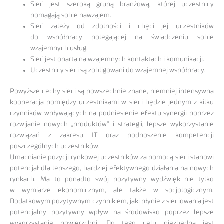
Sieć jest szeroką grupą branżową, której uczestnicy
pomagają sobie nawzajem.
Sieć zależy od zdolności i chęci jej uczestników
do współpracy polegającej na świadczeniu sobie
wzajemnych usług.
Sieć jest oparta na wzajemnych kontaktach i komunikacji.
Uczestnicy sieci są zobligowani do wzajemnej współpracy.
Powyższe cechy sieci są powszechnie znane, niemniej intensywna
kooperacja pomiędzy uczestnikami w sieci będzie jednym z kilku
czynników wpływających na podniesienie efektu synergii poprzez
rozwijanie nowych „produktów” i strategii, lepsze wykorzystanie
rozwiązań z zakresu IT oraz podnoszenie kompetencji
poszczególnych uczestników.
Umacnianie pozycji rynkowej uczestników za pomocą sieci stanowi
potencjał dla lepszego, bardziej efektywnego działania na nowych
rynkach. Ma to ponadto swój pozytywny wydźwięk nie tylko
w wymiarze ekonomicznym, ale także w socjologicznym.
Dodatkowym pozytywnym czynnikiem, jaki płynie z sieciowania jest
potencjalny pozytywny wpływ na środowisko poprzez lepsze
wykorzystanie powierzchni. Do tego celu niezbędna jest