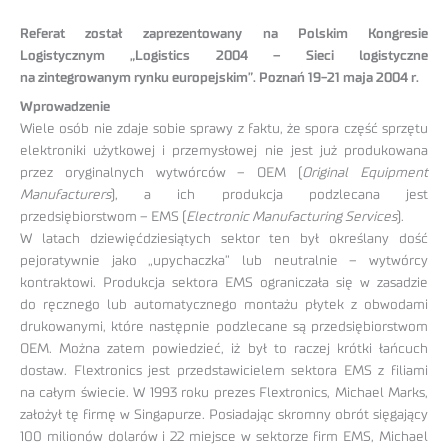
Referat został zaprezentowany na Polskim Kongresie
Logistycznym „Logistics 2004 – Sieci logistyczne
na zintegrowanym rynku europejskim”. Poznań 19-21 maja 2004 r.
Wprowadzenie
Wiele osób nie zdaje sobie sprawy z faktu, że spora część sprzętu
elektroniki użytkowej i przemysłowej nie jest już produkowana
przez oryginalnych wytwórców – OEM (
Original Equipment
Manufacturers
), a ich produkcja podzlecana jest
przedsiębiorstwom – EMS (
Electronic Manufacturing Services
).
W latach dziewięćdziesiątych sektor ten był określany dość
pejoratywnie jako „upychaczka” lub neutralnie – wytwórcy
kontraktowi. Produkcja sektora EMS ograniczała się w zasadzie
do ręcznego lub automatycznego montażu płytek z obwodami
drukowanymi, które następnie podzlecane są przedsiębiorstwom
OEM. Można zatem powiedzieć, iż był to raczej krótki łańcuch
dostaw. Flextronics jest przedstawicielem sektora EMS z filiami
na całym świecie. W 1993 roku prezes Flextronics, Michael Marks,
założył tę firmę w Singapurze. Posiadając skromny obrót sięgający
100 milionów dolarów i 22 miejsce w sektorze firm EMS, Michael