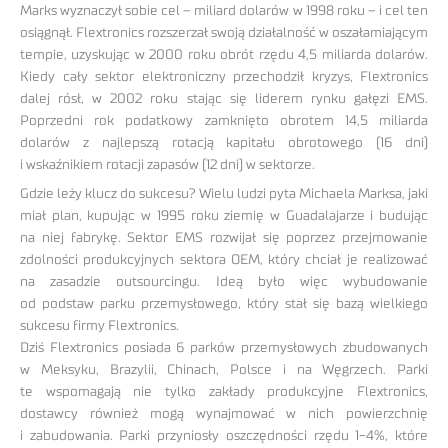
Marks wyznaczył sobie cel – miliard dolarów w 1998 roku – i cel ten
osiągnął. Flextronics rozszerzał swoją działalność w oszałamiającym
tempie, uzyskując w 2000 roku obrót rzędu 4,5 miliarda dolarów.
Kiedy cały sektor elektroniczny przechodził kryzys, Flextronics
dalej rósł, w 2002 roku stając się liderem rynku gałęzi EMS.
Poprzedni rok podatkowy zamknięto obrotem 14,5 miliarda
dolarów z najlepszą rotacją kapitału obrotowego (16 dni)
i wskaźnikiem rotacji zapasów (12 dni) w sektorze.
Gdzie leży klucz do sukcesu? Wielu ludzi pyta Michaela Marksa, jaki
miał plan, kupując w 1995 roku ziemię w Guadalajarze i budując
na niej fabrykę. Sektor EMS rozwijał się poprzez przejmowanie
zdolności produkcyjnych sektora OEM, który chciał je realizować
na zasadzie outsourcingu. Ideą było więc wybudowanie
od podstaw parku przemysłowego, który stał się bazą wielkiego
sukcesu firmy Flextronics.
Dziś Flextronics posiada 6 parków przemysłowych zbudowanych
w Meksyku, Brazylii, Chinach, Polsce i na Węgrzech. Parki
te wspomagają nie tylko zakłady produkcyjne Flextronics,
dostawcy również mogą wynajmować w nich powierzchnię
i zabudowania. Parki przyniosły oszczędności rzędu 1-4%, które