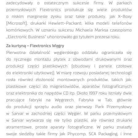
zadecydowały o ostatecznym sukcesie firmy. W parkach
przemysłowych Flextronics produkuje się wiele produktów
o niskim marginesie zysku oraz takie produkty, jak X-Boxy
(Microsoft), drukarki Hewlett-Packard, kilka modeli telefonów
komórkowych. W uznaniu sukcesu Michaela Marksa czasopismo
„Electronic Business” uhonorowało go tytułem prezesa roku.
Za kurtyną – Flextronics Węgry
Pierwotna działalność węgierskiego oddziału ograniczała się
do ręcznego montażu płytek z obwodami drukowanymi oraz
produkcji części plastikowych (obudowy i panele czołowe
do elektroniki użytkowej). W miarę rozwoju posiadanej technologii
rosła również złożoność montowanych produktów, takich jak:
plastikowe części do magnetowidów, aparatów fotograficznych
oraz elektronika do napędów CD itp. Około 1997 roku istniały dwie
pracujące fabryki na Węgrzech. Fabryka w Tab, głównie
do produkcji sprzętu audio oraz pierwszy Park Przemysłowy
w Sarvar w zachodniej części Węgier. W parku przemysłowym
w Sarvar wytwarza się nie tylko plastiki, ale również drukarki
atramentowe, proste aparaty fotograficzne. W parku znalazły
swoje siedziby takie firmy jak Phycomp, SCA Packaging, i inne