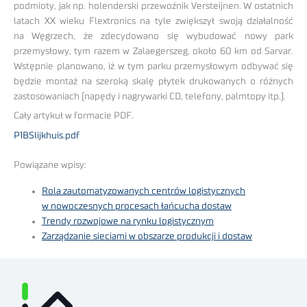
podmioty, jak np. holenderski przewoźnik Versteijnen. W ostatnich
latach XX wieku Flextronics na tyle zwiększył swoją działalność
na Węgrzech, że zdecydowano się wybudować nowy park
przemysłowy, tym razem w Zalaegerszeg, około 60 km od Sarvar.
Wstępnie planowano, iż w tym parku przemysłowym odbywać się
będzie montaż na szeroką skalę płytek drukowanych o różnych
zastosowaniach (napędy i nagrywarki CD, telefony, palmtopy itp.).
Cały artykuł w formacie PDF.
P1BSlijkhuis.pdf
Powiązane wpisy:
Rola zautomatyzowanych centrów logistycznych
w nowoczesnych procesach łańcucha dostaw
Trendy rozwojowe na rynku logistycznym
Zarządzanie sieciami w obszarze produkcji i dostaw