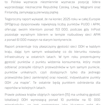
to Polska wyznacza niezmiennie wyznacza pozycję lidera
wyprzedzając nieznacznie Republikę Czeską, Litwą, Węgrami oraz
Finlandią, zamykającą pierwszą piątkę.
Tegoroczny raport wykazał, że na koniec 2025 roku w całej Europie
DPDgroup dysponowała największą liczbą punktów PUDO i APM,
oferując swoim klientom ponad 153 000, podczas gdy InPost
pozostaje wyraźnym liderem w tempie rozbudowy sieci APM
z ponad 61 000 maszyn na starym kontynencie.
Raport prezentuje trzy płaszczyzny gęstości sieci OOH w każdym
kraju, dając tym samym wskazówkę co do kierunku rozwoju
infrastruktury w ostatnich latach. W tym roku prezentujemy
gęstość punktów z punktu widzenia konsumenta, który może
odbierać przesyłki różnych przewoźników w tym samym punkcie,
punktów unikalnych, czyli dostępnych tylko dla jednego
przewoźnika (sieci zamknięte) oraz nowość, indywidualne punkty
OOH „na mapie”. Te ostatnie będą punktem odniesienia dla
raportów w kolejnych latach.
Prawie połowa krajów objętych raportem (15) ma unikalną gęstość
lokalizacji OOH wynoszącą ponad 10 punktów na 10 000
mieszkańców, co jest postrzegane jako kluczowy próg dla