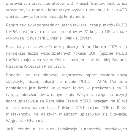
oferowanych przez operatorów w 31 krajach Europy. Jest to już
szósta edycja raportu, która w tym wydaniu obejmuje blisko 400
sieci dostaw na terenie naszego kontynentu.
Raport, tak jak w poprzednich latach zawiera liczbę punktów PUDO
i APM dostępnych dla konsumentów w 27 krajach UE, a także
w Norwegii, Szwajcarii, Ukrainie i Wielkiej Brytanii.
Baza danych Last Mile Experts pokazuje, że pod koniec 2025 roku
największa liczba współdzielonych lokacji OOH (łącznie PUDO
i APM) znajdowała się w Polsce, następnie w Wielkiej Brytanii,
Hiszpanii, Włoszech i Niemczech.
Ponadto, po raz pierwszy tegoroczny raport zawiera nową
statystykę, liczbę lokacji na mapie PUDO i APM. Punktem
odniesienia jest liczba unikalnych lokacji w przeliczeniu na 10
tysięcy mieszkańców w danym kraju. W tym rankingu na pozycji
lidera uplasowała się Republika Czeska, z 30,8 lokacjami na 10 tyś
mieszkańców, wyprzedzając Polskę z 27,3 lokacjami OOH na 10 tyś
mieszkańców. Na dalszych miejscach uplasowały się Słowacja,
Węgry oraz Hiszpania.
Jeśli chodzi o unikalne lokalizacje automatów paczkowych