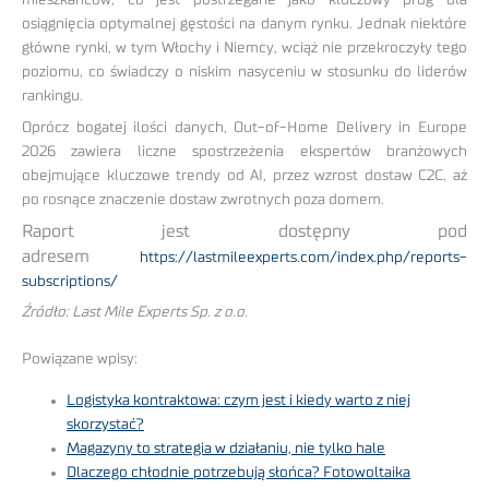
osiągnięcia optymalnej gęstości na danym rynku. Jednak niektóre
główne rynki, w tym Włochy i Niemcy, wciąż nie przekroczyły tego
poziomu, co świadczy o niskim nasyceniu w stosunku do liderów
rankingu.
Oprócz bogatej ilości danych, Out-of-Home Delivery in Europe
2026 zawiera liczne spostrzeżenia ekspertów branżowych
obejmujące kluczowe trendy od AI, przez wzrost dostaw C2C, aż
po rosnące znaczenie dostaw zwrotnych poza domem.
Raport jest dostępny pod
adresem
https://lastmileexperts.com/index.php/reports-
subscriptions/
Źródło: Last Mile Experts Sp. z o.o.
Powiązane wpisy:
Logistyka kontraktowa: czym jest i kiedy warto z niej
skorzystać?
Magazyny to strategia w działaniu, nie tylko hale
Dlaczego chłodnie potrzebują słońca? Fotowoltaika