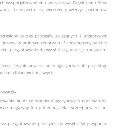
nych wyspecjalizowanemu operatorowi. Dzięki temu firma
owania, transportu czy zwrotów powierzyć partnerowi
 określony zakres procesów związanych z przepływem
ostaw. W praktyce oznacza to, że zewnętrzny partner
ie, przygotowanie do wysyłki, organizację transportu,
oferuje jedynie powierzchni magazynowej, ale projektuje
waniom odbiorców końcowych.
obszarów.
adowania, kontrolę stanów magazynowych oraz warunki
sne magazyny lub potrzebują elastycznej powierzchni
raz przygotowanie przesyłek do wysyłki. W przypadku