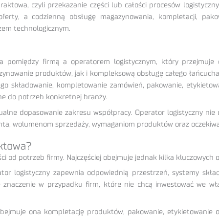
traktowa, czyli przekazanie części lub całości procesów logistycz
oferty, a codzienną obsługę magazynowania, kompletacji, pak
czem technologicznym.
 pomiędzy firmą a operatorem logistycznym, który przejmuje
owanie produktów, jak i kompleksową obsługę całego łańcucha d
o składowanie, kompletowanie zamówień, pakowanie, etykietowan
e do potrzeb konkretnej branży.
dualne dopasowanie zakresu współpracy. Operator logistyczny nie 
klienta, wolumenom sprzedaży, wymaganiom produktów oraz oczeki
aktowa?
ści od potrzeb firmy. Najczęściej obejmuje jednak kilka kluczowych 
tor logistyczny zapewnia odpowiednią przestrzeń, systemy skł
znaczenie w przypadku firm, które nie chcą inwestować we wła
jmuje ona kompletację produktów, pakowanie, etykietowanie o