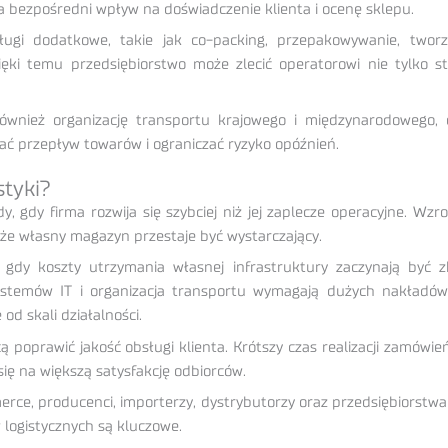
 bezpośredni wpływ na doświadczenie klienta i ocenę sklepu.
gi dodatkowe, takie jak co-packing, przepakowywanie, tworz
ięki temu przedsiębiorstwo może zlecić operatorowi nie tylko
ównież organizację transportu krajowego i międzynarodowego, 
ać przepływ towarów i ograniczać ryzyko opóźnień.
styki?
, gdy firma rozwija się szybciej niż jej zaplecze operacyjne. Wz
że własny magazyn przestaje być wystarczający.
y, gdy koszty utrzymania własnej infrastruktury zaczynają by
ystemów IT i organizacja transportu wymagają dużych nakładó
od skali działalności.
ą poprawić jakość obsługi klienta. Krótszy czas realizacji zamów
ę na większą satysfakcję odbiorców.
merce, producenci, importerzy, dystrybutorzy oraz przedsiębiorstw
 logistycznych są kluczowe.