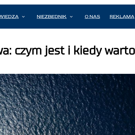
WIEDZA
NIEZBĘDNIK
O NAS
REKLAMA
: czym jest i kiedy warto