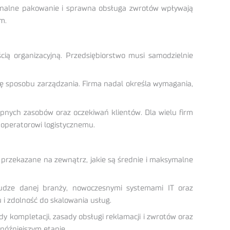
sjonalne pakowanie i sprawna obsługa zwrotów wpływają
m.
cią organizacyjną. Przedsiębiorstwo musi samodzielnie
nę sposobu zarządzania. Firma nadal określa wymagania,
ępnych zasobów oraz oczekiwań klientów. Dla wielu firm
 operatorowi logistycznemu.
ć przekazane na zewnątrz, jakie są średnie i maksymalne
udze danej branży, nowoczesnymi systemami IT oraz
 i zdolność do skalowania usług.
 kompletacji, zasady obsługi reklamacji i zwrotów oraz
późniejszym etapie.