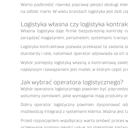
Warto podkreślić również poprawę jakości obsługi kli
na odbiór marki. W wielu branżach logistyka jest dziś 
Logistyka własna czy logistyka kontra
Własna logistyka daje firmie bezpośrednią kontrolę n
zarządzać magazynem, personelem, systemami, transpo
Logistyka kontraktowa pozwala przekazać te zadania ze
standardy i cele, natomiast operator odpowiada za ich 
Wybór pomiędzy logistyką własną a kontraktową zależy 
najlepszym rozwiązaniem jest model, w którym część pro
Jak wybrać operatora logistycznego?
Wybór operatora logistycznego powinien być poprzedzony
wolumeny zamówień, jakie wymagania mają produkty oraz
Dobry operator logistyczny powinien dysponować o
możliwością integracji z systemami klienta. Ważna jest 
Przed rozpoczęciem współpracy warto omówić proces wdr
oczekiwane poziomy jakości usług. Im dokładniej zostan