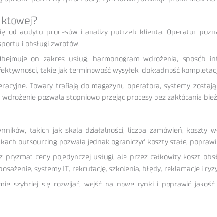
aktowej?
ię od audytu procesów i analizy potrzeb klienta. Operator poz
ortu i obsługi zwrotów.
bejmuje on zakres usług, harmonogram wdrożenia, sposób int
efektywności, takie jak terminowość wysyłek, dokładność kompletacj
acyjne. Towary trafiają do magazynu operatora, systemy zostają
rożenie pozwala stopniowo przejąć procesy bez zakłócania bieżąc
zynników, takich jak skala działalności, liczba zamówień, kosz
dkach outsourcing pozwala jednak ograniczyć koszty stałe, poprawić
pryzmat ceny pojedynczej usługi, ale przez całkowity koszt obsług
osażenie, systemy IT, rekrutację, szkolenia, błędy, reklamacje i ry
e szybciej się rozwijać, wejść na nowe rynki i poprawić jakość