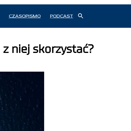
Search
CZASOPISMO
PODCAST
for:
Search Button
 z niej skorzystać?