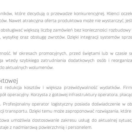
ików, które decydują o przewadze konkurencyjnej. Klienci oczekuj
w. Nawet atrakcyjna oferta produktowa może nie wystarczyć, jeśl
obsługiwać większą liczbę zamówień bez konieczności rozbudowy 
e, wysyłkę oraz obsługę zwrotów. Dzięki integracji systemów s
czność. W okresach promocyjnych, przed świętami lub w czasie
wtedy szybkiego zatrudniania dodatkowych osób i reorganizacj
 do aktualnych wolumenów.
aktowej
jest redukcja kosztów i większa przewidywalność wydatków. F
ł operacyjny. Korzysta z gotowej infrastruktury operatora, płacą
zy. Profesjonalny operator logistyczny posiada doświadczenie w
acji transportu. Dzięki temu może zaproponować rozwiązania, któr
towa umożliwia dostosowanie zakresu usług do aktualnej sytuacj
staje z nadmiarową powierzchnią i personelem.