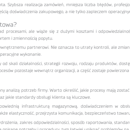
enta. Szybsza realizacja zamówień, mniejsza liczba błędów, profe
częścią doświadczenia zakupowego, a nie tylko zapleczem operacyjny
ktowa?
ad procesami, ale wiąże się z dużymi kosztami i odpowiedzialnoś
rtem i zmiennością popytu.
wnętrznemu partnerowi. Nie oznacza to utraty kontroli, ale zmia
operacyjne wykonanie.
od skali działalności, strategii rozwoju, rodzaju produktów, dost
cesów pozostaje wewnątrz organizacji, a część zostaje powierzona
 analizą potrzeb firmy. Warto określić, jakie procesy mają zosta
 jakie standardy obsługi klienta są kluczowe.
dpowiednią infrastrukturą magazynową, doświadczeniem w obsł
także elastyczność, przejrzysta komunikacja, bezpieczeństwo towaru
ożenia, zakres odpowiedzialności, sposób raportowania, standardy
ą opisane potrzeby i procedury, tym łatwiej uniknąć problemów na 