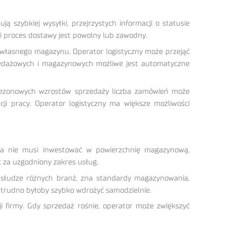
ą szybkiej wysyłki, przejrzystych informacji o statusie
i proces dostawy jest powolny lub zawodny.
własnego magazynu. Operator logistyczny może przejąć
przedażowych i magazynowych możliwe jest automatyczne
 sezonowych wzrostów sprzedaży liczba zamówień może
i pracy. Operator logistyczny ma większe możliwości
irma nie musi inwestować w powierzchnię magazynową,
c za uzgodniony zakres usług.
 obsłudze różnych branż, zna standardy magazynowania,
e trudno byłoby szybko wdrożyć samodzielnie.
i firmy. Gdy sprzedaż rośnie, operator może zwiększyć