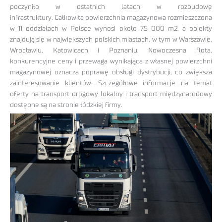
poczyniło w ostatnich latach w rozbudowę
infrastruktury. Całkowita powierzchnia magazynowa rozmieszczona
w 11 oddziałach w Polsce wynosi około 75 000 m2, a obiekty
znajdują się w największych polskich miastach, w tym w Warszawie,
Wrocławiu, Katowicach i Poznaniu. Nowoczesna flota,
konkurencyjne ceny i przewaga wynikająca z własnej powierzchni
magazynowej oznacza poprawę obsługi dystrybucji, co zwiększa
zainteresowanie klientów. Szczegółowe informacje na temat
oferty na transport drogowy lokalny i transport międzynarodowy
dostępne są na stronie łódzkiej firmy.