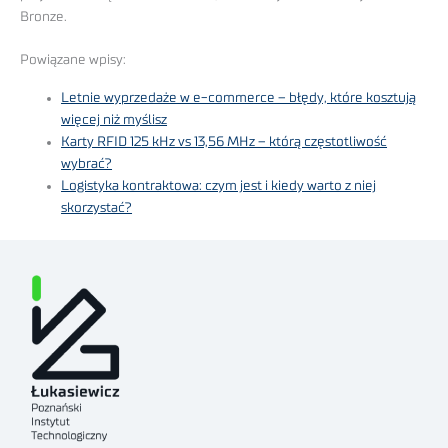
Bronze.
Powiązane wpisy:
Letnie wyprzedaże w e-commerce – błędy, które kosztują
więcej niż myślisz
Karty RFID 125 kHz vs 13,56 MHz – którą częstotliwość
wybrać?
Logistyka kontraktowa: czym jest i kiedy warto z niej
skorzystać?