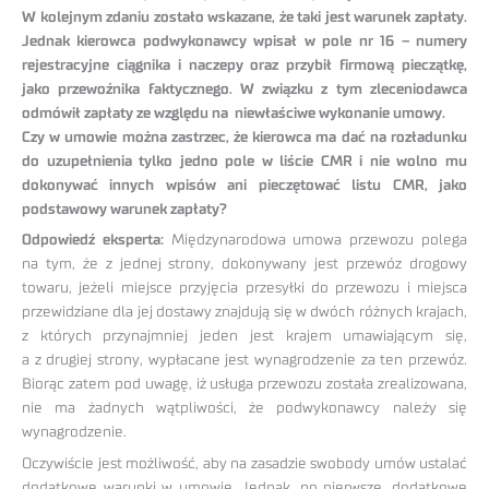
W kolejnym zdaniu zostało wskazane, że taki jest warunek zapłaty.
Jednak kierowca podwykonawcy wpisał w pole nr 16 – numery
rejestracyjne ciągnika i naczepy oraz przybił firmową pieczątkę,
jako przewoźnika faktycznego. W związku z tym zleceniodawca
odmówił zapłaty ze względu na niewłaściwe wykonanie umowy.
Czy w umowie można zastrzec, że kierowca ma dać na rozładunku
do uzupełnienia tylko jedno pole w liście CMR i nie wolno mu
dokonywać innych wpisów ani pieczętować listu CMR, jako
podstawowy warunek zapłaty?
Odpowiedź eksperta:
Międzynarodowa umowa przewozu polega
na tym, że z jednej strony, dokonywany jest przewóz drogowy
towaru, jeżeli miejsce przyjęcia przesyłki do przewozu i miejsca
przewidziane dla jej dostawy znajdują się w dwóch różnych krajach,
z których przynajmniej jeden jest krajem umawiającym się,
a z drugiej strony, wypłacane jest wynagrodzenie za ten przewóz.
Biorąc zatem pod uwagę, iż usługa przewozu została zrealizowana,
nie ma żadnych wątpliwości, że podwykonawcy należy się
wynagrodzenie.
Oczywiście jest możliwość, aby na zasadzie swobody umów ustalać
dodatkowe warunki w umowie. Jednak, po pierwsze, dodatkowe