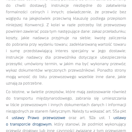
do chwili dostawy); instrukcje niezbędne do załatwienia
formalności celnych i innych; oświadczenie, że przewóz bez
względu na jakąkolwiek przeciwną klauzulę podlega przepisom
niniejszej Konwencji. Z kolei w razie potrzeby list przewozowy
powinien zawierać poza tym następujące dane: zakaz przeładunku;
koszty, jakie nadawca przyjmuje na siebie; kwotę zaliczenia
do pobrania przy wydaniu towaru; zadeklarowaną wartość towaru
i sumę przedstawiającą interes specjalny w jego dostawie;
instrukcje nadawcy dla przewoźnika dotyczące ubezpieczenia
przesyłki; umówiony termin, w jakim ma być wykonany przewóz;
wykaz dokumentów wręczonych przewoźnikowi. Ponadto strony
mogą wnosić do listu przewozowego wszelkie inne dane, jakie
uznają za potrzebne.
Co istotne, w świetle przepisów, które mają zastosowanie również
do transportu międzynarodowego, zabrania się umieszczania
w liście przewozowym i innych dokumentach danych i informacji
niezgodnych ze stanem faktycznym. Należy tu wskazać art. 55a pkt
4
ustawy Prawo przewozowe
oraz art. 92a ust. 1
ustawy
o transporcie drogowym
, który stanowi, że podmiot wykonujący
przewóz drogowy lub inne czynności związane z tym przewozem