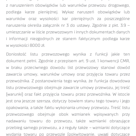
z naruszeniem obowiązków lub warunków przewozu drogowego,
podlega karze pieniężnej. Wykaz naruszeń obowiązków lub
warunków oraz wysokości kar pieniężnych za poszczególne
naruszenia określa załącznik nr 3 do ustawy. Zgodnie z pkt. 3.9 –
umieszczanie w liście przewozowym i innych dokumentach danych
i informacji niezgodnych ze stanem faktycznym podlega karze
w wysokości 8000 zł.
Doniosłość listu przewozowego wynika z funkcji jakie ten
dokument pełni. Zgodnie z przepisem art. 9 ust. 1 konwencji CMR,
w braku przeciwnego dowodu list przewozowy stanowi dowód
zawarcia umowy, warunków umowy oraz przyjęcia towaru przez
przewoźnika. Z postanowienia tego wynika, że funkcja dowodowa
listu przewozowego obejmuje zawarcie umowy przewozu, jej treść
(warunki) oraz fakt przyjęcia towaru przez przewoźnika. W istocie
jest ona jeszcze szersza, dotyczy bowiem stanu tego towaru i jego
opakowania, a także faktu wykonania umowy przewozu. Treść listu
przewozowego obejmuje obok wzmianek wpisywanych przy
nadawaniu towaru do przewozu, także wzmianki obrazujące
przebieg samego przewozu, a z reguły także – wzmianki dotyczące
wydania towaru po przewozie (pokwitowanie, uwagi dotyczące