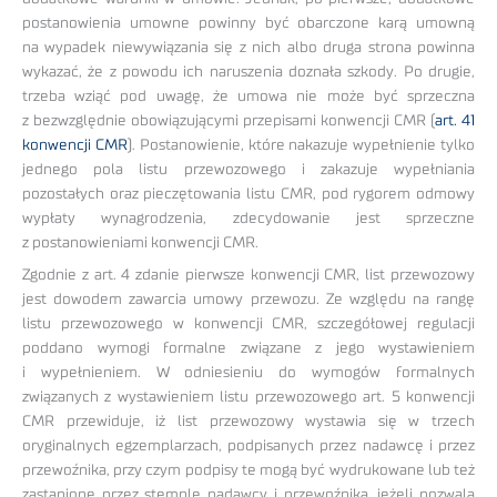
postanowienia umowne powinny być obarczone karą umowną
na wypadek niewywiązania się z nich albo druga strona powinna
wykazać, że z powodu ich naruszenia doznała szkody. Po drugie,
trzeba wziąć pod uwagę, że umowa nie może być sprzeczna
z bezwzględnie obowiązującymi przepisami konwencji CMR (
art. 41
konwencji CMR
). Postanowienie, które nakazuje wypełnienie tylko
jednego pola listu przewozowego i zakazuje wypełniania
pozostałych oraz pieczętowania listu CMR, pod rygorem odmowy
wypłaty wynagrodzenia, zdecydowanie jest sprzeczne
z postanowieniami konwencji CMR.
Zgodnie z art. 4 zdanie pierwsze konwencji CMR, list przewozowy
jest dowodem zawarcia umowy przewozu. Ze względu na rangę
listu przewozowego w konwencji CMR, szczegółowej regulacji
poddano wymogi formalne związane z jego wystawieniem
i wypełnieniem. W odniesieniu do wymogów formalnych
związanych z wystawieniem listu przewozowego art. 5 konwencji
CMR przewiduje, iż list przewozowy wystawia się w trzech
oryginalnych egzemplarzach, podpisanych przez nadawcę i przez
przewoźnika, przy czym podpisy te mogą być wydrukowane lub też
zastąpione przez stemple nadawcy i przewoźnika, jeżeli pozwala