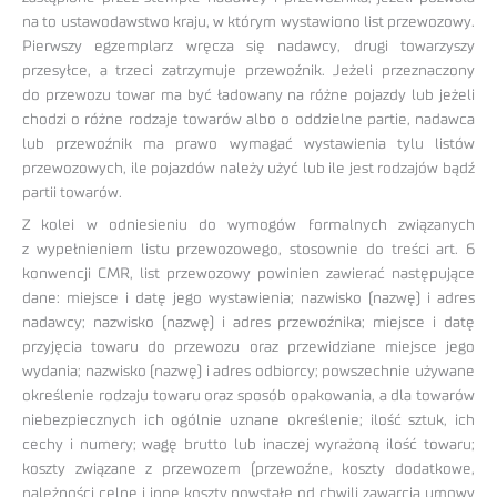
na to ustawodawstwo kraju, w którym wystawiono list przewozowy.
Pierwszy egzemplarz wręcza się nadawcy, drugi towarzyszy
przesyłce, a trzeci zatrzymuje przewoźnik. Jeżeli przeznaczony
do przewozu towar ma być ładowany na różne pojazdy lub jeżeli
chodzi o różne rodzaje towarów albo o oddzielne partie, nadawca
lub przewoźnik ma prawo wymagać wystawienia tylu listów
przewozowych, ile pojazdów należy użyć lub ile jest rodzajów bądź
partii towarów.
Z kolei w odniesieniu do wymogów formalnych związanych
z wypełnieniem listu przewozowego, stosownie do treści art. 6
konwencji CMR, list przewozowy powinien zawierać następujące
dane: miejsce i datę jego wystawienia; nazwisko (nazwę) i adres
nadawcy; nazwisko (nazwę) i adres przewoźnika; miejsce i datę
przyjęcia towaru do przewozu oraz przewidziane miejsce jego
wydania; nazwisko (nazwę) i adres odbiorcy; powszechnie używane
określenie rodzaju towaru oraz sposób opakowania, a dla towarów
niebezpiecznych ich ogólnie uznane określenie; ilość sztuk, ich
cechy i numery; wagę brutto lub inaczej wyrażoną ilość towaru;
koszty związane z przewozem (przewoźne, koszty dodatkowe,
należności celne i inne koszty powstałe od chwili zawarcia umowy