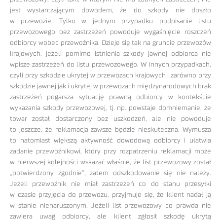
jest wystarczającym dowodem, że do szkody nie doszło
w przewozie. Tylko w jednym przypadku podpisanie listu
przewozowego bez zastrzeżeń powoduje wygaśnięcie roszczeń
odbiorcy wobec przewoźnika. Dzieje się tak na gruncie przewozów
krajowych, jeżeli pomimo istnienia szkody jawnej odbiorca nie
wpisze zastrzeżeń do listu przewozowego. W innych przypadkach,
czyli przy szkodzie ukrytej w przewozach krajowych i zarówno przy
szkodzie jawnej jak i ukrytej w przewozach międzynarodowych brak
zastrzeżeń pogarsza sytuację prawną odbiorcy w kontekście
wykazania szkody przewozowej, tj. np. powstaje domniemanie, że
towar został dostarczony bez uszkodzeń, ale nie powoduje
to jeszcze, że reklamacja zawsze będzie nieskuteczna. Wymusza
to natomiast większą aktywność dowodową odbiorcy i ułatwia
zadanie przewoźnikowi, który przy rozpatrzeniu reklamacji może
w pierwszej kolejności wskazać właśnie, że list przewozowy został
„potwierdzony zgodnie”, zatem odszkodowanie się nie należy.
Jeżeli przewoźnik nie miał zastrzeżeń co do stanu przesyłki
w czasie przyjęcia do przewozu, przyjmuje się, że klient nadał ją
w stanie nienaruszonym. Jeżeli list przewozowy co prawda nie
zawiera uwag odbiorcy, ale klient zgłosił szkodę ukrytą