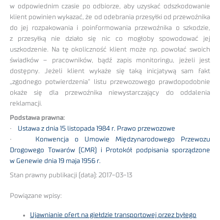
w odpowiednim czasie po odbiorze, aby uzyskać odszkodowanie
klient powinien wykazać, że od odebrania przesyłki od przewoźnika
do jej rozpakowania i poinformowania przewoźnika o szkodzie,
z przesyłką nie działo się nic co mogłoby spowodować jej
uszkodzenie. Na tę okoliczność klient może np. powołać swoich
świadków – pracowników, bądź zapis monitoringu, jeżeli jest
dostępny. Jeżeli klient wykaże się taką inicjatywą sam fakt
„zgodnego potwierdzenia” listu przewozowego prawdopodobnie
okaże się dla przewoźnika niewystarczający do oddalenia
reklamacji.
Podstawa prawna:
•
Ustawa z dnia 15 listopada 1984 r. Prawo przewozowe
•
Konwencja o Umowie Międzynarodowego Przewozu
Drogowego Towarów (CMR) i Protokół podpisania sporządzone
w Genewie dnia 19 maja 1956 r.
Stan prawny publikacji (data): 2017-03-13
Powiązane wpisy:
Ujawnianie ofert na giełdzie transportowej przez byłego