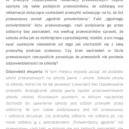
W praktyce rozpatrywania reklamacji przewozowych często
spotyka się takie podejście przewoźników, że oddalają oni
reklamacje dotyczące uszkodzeń przesyłki wskazując na to, że list
przewozowy został „zgodnie potwierdzony”. Fakt „zgodnego
potwierdzenia” listu przewozowego, czyli podpisania go przez
odbiorcę bez zastrzeżeń, ma według przewoźników sprawić, że
szkoda znika jak za dotknięciem czarodziejskiej różdżki, a oni mogą
spać spokojnie niezależnie od tego jak obchodzili się z taką
przesyłką podczas przewozu. Czy brak zastrzeżeń w liście
przewozowym rzeczywiście powoduje, że przewoźnik nie poniesie
odpowiedzialności za szkodę?
Odpowiedź eksperta:
W tym miejscu wypada zacząć od podziału
szkód przewozowych na szkody jawne i ukryte. Szkoda ukryta
to szkoda, której nie da się zauważyć z zewnątrz bez rozpakowania
przesyłki. Analogicznie szkoda jawna będzie przeciwieństwem
szkody ukrytej. Kluczowym punktem, w którym najczęściej
dochodzi do ujawnienia szkody jest odbiór przesyłki przez
odbiorcę. W tym czasie podpisywany jest list przewozowy
i odbiorca decyduje, czy przesyłkę odbiera, nie odbiera jej, czy
może odbiera ją z zastrzeżeniami. „Potwierdzony zgodnie” list
przewozowy, czyli taki, w którym nie ma żadnych zastrzeżeń, nie