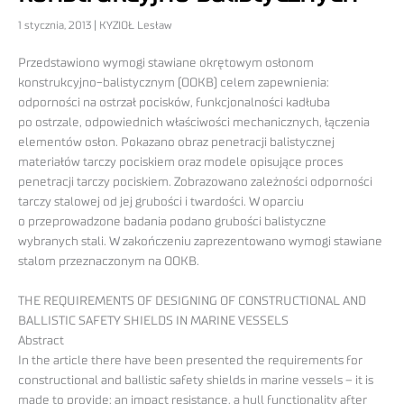
1 stycznia, 2013 | KYZIOŁ Lesław
Przedstawiono wymogi stawiane okrętowym osłonom
konstrukcyjno-balistycznym (OOKB) celem zapewnienia:
odporności na ostrzał pocisków, funkcjonalności kadłuba
po ostrzale, odpowiednich właściwości mechanicznych, łączenia
elementów osłon. Pokazano obraz penetracji balistycznej
materiałów tarczy pociskiem oraz modele opisujące proces
penetracji tarczy pociskiem. Zobrazowano zależności odporności
tarczy stalowej od jej grubości i twardości. W oparciu
o przeprowadzone badania podano grubości balistyczne
wybranych stali. W zakończeniu zaprezentowano wymogi stawiane
stalom przeznaczonym na OOKB.
THE REQUIREMENTS OF DESIGNING OF CONSTRUCTIONAL AND
BALLISTIC SAFETY SHIELDS IN MARINE VESSELS
Abstract
In the article there have been presented the requirements for
constructional and ballistic safety shields in marine vessels – it is
made to provide: an impact resistance, a hull functionality after