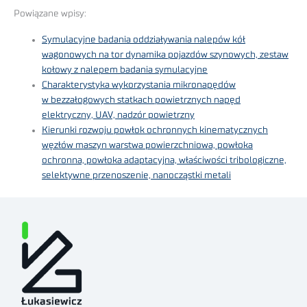
Powiązane wpisy:
Symulacyjne badania oddziaływania nalepów kół
wagonowych na tor dynamika pojazdów szynowych, zestaw
kołowy z nalepem badania symulacyjne
Charakterystyka wykorzystania mikronapędów
w bezzałogowych statkach powietrznych napęd
elektryczny, UAV, nadzór powietrzny
Kierunki rozwoju powłok ochronnych kinematycznych
węzłów maszyn warstwa powierzchniowa, powłoka
ochronna, powłoka adaptacyjna, właściwości tribologiczne,
selektywne przenoszenie, nanocząstki metali