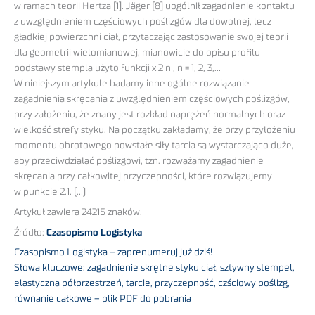
w ramach teorii Hertza [1]. Jäger [8] uogólnił zagadnienie kontaktu
z uwzględnieniem częściowych poślizgów dla dowolnej, lecz
gładkiej powierzchni ciał, przytaczając zastosowanie swojej teorii
dla geometrii wielomianowej, mianowicie do opisu profilu
podstawy stempla użyto funkcji x 2 n , n = 1, 2, 3,…
W niniejszym artykule badamy inne ogólne rozwiązanie
zagadnienia skręcania z uwzględnieniem częściowych poślizgów,
przy założeniu, że znany jest rozkład naprężeń normalnych oraz
wielkość strefy styku. Na początku zakładamy, że przy przyłożeniu
momentu obrotowego powstałe siły tarcia są wystarczająco duże,
aby przeciwdziałać poślizgowi, tzn. rozważamy zagadnienie
skręcania przy całkowitej przyczepności, które rozwiązujemy
w punkcie 2.1. (…)
Artykuł zawiera 24215 znaków.
Źródło:
Czasopismo Logistyka
Czasopismo Logistyka – zaprenumeruj już dziś!
Słowa kluczowe: zagadnienie skrętne styku ciał, sztywny stempel,
elastyczna półprzestrzeń, tarcie, przyczepność, czściowy poślizg,
równanie całkowe – plik PDF do pobrania