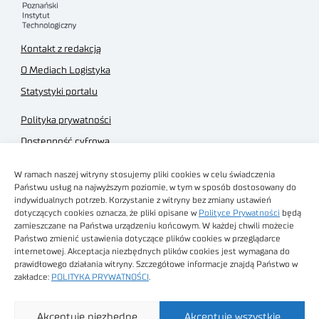
Kontakt z redakcją
O Mediach Logistyka
Statystyki portalu
Polityka prywatności
Dostępność cyfrowa
Regulamin Portalu
W ramach naszej witryny stosujemy pliki cookies w celu świadczenia
Regulamin sklepu
Państwu usług na najwyższym poziomie, w tym w sposób dostosowany do
indywidualnych potrzeb. Korzystanie z witryny bez zmiany ustawień
dotyczących cookies oznacza, że pliki opisane w
Polityce Prywatności
będą
zamieszczane na Państwa urządzeniu końcowym. W każdej chwili możecie
Państwo zmienić ustawienia dotyczące plików cookies w przeglądarce
internetowej. Akceptacja niezbędnych plików cookies jest wymagana do
Obrazy stockowe
prawidłowego działania witryny. Szczegółowe informacje znajdą Państwo w
autorstwa
zakładce:
POLITYKA PRYWATNOŚCI
.
Sieć Badawcza Łukasiewicz - Poznański Instytut
Akceptuję niezbędne
Akceptuję wszystkie