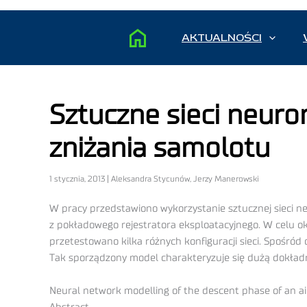
AKTUALNOŚCI
Sztuczne sieci neur
zniżania samolotu
1 stycznia, 2013 | Aleksandra Stycunów, Jerzy Manerowski
W pracy przedstawiono wykorzystanie sztucznej sieci 
z pokładowego rejestratora eksploatacyjnego. W celu ok
przetestowano kilka różnych konfiguracji sieci. Spośró
Tak sporządzony model charakteryzuje się dużą dokładn
Neural network modelling of the descent phase of an ai