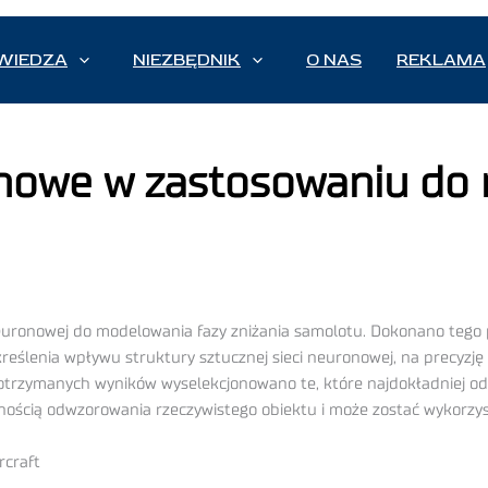
WIEDZA
NIEZBĘDNIK
O NAS
REKLAMA
onowe w zastosowaniu do
neuronowej do modelowania fazy zniżania samolotu. Dokonano tego 
reślenia wpływu struktury sztucznej sieci neuronowej, na precyzję
d otrzymanych wyników wyselekcjonowano te, które najdokładniej od
ością odwzorowania rzeczywistego obiektu i może zostać wykorzys
rcraft