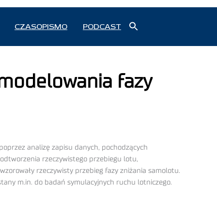
Search
CZASOPISMO
PODCAST
for:
Search Button
 modelowania fazy
poprzez analizę zapisu danych, pochodzących
 odtworzenia rzeczywistego przebiegu lotu,
wzorowały rzeczywisty przebieg fazy zniżania samolotu.
tany m.in. do badań symulacyjnych ruchu lotniczego.