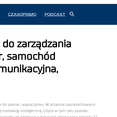
Search
CZASOPISMO
PODCAST
for:
Search Button
 do zarządzania
r, samochód
omunikacyjna,
e do spania i wypoczynku. W artykule zaprezentowano
 instalacją inteligentną. Użyta w tym celu została