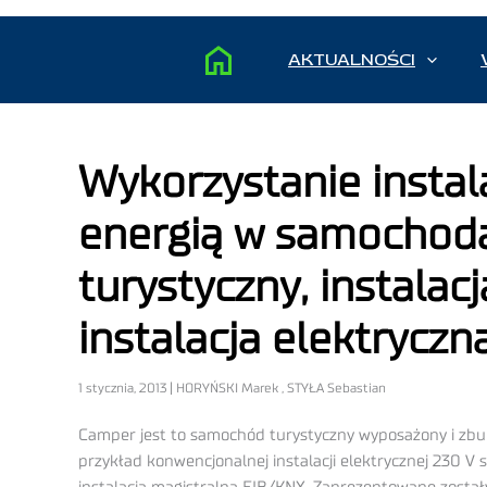
AKTUALNOŚCI
Wykorzystanie instal
energią w samochod
turystyczny, instala
instalacja elektryczn
1 stycznia, 2013 | HORYŃSKI Marek , STYŁA Sebastian
Camper jest to samochód turystyczny wyposażony i zb
przykład konwencjonalnej instalacji elektrycznej 230 V 