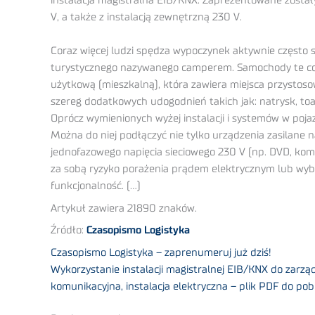
instalacja magistralna EIB/KNX. Zaprezentowane zostały 
V, a także z instalacją zewnętrzną 230 V.
Coraz więcej ludzi spędza wypoczynek aktywnie często
turystycznego nazywanego camperem. Samochody te cora
użytkową (mieszkalną), która zawiera miejsca przysto
szereg dodatkowych udogodnień takich jak: natrysk, toal
Oprócz wymienionych wyżej instalacji i systemów w poja
Można do niej podłączyć nie tylko urządzenia zasilane na
jednofazowego napięcia sieciowego 230 V (np. DVD, komp
za sobą ryzyko porażenia prądem elektrycznym lub wybuc
funkcjonalność. (…)
Artykuł zawiera 21890 znaków.
Źródło:
Czasopismo Logistyka
Czasopismo Logistyka – zaprenumeruj już dziś!
Wykorzystanie instalacji magistralnej EIB/KNX do zar
komunikacyjna, instalacja elektryczna – plik PDF do pob