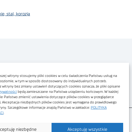
, stal, korozja
Polityka prywatności
Dostępność cyfrowa
zej witryny stosujemy pliki cookies w celu świadczenia Państwu usług na
poziomie, w tym w sposób dostosowany do indywidualnych potrzeb.
Regulamin Portalu
z witryny bez zmiany ustawień dotyczących cookies oznacza, że pliki opisane
rywatności
będą zamieszczane na Państwa urządzeniu końcowym. W każdej
Regulamin sklepu
ie Państwo zmienić ustawienia dotyczące plików cookies w przeglądarce
j. Akceptacja niezbędnych plików cookies jest wymagana do prawidłowego
tryny. Szczegółowe informacje znajdą Państwo w zakładce:
POLITYKA
CI
.
ceptuję niezbędne
Akceptuję wszystkie