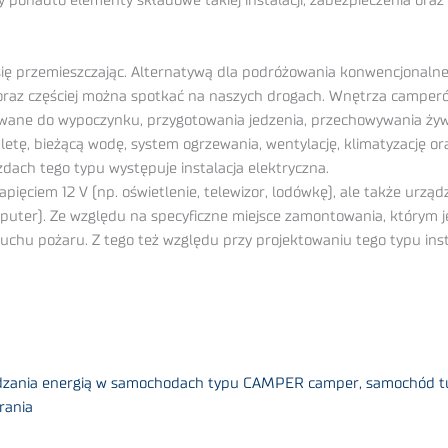
ponadto elementy składowe takiej instalacji, zabezpieczenia oraz sp
 się przemieszczając. Alternatywą dla podróżowania konwencjonal
z częściej można spotkać na naszych drogach. Wnętrza camperów 
sowane do wypoczynku, przygotowania jedzenia, przechowywania ży
etę, bieżącą wodę, system ogrzewania, wentylację, klimatyzację ora
zdach tego typu występuje instalacja elektryczna.
pięciem 12 V (np. oświetlenie, telewizor, lodówkę), ale także urzą
uter). Ze względu na specyficzne miejsce zamontowania, którym je
hu pożaru. Z tego też względu przy projektowaniu tego typu insta
ządzania energią w samochodach typu CAMPER camper, samochód tur
rania