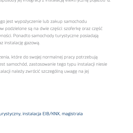
osoby jej integracji z instalacją elektryczną pojazdu 12
nego jest wypożyczenie lub zakup samochodu
podzielone są na dwie części: szoferkę oraz część
wności. Ponadto samochody turystyczne posiadają
z instalację gazową.
dzenia, które do swojej normalnej pracy potrzebują
st samochód, zastosowanie tego typu instalacji niesie
lacji należy zwrócić szczególną uwagę na jej
ystyczny, instalacja EIB/KNX, magistrala