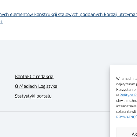
ch elementów konstrukcji stalowych poddanych korozji utrzymanie
i.
Kontakt z redakcją
W ramach nas
najwyższym 
O Mediach Logistyka
Korzystanie 
w
Polityce P
Statystyki portalu
chwili możec
internetowe
działania wi
PRYWATNOŚ
Ak