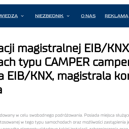
WIEDZA
NIEZBĘDNIK
O NAS
REKLAMA
acji magistralnej EIB/KNX
ach typu CAMPER campe
cja EIB/KNX, magistrala k
a
udowany w celu swobodnego podróżowania. Posiada miejsca służąc
stosowanej w tego typu samochodach oraz możliwości zastąpienia jej