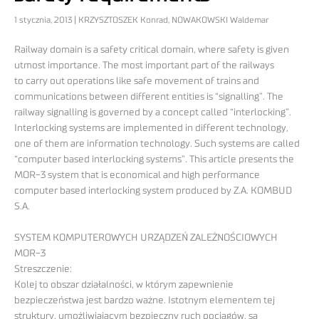
1 stycznia, 2013 | KRZYSZTOSZEK Konrad, NOWAKOWSKI Waldemar
Railway domain is a safety critical domain, where safety is given
utmost importance. The most important part of the railways
to carry out operations like safe movement of trains and
communications between different entities is “signalling”. The
railway signalling is governed by a concept called “interlocking”.
Interlocking systems are implemented in different technology,
one of them are information technology. Such systems are called
“computer based interlocking systems”. This article presents the
MOR-3 system that is economical and high performance
computer based interlocking system produced by Z.A. KOMBUD
S.A.
SYSTEM KOMPUTEROWYCH URZĄDZEŃ ZALEŻNOŚCIOWYCH
MOR-3
Streszczenie:
Kolej to obszar działalności, w którym zapewnienie
bezpieczeństwa jest bardzo ważne. Istotnym elementem tej
struktury, umożliwiającym bezpieczny ruch pociągów, są