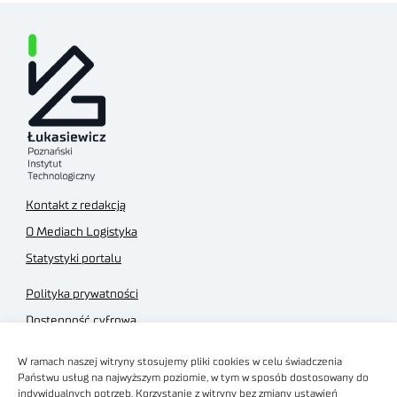
Kontakt z redakcją
O Mediach Logistyka
Statystyki portalu
Polityka prywatności
Dostępność cyfrowa
Regulamin Portalu
W ramach naszej witryny stosujemy pliki cookies w celu świadczenia
Regulamin sklepu
Państwu usług na najwyższym poziomie, w tym w sposób dostosowany do
indywidualnych potrzeb. Korzystanie z witryny bez zmiany ustawień