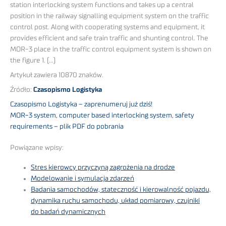
station interlocking system functions and takes up a central
position in the railway signalling equipment system on the traffic
control post. Along with cooperating systems and equipment, it
provides efficient and safe train traffic and shunting control. The
MOR-3 place in the traffic control equipment system is shown on
the figure 1. (…)
Artykuł zawiera 10870 znaków.
Źródło:
Czasopismo Logistyka
Czasopismo Logistyka – zaprenumeruj już dziś!
MOR-3 system, computer based interlocking system, safety
requirements – plik PDF do pobrania
Powiązane wpisy:
Stres kierowcy przyczyną zagrożenia na drodze
Modelowanie i symulacja zdarzeń
Badania samochodów, stateczność i kierowalność pojazdu,
dynamika ruchu samochodu, układ pomiarowy, czujniki
do badań dynamicznych