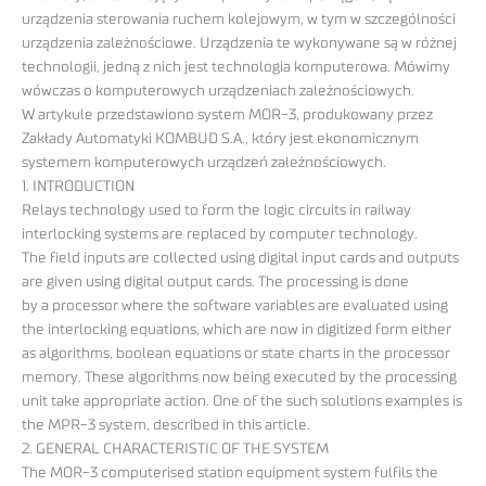
urządzenia sterowania ruchem kolejowym, w tym w szczególności
urządzenia zależnościowe. Urządzenia te wykonywane są w różnej
technologii, jedną z nich jest technologia komputerowa. Mówimy
wówczas o komputerowych urządzeniach zależnościowych.
W artykule przedstawiono system MOR-3, produkowany przez
Zakłady Automatyki KOMBUD S.A., który jest ekonomicznym
systemem komputerowych urządzeń zależnościowych.
1. INTRODUCTION
Relays technology used to form the logic circuits in railway
interlocking systems are replaced by computer technology.
The field inputs are collected using digital input cards and outputs
are given using digital output cards. The processing is done
by a processor where the software variables are evaluated using
the interlocking equations, which are now in digitized form either
as algorithms, boolean equations or state charts in the processor
memory. These algorithms now being executed by the processing
unit take appropriate action. One of the such solutions examples is
the MPR-3 system, described in this article.
2. GENERAL CHARACTERISTIC OF THE SYSTEM
The MOR-3 computerised station equipment system fulfils the