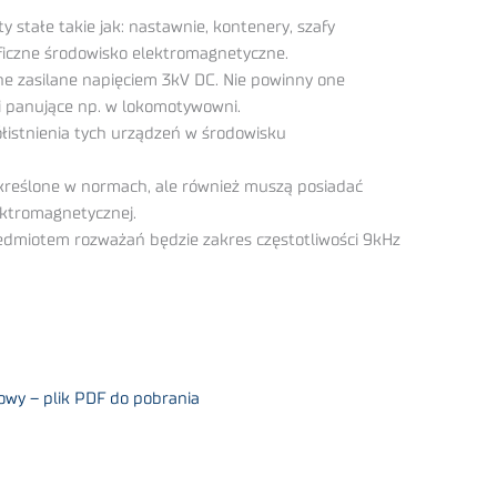
 stałe takie jak: nastawnie, kontenery, szafy
iczne środowisko elektromagnetyczne.
ne zasilane napięciem 3kV DC. Nie powinny one
 panujące np. w lokomotywowni.
łistnienia tych urządzeń w środowisku
kreślone w normach, ale również muszą posiadać
ektromagnetycznej.
edmiotem rozważań będzie zakres częstotliwości 9kHz
owy – plik PDF do pobrania