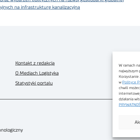
nych na infrastrukturę kanalizacyjną
Kontakt z redakcją
W ramach nas
najwyższym 
O Mediach Logistyka
Korzystanie 
w
Polityce P
Statystyki portalu
chwili możec
internetowe
działania wi
PRYWATNOŚ
Ak
hnologiczny