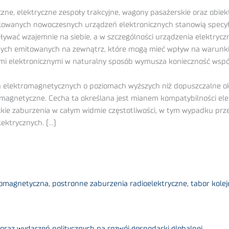
ne, elektryczne zespoły trakcyjne, wagony pasażerskie oraz obiekty
lowanych nowoczesnych urządzeń elektronicznych stanowią specyf
ywać wzajemnie na siebie, a w szczególności urządzenia elektrycz
ch emitowanych na zewnątrz, które mogą mieć wpływ na warunki
mi elektronicznymi w naturalny sposób wymusza konieczność wspó
ń elektromagnetycznych o poziomach wyższych niż dopuszczalne o
magnetyczne. Cecha ta określana jest mianem kompatybilności el
ie zaburzenia w całym widmie częstotliwości, w tym wypadku prz
ektrycznych. (…)
agnetyczna, postronne zaburzenia radioelektryczne, tabor kolej
oraz wydarzeń politycznych na rozwój gospodarki globalnej