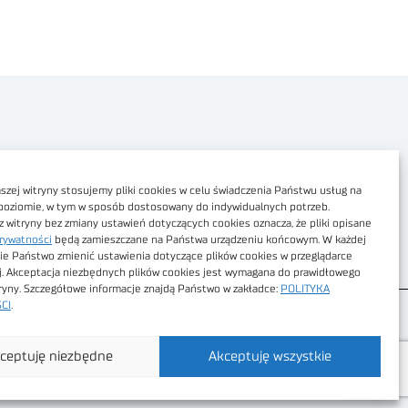
Polityka prywatności
Dostępność cyfrowa
zej witryny stosujemy pliki cookies w celu świadczenia Państwu usług na
poziomie, w tym w sposób dostosowany do indywidualnych potrzeb.
Regulamin Portalu
z witryny bez zmiany ustawień dotyczących cookies oznacza, że pliki opisane
rywatności
będą zamieszczane na Państwa urządzeniu końcowym. W każdej
Regulamin sklepu
ie Państwo zmienić ustawienia dotyczące plików cookies w przeglądarce
j. Akceptacja niezbędnych plików cookies jest wymagana do prawidłowego
tryny. Szczegółowe informacje znajdą Państwo w zakładce:
POLITYKA
CI
.
ceptuję niezbędne
Akceptuję wszystkie