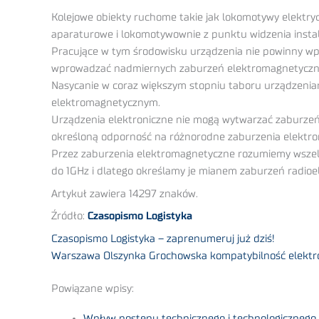
Kolejowe obiekty ruchome takie jak lokomotywy elektrycz
aparaturowe i lokomotywownie z punktu widzenia insta
Pracujące w tym środowisku urządzenia nie powinny wpł
wprowadzać nadmiernych zaburzeń elektromagnetyczny
Nasycanie w coraz większym stopniu taboru urządzenia
elektromagnetycznym.
Urządzenia elektroniczne nie mogą wytwarzać zaburze
określoną odporność na różnorodne zaburzenia elektro
Przez zaburzenia elektromagnetyczne rozumiemy wszelk
do 1GHz i dlatego określamy je mianem zaburzeń radioel
Artykuł zawiera 14297 znaków.
Źródło:
Czasopismo Logistyka
Czasopismo Logistyka – zaprenumeruj już dziś!
Warszawa Olszynka Grochowska kompatybilność elektrom
Powiązane wpisy:
Wpływ postępu technicznego i technologicznego 