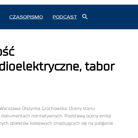
Search
CZASOPISMO
PODCAST
for:
Search Button
ość
ioelektryczne, tabor
y Warszawa Olszynka Grochowska. Oceny stanu
w dokumentach normatywnych. Podstawą oceny emisji
ych obiektów kolejowych znajdujących się na poligonie