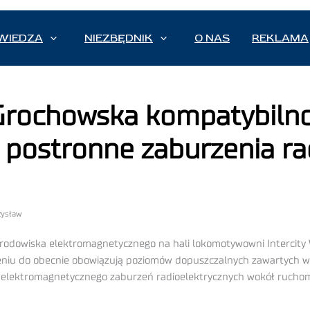
WIEDZA
NIEZBĘDNIK
O NAS
REKLAMA
Grochowska kompatybiln
postronne zaburzenia rad
zysław
środowiska elektromagnetycznego na hali lokomotywowni Intercit
eniu do obecnie obowiązują poziomów dopuszczalnych zawartych 
a elektromagnetycznego zaburzeń radioelektrycznych wokół ruchom