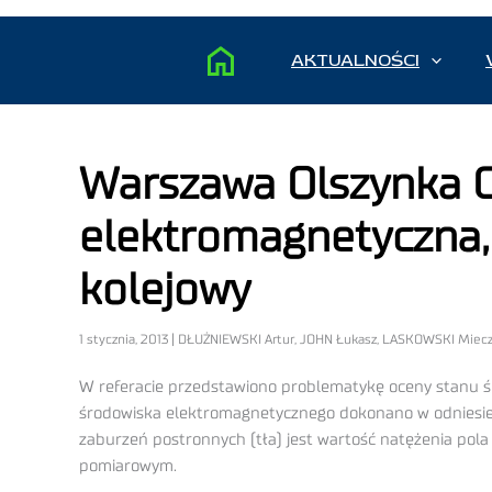
AKTUALNOŚCI
Warszawa Olszynka 
elektromagnetyczna, 
kolejowy
1 stycznia, 2013 | DŁUŻNIEWSKI Artur, JOHN Łukasz, LASKOWSKI Miec
W referacie przedstawiono problematykę oceny stanu 
środowiska elektromagnetycznego dokonano w odniesi
zaburzeń postronnych (tła) jest wartość natężenia pol
pomiarowym.