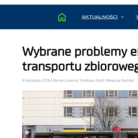
AKTUALNOŚCI
Wybrane problemy ef
transportu zbiorowe
4 listopada, 2016 | Rymarz Joanna, Stokłosa Józef, Niewczas Andrzej