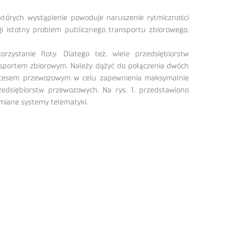
których wystąpienie powoduje naruszenie rytmiczności
gi istotny problem publicznego transportu zbiorowego,
zystanie floty. Dlatego też, wiele przedsiębiorstw
ansportem zbiorowym. Należy dążyć do połączenia dwóch
procesem przewozowym w celu zapewnienia maksymalnie
dsiębiorstw przewozowych. Na rys. 1. przedstawiono
miane systemy telematyki.