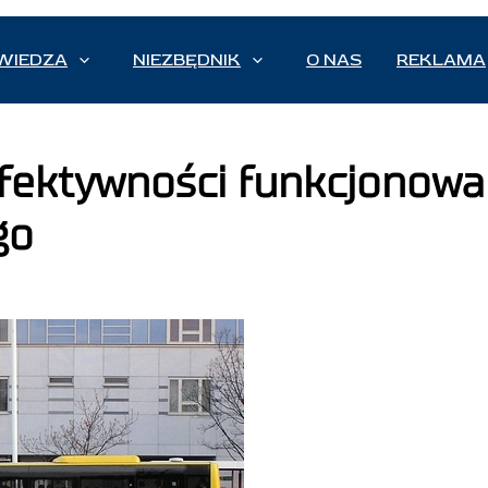
WIEDZA
NIEZBĘDNIK
O NAS
REKLAMA
ektywności funkcjonowa
go