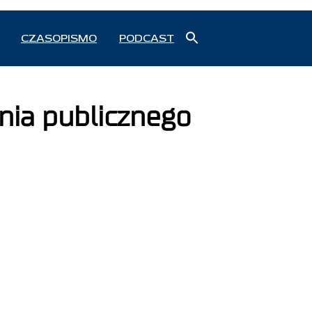
Search
CZASOPISMO
PODCAST
for:
Search Button
nia publicznego