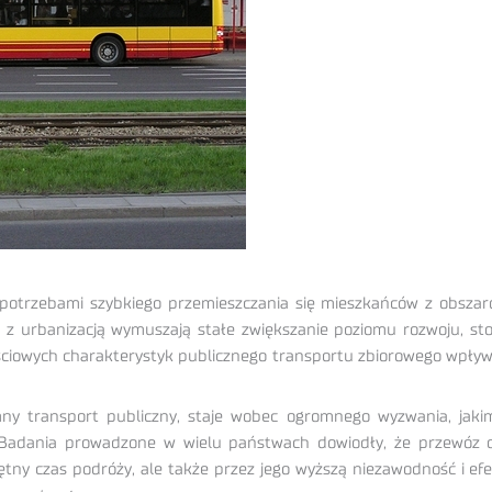
 z potrzebami szybkiego przemieszczania się mieszkańców z obsza
 z urbanizacją wymuszają stałe zwiększanie poziomu rozwoju, stopn
ościowych charakterystyk publicznego transportu zbiorowego wpływ
ny transport publiczny, staje wobec ogromnego wyzwania, jakim
 Badania prowadzone w wielu państwach dowiodły, że przewóz o
iętny czas podróży, ale także przez jego wyższą niezawodność i e