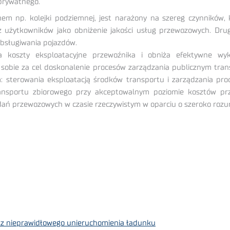
prywatnego.
 np. kolejki podziemnej, jest narażony na szereg czynników, 
z użytkowników jako obniżenie jakości usług przewozowych. Dru
obsługiwania pojazdów.
koszty eksploatacyjne przewoźnika i obniża efektywne wykor
 sobie za cel doskonalenie procesów zarządzania publicznym tr
: sterowania eksploatacją środków transportu i zarządzania 
ansportu zbiorowego przy akceptowalnym poziomie kosztów prze
dań przewozowych w czasie rzeczywistym w oparciu o szeroko rozu
 z nieprawidłowego unieruchomienia ładunku