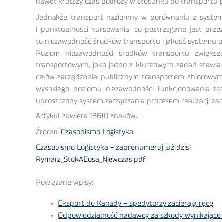
nawet krótszy czas podróży w stosunku do transportu 
Jednakże transport naziemny w porównaniu z systemem
i punktualności kursowania, co postrzegane jest prze
to niezawodność środków transportu i jakość systemu 
Poziom niezawodności środków transportu zwiększa 
transportowych, jako jedno z kluczowych zadań stawia
celów zarządzania publicznym transportem zbiorowym
wysokiego poziomu niezawodności funkcjonowania tr
uproszczony system zarządzania procesem realizacji za
Artykuł zawiera 18610 znaków.
Źródło:
Czasopismo Logistyka
Czasopismo Logistyka – zaprenumeruj już dziś!
Rymarz_StokAEosa_Niewczas.pdf
Powiązane wpisy:
Eksport do Kanady – spedytorzy zacierają ręcę
Odpowiedzialność nadawcy za szkody wynikające