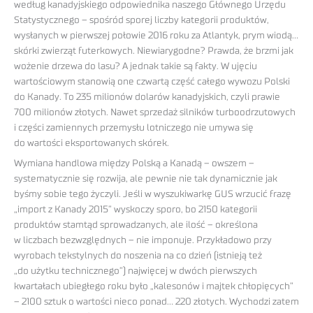
według kanadyjskiego odpowiednika naszego Głównego Urzędu
Statystycznego – spośród sporej liczby kategorii produktów,
wysłanych w pierwszej połowie 2016 roku za Atlantyk, prym wiodą…
skórki zwierząt futerkowych. Niewiarygodne? Prawda, że brzmi jak
wożenie drzewa do lasu? A jednak takie są fakty. W ujęciu
wartościowym stanowią one czwartą część całego wywozu Polski
do Kanady. To 235 milionów dolarów kanadyjskich, czyli prawie
700 milionów złotych. Nawet sprzedaż silników turboodrzutowych
i części zamiennych przemysłu lotniczego nie umywa się
do wartości eksportowanych skórek.
Wymiana handlowa między Polską a Kanadą – owszem –
systematycznie się rozwija, ale pewnie nie tak dynamicznie jak
byśmy sobie tego życzyli. Jeśli w wyszukiwarkę GUS wrzucić frazę
„import z Kanady 2015” wyskoczy sporo, bo 2150 kategorii
produktów stamtąd sprowadzanych, ale ilość – określona
w liczbach bezwzględnych – nie imponuje. Przykładowo przy
wyrobach tekstylnych do noszenia na co dzień (istnieją też
„do użytku technicznego”) najwięcej w dwóch pierwszych
kwartałach ubiegłego roku było „kalesonów i majtek chłopięcych”
– 2100 sztuk o wartości nieco ponad… 220 złotych. Wychodzi zatem