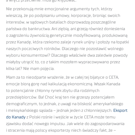
a wręcz przeciwnie: musi go krępować.
Nie przekonują mnie emocjonalne argumenty tych, którzy
wieszczą, że po podpisaniu umowy, korporacje, broniąc swoich
interesów, w sądowych bataliach doprowadzą poszczególne
państwa do bankructwa. Ani ziębią, ani grzeją również doniesienia
o zagrożeniu żywnością genetycznie modyfikowaną, produkowaną
przez Kanadę, która rzekomo zaleje rynek unijny i położy na łopatki
naszych poczciwych rolników. Dlaczego nie pozostawić wolnego
wyboru konsumentowi? Dlaczego właściwie dwa zaledwie powody
miałyby utrącić to, co z takim mozołem wypracowywano przez
kilka lat? Nie mam pojęcia.
Mam za to nieodparte wrażenie, że w całej tej bijatyce o CETA,
emocje biorą gorę nad kalkulacją ekonomiczną. Wszak Kanada
to potencjalnie chłonny rynek zbytu dla rodzimych
przedsiębiorców. Ba! Choć kraj ten nie grzeszy potencjałem
demograficznym, to jednak, z uwagi na bliskość amerykańskiego
i meksykańskiego sąsiada – jednak jeden z chłonniejszych.
Eksport
do Kanady
z Polski rośnie i wejście w życie CETA może temu
zjawisku dodać nowego impulsu. Jak wiele do zagospodarowania
i stracenia mają polscy eksporterzy niech świadczy fakt, że –