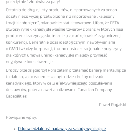
przeciętnie 1 złotówka za parę!
Ostatnio do długiej listy produktów, eksportowanych za ocean
doszły nieco wyżej przetworzone niż importowane „kalesony
i majtki chłopięce”, mianowicie: statki towarowe. Ufam, że CETA
otworzy rynek kanadyjski właśnie towarów z branż, w których nasi
producenci zaczynają skutecznie „rzucać rękawice” zagranicznej
konkurencji. Generalnie poza ideologicznymi nawoływaniami
o GMO i władzę korporacji, trudno dostrzec racjonalne przyczyny,
dla których umowa unijno-kanadyjska miałaby przynieść
negatywne konsekwencje.
Drodzy przedsiębiorcy! Pora zatem przełamać barierę mentalną: że
to daleko, za oceanem – zachęta idzie choćby od rządu
kanadyjskiego, który w celu efektywniejszego poszukiwania
dostawców, poleca nawet analizowanie Canadian Company
Capabilities.
Paweł Rogalski
Powiązane wpisy:
Odpowiedzialność nadawcy za szkody wynikające