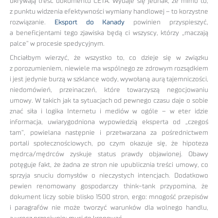
ukrywają treść dokumentu CETA. Wydaje się jednak, że mimo to,
z punktu widzenia efektywności wymiany handlowej – to korzystne
rozwiązanie.
Eksport do Kanady
powinien przyspieszyć,
a beneficjentami tego zjawiska będą ci wszyscy, którzy „maczają
palce” w procesie spedycyjnym.
Chciałbym wierzyć, że wszystko to, co dzieje się w związku
z porozumieniem, niewiele ma wspólnego ze zdrowym rozsądkiem
i jest jedynie burzą w szklance wody, wywołaną aurą tajemniczości,
niedomówień, przeinaczeń, które towarzyszą negocjowaniu
umowy. W takich jak ta sytuacjach od pewnego czasu daje o sobie
znać siła i logika Internetu i mediów w ogóle – w eter idzie
informacja, uwiarygodniona wypowiedzią eksperta od „czegoś
tam”, powielana następnie i przetwarzana za pośrednictwem
portali społecznościowych, po czym okazuje się, że hipoteza
mędrca/mędrców zyskuje status prawdy objawionej. Obawy
potęguje fakt, że żadna ze stron nie upublicznia treści umowy, co
sprzyja snuciu domysłów o nieczystych intencjach. Dodatkowo
pewien renomowany gospodarczy think-tank przypomina, że
dokument liczy sobie blisko 1500 stron, ergo: mnogość przepisów
i paragrafów nie może tworzyć warunków dla wolnego handlu,