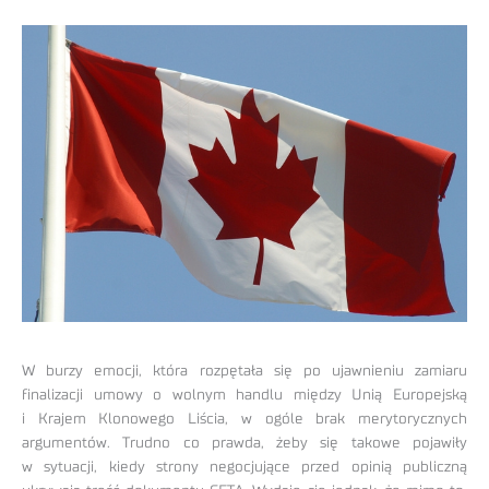
W burzy emocji, która rozpętała się po ujawnieniu zamiaru
finalizacji umowy o wolnym handlu między Unią Europejską
i Krajem Klonowego Liścia, w ogóle brak merytorycznych
argumentów. Trudno co prawda, żeby się takowe pojawiły
w sytuacji, kiedy strony negocjujące przed opinią publiczną