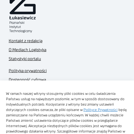
Kontakt z redakcją
O Mediach Logistyka
Statystyki portalu
Polityka prywatności
Dostępność cyfrowa
Regulamin Portalu
W ramach naszej witryny stosujemy pliki cookies w celu świadczenia
Regulamin sklepu
Państwu usług na najwyższym poziomie, w tym w sposób dostosowany do
indywidualnych potrzeb. Korzystanie z witryny bez zmiany ustawień
dotyczących cookies oznacza, że pliki opisane w
Polityce Prywatności
będą
zamieszczane na Państwa urządzeniu końcowym. W każdej chwili możecie
Państwo zmienić ustawienia dotyczące plików cookies w przeglądarce
internetowej. Akceptacja niezbędnych plików cookies jest wymagana do
Obrazy stockowe
prawidłowego działania witryny. Szczegółowe informacje znajdą Państwo w