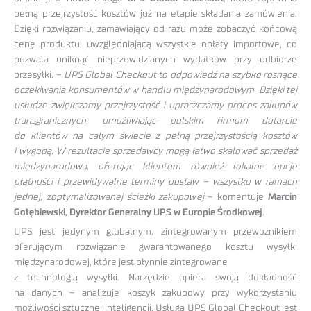
pełną przejrzystość kosztów już na etapie składania zamówienia.
Dzięki rozwiązaniu, zamawiający od razu może zobaczyć końcową
cenę produktu, uwzględniającą wszystkie opłaty importowe, co
pozwala uniknąć nieprzewidzianych wydatków przy odbiorze
przesyłki.
– UPS Global Checkout to odpowiedź na szybko rosnące
oczekiwania konsumentów w handlu międzynarodowym. Dzięki tej
usłudze zwiększamy przejrzystość i upraszczamy proces zakupów
transgranicznych, umożliwiając polskim firmom dotarcie
do klientów na całym świecie z pełną przejrzystością kosztów
i wygodą. W rezultacie sprzedawcy mogą łatwo skalować sprzedaż
międzynarodową, oferując klientom również lokalne opcje
płatności i przewidywalne terminy dostaw – wszystko w ramach
jednej, zoptymalizowanej ścieżki zakupowej
– komentuje
Marcin
Gołębiewski, Dyrektor Generalny UPS w Europie Środkowej
.
UPS jest jedynym globalnym, zintegrowanym przewoźnikiem
oferującym rozwiązanie gwarantowanego kosztu wysyłki
międzynarodowej, które jest płynnie zintegrowane
z technologią wysyłki. Narzędzie opiera swoją dokładność
na danych – analizuje koszyk zakupowy przy wykorzystaniu
możliwości sztucznej inteligencji. Usługa UPS Global Checkout jest