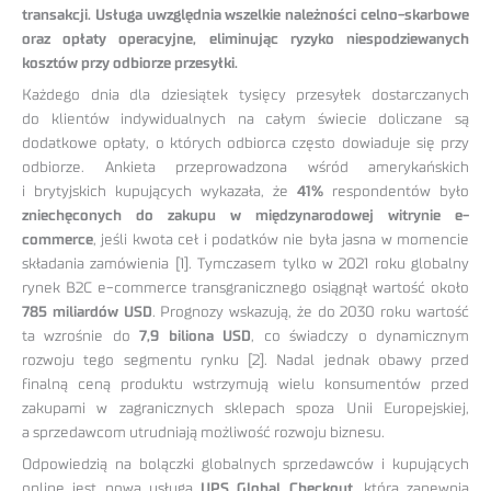
transakcji. Usługa uwzględnia wszelkie należności celno-skarbowe
oraz opłaty operacyjne, eliminując ryzyko niespodziewanych
kosztów przy odbiorze przesyłki.
Każdego dnia dla dziesiątek tysięcy przesyłek dostarczanych
do klientów indywidualnych na całym świecie doliczane są
dodatkowe opłaty, o których odbiorca często dowiaduje się przy
odbiorze. Ankieta przeprowadzona wśród amerykańskich
i brytyjskich kupujących wykazała, że
41%
respondentów było
zniechęconych do zakupu w międzynarodowej witrynie e-
commerce
, jeśli kwota ceł i podatków nie była jasna w momencie
składania zamówienia [1]. Tymczasem tylko w 2021 roku globalny
rynek B2C e-commerce transgranicznego osiągnął wartość około
785 miliardów USD
. Prognozy wskazują, że do 2030 roku wartość
ta wzrośnie do
7,9 biliona USD
, co świadczy o dynamicznym
rozwoju tego segmentu rynku [2]. Nadal jednak obawy przed
finalną ceną produktu wstrzymują wielu konsumentów przed
zakupami w zagranicznych sklepach spoza Unii Europejskiej,
a sprzedawcom utrudniają możliwość rozwoju biznesu.
Odpowiedzią na bolączki globalnych sprzedawców i kupujących
online jest nowa usługa
UPS Global Checkout
, która zapewnia