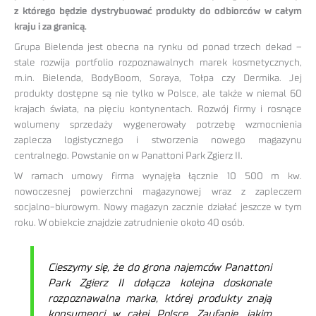
z którego będzie dystrybuować produkty do odbiorców w całym
kraju i za granicą.
Grupa Bielenda jest obecna na rynku od ponad trzech dekad –
stale rozwija portfolio rozpoznawalnych marek kosmetycznych,
m.in. Bielenda, BodyBoom, Soraya, Tołpa czy Dermika. Jej
produkty dostępne są nie tylko w Polsce, ale także w niemal 60
krajach świata, na pięciu kontynentach. Rozwój firmy i rosnące
wolumeny sprzedaży wygenerowały potrzebę wzmocnienia
zaplecza logistycznego i stworzenia nowego magazynu
centralnego. Powstanie on w Panattoni Park Zgierz II.
W ramach umowy firma wynajęła łącznie 10 500 m kw.
nowoczesnej powierzchni magazynowej wraz z zapleczem
socjalno-biurowym. Nowy magazyn zacznie działać jeszcze w tym
roku. W obiekcie znajdzie zatrudnienie około 40 osób.
Cieszymy się, że do grona najemców Panattoni
Park Zgierz II dołącza kolejna doskonale
rozpoznawalna marka, której produkty znają
konsumenci w całej Polsce. Zaufanie, jakim