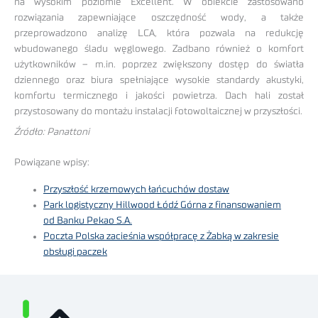
na wysokim poziomie Excellent. W obiekcie zastosowano
rozwiązania zapewniające oszczędność wody, a także
przeprowadzono analizę LCA, która pozwala na redukcję
wbudowanego śladu węglowego. Zadbano również o komfort
użytkowników – m.in. poprzez zwiększony dostęp do światła
dziennego oraz biura spełniające wysokie standardy akustyki,
komfortu termicznego i jakości powietrza. Dach hali został
przystosowany do montażu instalacji fotowoltaicznej w przyszłości.
Źródło: Panattoni
Powiązane wpisy:
Przyszłość krzemowych łańcuchów dostaw
Park logistyczny Hillwood Łódź Górna z finansowaniem
od Banku Pekao S.A.
Poczta Polska zacieśnia współpracę z Żabką w zakresie
obsługi paczek