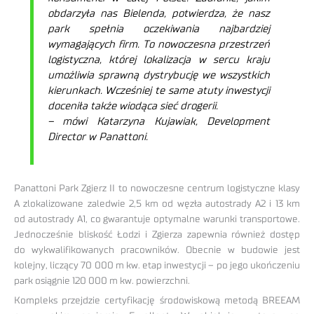
obdarzyła nas Bielenda, potwierdza, że nasz
park spełnia oczekiwania najbardziej
wymagających firm. To nowoczesna przestrzeń
logistyczna, której lokalizacja w sercu kraju
umożliwia sprawną dystrybucję we wszystkich
kierunkach. Wcześniej te same atuty inwestycji
doceniła także wiodąca sieć drogerii.
– mówi Katarzyna Kujawiak, Development
Director w Panattoni.
Panattoni Park Zgierz II to nowoczesne centrum logistyczne klasy
A zlokalizowane zaledwie 2,5 km od węzła autostrady A2 i 13 km
od autostrady A1, co gwarantuje optymalne warunki transportowe.
Jednocześnie bliskość Łodzi i Zgierza zapewnia również dostęp
do wykwalifikowanych pracowników. Obecnie w budowie jest
kolejny, liczący 70 000 m kw. etap inwestycji – po jego ukończeniu
park osiągnie 120 000 m kw. powierzchni.
Kompleks przejdzie certyfikację środowiskową metodą BREEAM