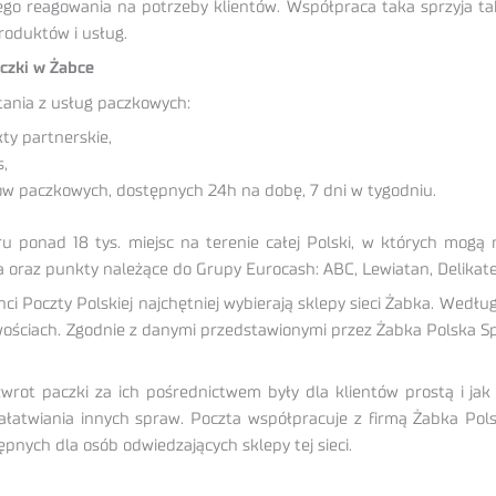
ego reagowania na potrzeby klientów. Współpraca taka sprzyja t
roduktów i usług.
aczki w Żabce
tania z usług paczkowych:
ty partnerskie,
,
w paczkowych, dostępnych 24h na dobę, 7 dni w tygodniu.
ponad 18 tys. miejsc na terenie całej Polski, w których mogą n
oraz punkty należące do Grupy Eurocash: ABC, Lewiatan, Delikates
i Poczty Polskiej najchętniej wybierają sklepy sieci Żabka. Według
ościach. Zgodnie z danymi przedstawionymi przez Żabka Polska Sp. 
zwrot paczki za ich pośrednictwem były dla klientów prostą i ja
załatwiania innych spraw. Poczta współpracuje z firmą Żabka Polsk
pnych dla osób odwiedzających sklepy tej sieci.