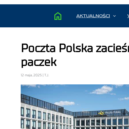
AKTUALNOŚCI
Poczta Polska zacieś
paczek
12 maja, 2025 | T.J.