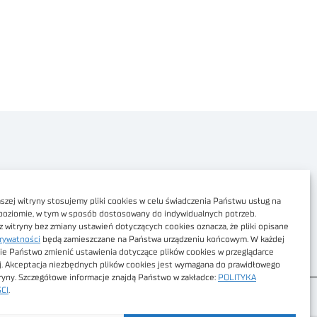
Polityka prywatności
Dostępność cyfrowa
zej witryny stosujemy pliki cookies w celu świadczenia Państwu usług na
poziomie, w tym w sposób dostosowany do indywidualnych potrzeb.
Regulamin Portalu
z witryny bez zmiany ustawień dotyczących cookies oznacza, że pliki opisane
rywatności
będą zamieszczane na Państwa urządzeniu końcowym. W każdej
Regulamin sklepu
ie Państwo zmienić ustawienia dotyczące plików cookies w przeglądarce
j. Akceptacja niezbędnych plików cookies jest wymagana do prawidłowego
tryny. Szczegółowe informacje znajdą Państwo w zakładce:
POLITYKA
CI
.