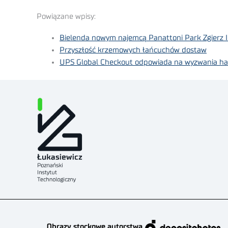
Powiązane wpisy:
Bielenda nowym najemcą Panattoni Park Zgierz I
Przyszłość krzemowych łańcuchów dostaw
UPS Global Checkout odpowiada na wyzwania ha
Obrazy stockowe autorstwa