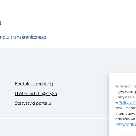
I
ndlu transgranicznego
Kontakt z redakcją
W ramach nas
najwyższym 
O Mediach Logistyka
Korzystanie 
w
Polityce P
Statystyki portalu
chwili możec
internetowe
działania wi
PRYWATNOŚ