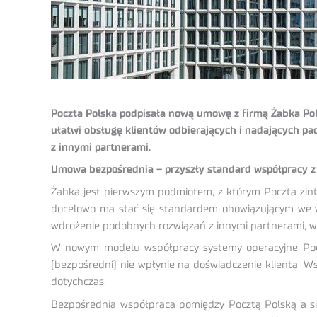
Poczta Polska podpisała nową umowę z firmą Żabka Polsk
ułatwi obsługę klientów odbierających i nadających pa
z innymi partnerami.
Umowa bezpośrednia – przyszły standard współpracy z
Żabka jest pierwszym podmiotem, z którym Poczta zint
docelowo ma stać się standardem obowiązującym we ws
wdrożenie podobnych rozwiązań z innymi partnerami, w 
W nowym modelu współpracy systemy operacyjne Poczt
(bezpośredni) nie wpłynie na doświadczenie klienta. 
dotychczas.
Bezpośrednia współpraca pomiędzy Pocztą Polską a sie