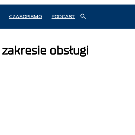
Search
CZASOPISMO
PODCAST
for:
Search Button
 zakresie obsługi