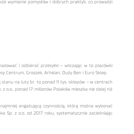
akże wymianie pomysłów i dobrych praktyk, co prowadzi
adawać i odbierać przesyłki – wliczając w to placówki
y Centrum, Groszek, Arhelan, Duży Ben i Euro Sklep.
 stanu na luty br. to ponad 11 tys. sklepów – w centrach
z o.o., ponad 17 milionów Polaków mieszka nie dalej niż
k najmniej angażującą czynnością, którą można wykonać
a Sp. z o.o. od 2017 roku, systematycznie zacieśniając