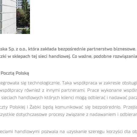
a Sp. z o.o., która zakłada bezpośrednie partnerstwo biznesowe. 
czki w sklepach tej sieci handlowej. Co ważne, podobne rozwiąza
 Pocztą Polską
egrowała się technologicznie. Taka współpraca w zakresie obsług
półpracy również z innymi partnerami. Prace wykonane wspólnie
sieciach handlowych których klienci mogą odbierać i nadawać pacz
y Polskiej i Żabki będą komunikować się bezpośrednio. Przejś
Wszystkie dotychczasowe procesy związane z nadawaniem i odbiera
ciami handlowymi pozwala na uzyskanie szeregu korzyści dla obu