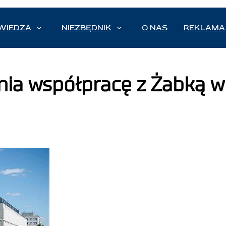
WIEDZA
NIEZBĘDNIK
O NAS
REKLAMA
nia współpracę z Żabką w