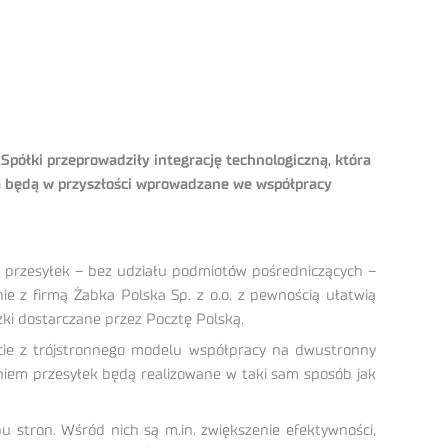
Spółki przeprowadziły integrację technologiczną, która
nia będą w przyszłości wprowadzane we współpracy
i przesyłek – bez udziału podmiotów pośredniczących –
 z firmą Żabka Polska Sp. z o.o. z pewnością ułatwią
ki dostarczane przez Pocztę Polską.
cie z trójstronnego modelu współpracy na dwustronny
niem przesyłek będą realizowane w taki sam sposób jak
 stron. Wśród nich są m.in. zwiększenie efektywności,