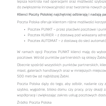
lepsza kontrola nad operacjami oraz możliwość szybsz
do zwiększenia innowacyjności oraz tworzenia nowych p
Klienci Poczty Polskiej najchętniej odbierają i nadają p
Poczta Polska oferuje klientom różne możliwości korzys
Pocztex PUNKT – przez placówki pocztowe i punk
Pocztex KURIER – z dostawą pod wskazany adres
Pocztex AUTOMAT – z dostawą do sieci automató
W ramach opcji Pocztex PUNKT klienci mają do wyboru 
pocztowe. Wśród punktów partnerskich są sklepy Żabka 
Obecnie spośród wszystkich punktów partnerskich, klienc
miast, galeriach handlowych oraz w mniejszych miejscow
500 metrów od najbliższej Żabki.
Poczta Polska dąży do tego, aby odbiór, nadanie czy 
szybko, wygodnie, blisko domu czy pracy, przy okazji 
współpracę i zwiększając zakres usług pocztowych dostę
Źródło: Poczta Polska