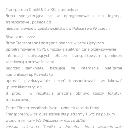
Transporeon GmbH & Co. KG , europejska
firma specjalizująca się w oprogramowaniu dla logistyki
transportowej, posiada od
niedawna swoje przedstawicielstwo w Polsce i we Włoszech.
Stworzone przez
firmę Transporeon i dostępne obecnie w ośmiu językach
oprogramowanie TISYS umożliwia elektroniczne przekazywanie
informacji dotyczących zleceń transportowych pomiędzy
załadowcą a przewoźnikami
poprzez zamkniętą, bazującą na internecie platformę
komunikacyjną. Pozwala to
uprościć przekazywanie zleceń transportowych, zredukować
„puste kilometry” do
9 proc. i w rezultacie znaczne obniżyć koszty logistyki
transportowej.
Peter Förster, współzałożyciel i członek zarządu firmy
Transporeon, widzi dużą szansę dla platformy TISYS
na polskim i
włoskim rynku: –
We Włoszech w marcu 2006
została zniesiona `Tariffa a forcella`, która gwarantowała