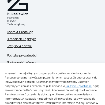
Kontakt z redakcją
O Mediach Logistyka
Statystyki portalu
Polityka prywatności
Dostępność cyfrowa
Regulamin Portalu
W ramach naszej witryny stosujemy pliki cookies w celu świadczenia
Regulamin sklepu
Państwu usług na najwyższym poziomie, w tym w sposób dostosowany do
indywidualnych potrzeb. Korzystanie z witryny bez zmiany ustawień
dotyczących cookies oznacza, że pliki opisane w
Polityce Prywatności
będą
zamieszczane na Państwa urządzeniu końcowym. W każdej chwili możecie
Państwo zmienić ustawienia dotyczące plików cookies w przeglądarce
internetowej. Akceptacja niezbędnych plików cookies jest wymagana do
Obrazy stockowe
prawidłowego działania witryny. Szczegółowe informacje znajdą Państwo w