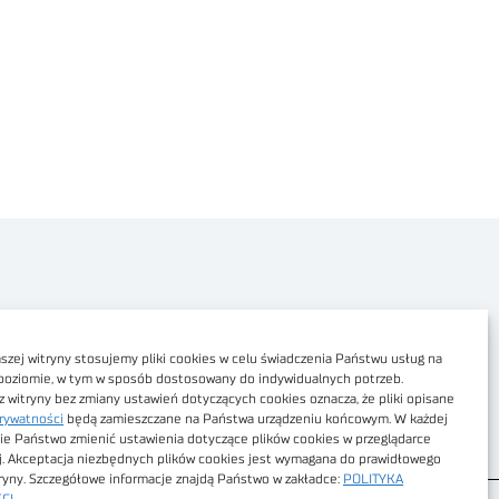
Polityka prywatności
Dostępność cyfrowa
zej witryny stosujemy pliki cookies w celu świadczenia Państwu usług na
poziomie, w tym w sposób dostosowany do indywidualnych potrzeb.
Regulamin Portalu
z witryny bez zmiany ustawień dotyczących cookies oznacza, że pliki opisane
rywatności
będą zamieszczane na Państwa urządzeniu końcowym. W każdej
Regulamin sklepu
ie Państwo zmienić ustawienia dotyczące plików cookies w przeglądarce
j. Akceptacja niezbędnych plików cookies jest wymagana do prawidłowego
tryny. Szczegółowe informacje znajdą Państwo w zakładce:
POLITYKA