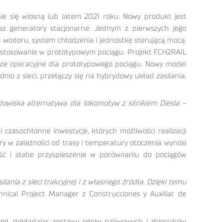
e się wiosną lub latem 2021 roku. Nowy produkt jest
raz generatory stacjonarne. Jednym z pierwszych jego
wodoru, system chłodzenia i jednostkę sterującą mocą.
astosowanie w prototypowym pociągu. Projekt FCH2RAIL
usze operacyjne dla prototypowego pociągu. Nowy model
dnio z sieci, przełączy się na hybrydowy układ zasilania,
owiska alternatywa dla lokomotyw z silnikiem Diesla
–
 czasochłonne inwestycje, których możliwości realizacji
ry w zależności od trasy i temperatury otoczenia wynosi
ść i słabe przyspieszenie w porównaniu do pociągów
ania z sieci trakcyjnej i z własnego źródła. Dzięki temu
nical Project Manager z Construcciones y Auxiliar de
ęg, dokładając zestawy ogniw paliwowych i zbiorników