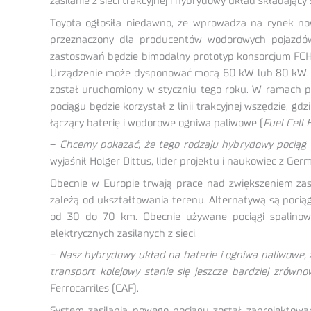
zasilanie z sieci trakcyjnej i hybrydowy układ składający
Toyota ogłosiła niedawno, że wprowadza na rynek no
przeznaczony dla producentów wodorowych pojazdów i 
zastosowań będzie bimodalny prototyp konsorcjum FCH2
Urządzenie może dysponować mocą 60 kW lub 80 kW. Na
został uruchomiony w styczniu tego roku. W ramach pi
pociągu będzie korzystał z linii trakcyjnej wszędzie, gd
łączący baterię i wodorowe ogniwa paliwowe (
Fuel Cell
–
Chcemy pokazać, że tego rodzaju hybrydowy pociąg dz
wyjaśnił Holger Dittus, lider projektu i naukowiec z Ge
Obecnie w Europie trwają prace nad zwiększeniem zasięg
zależą od ukształtowania terenu. Alternatywą są pociąg
od 30 do 70 km. Obecnie używane pociągi spalinowe
elektrycznych zasilanych z sieci.
–
Nasz hybrydowy układ na baterie i ogniwa paliwowe, zd
transport kolejowy stanie się jeszcze bardziej zrówn
Ferrocarriles (CAF).
System zasilania nowego pociągu został zaprojektowa