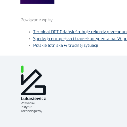
Powiązane wpisy:
Terminal DCT Gdańsk śrubuje rekordy przeładu
Spedycja europejska i trans-kontynentalna. W p
Polskie lotniska w trudnej sytuacji