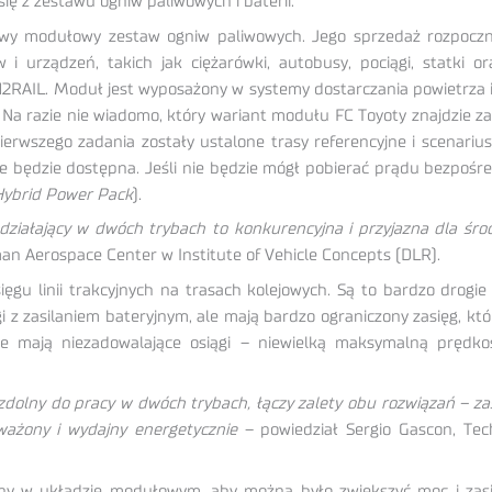
 się z zestawu ogniw paliwowych i baterii.
wy modułowy zestaw ogniw paliwowych. Jego sprzedaż rozpoczni
urządzeń, takich jak ciężarówki, autobusy, pociągi, statki o
RAIL. Moduł jest wyposażony w systemy dostarczania powietrza i 
 razie nie wiadomo, który wariant modułu FC Toyoty znajdzie z
erwszego zadania zostały ustalone trasy referencyjne i scenari
zie będzie dostępna. Jeśli nie będzie mógł pobierać prądu bezpośre
 Hybrid Power Pack
).
iałający w dwóch trybach to konkurencyjna i przyjazna dla środ
rman Aerospace Center w Institute of Vehicle Concepts (DLR).
u linii trakcyjnych na trasach kolejowych. Są to bardzo drogie i
i z zasilaniem bateryjnym, ale mają bardzo ograniczony zasięg, któ
 mają niezadowalające osiągi – niewielką maksymalną prędko
olny do pracy w dwóch trybach, łączy zalety obu rozwiązań – zasil
oważony i wydajny energetycznie
– powiedział Sergio Gascon, Tech
ny w układzie modułowym, aby można było zwiększyć moc i zasi