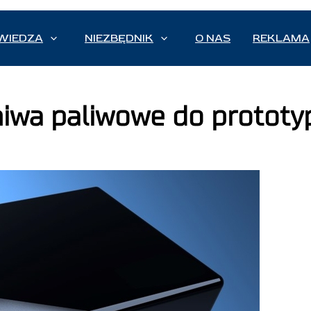
WIEDZA
NIEZBĘDNIK
O NAS
REKLAMA
niwa paliwowe do protot