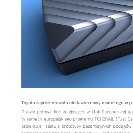
Toyota zaprezentowała niedawno nowy moduł ogniw pal
Prawie połowa linii kolejowych w Unii Europejskiej j
W ramach europejskiego programu FCH2RAIL (Fuel Cell H
projektuje i testuje prototypy bezemisyjnych pociągów