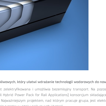
iwowych, który ułatwi wdrażanie technologii wodorowych do nowy
est zelektryfikowana i umożliwia bezemisyjny transport. Na pozos
ybrid Power Pack for Rail Applications) konsorcjum składające się
. Najważniejszym projektem, nad którym pracuje grupa, jest elek