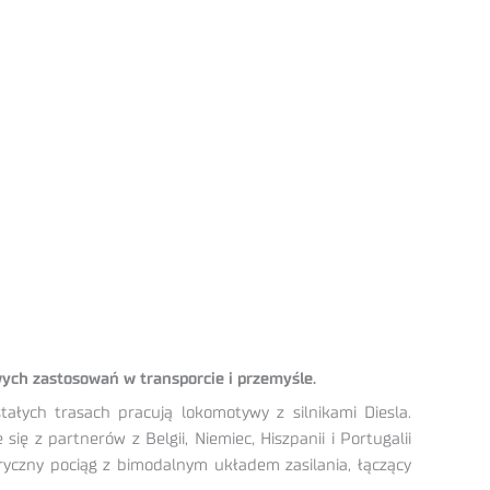
ch zastosowań w transporcie i przemyśle.
tałych trasach pracują lokomotywy z silnikami Diesla.
 z partnerów z Belgii, Niemiec, Hiszpanii i Portugalii
tryczny pociąg z bimodalnym układem zasilania, łączący