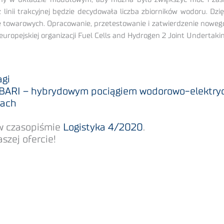
 linii trakcyjnej będzie decydowała liczba zbiorników wodoru. D
że towarowych. Opracowanie, przetestowanie i zatwierdzenie noweg
europejskiej organizacji Fuel Cells and Hydrogen 2 Joint Undertaki
agi
YBARI – hybrydowym pociągiem wodorowo-elektr
rach
 w czasopiśmie
Logistyka 4/2020
.
zej ofercie!