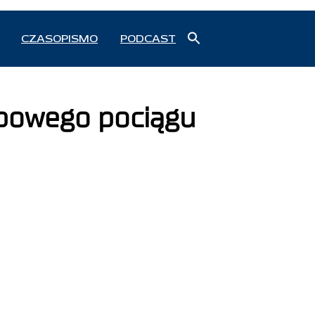
Search
CZASOPISMO
PODCAST
for:
Search Button
ypowego pociągu