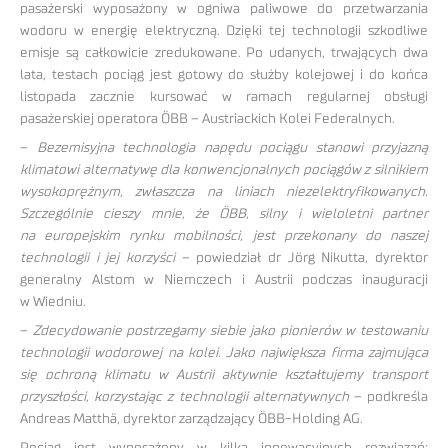
pasażerski wyposażony w ogniwa paliwowe do przetwarzania
wodoru w energię elektryczną. Dzięki tej technologii szkodliwe
emisje są całkowicie zredukowane. Po udanych, trwających dwa
lata, testach pociąg jest gotowy do służby kolejowej i do końca
listopada zacznie kursować w ramach regularnej obsługi
pasażerskiej operatora ÖBB – Austriackich Kolei Federalnych.
–
Bezemisyjna technologia napędu pociągu stanowi przyjazną
klimatowi alternatywę dla konwencjonalnych pociągów z silnikiem
wysokoprężnym, zwłaszcza na liniach niezelektryfikowanych.
Szczególnie cieszy mnie, że ÖBB, silny i wieloletni partner
na europejskim rynku mobilności, jest przekonany do naszej
technologii i jej korzyści
– powiedział dr Jörg Nikutta, dyrektor
generalny Alstom w Niemczech i Austrii podczas inauguracji
w Wiedniu.
–
Zdecydowanie postrzegamy siebie jako pionierów w testowaniu
technologii wodorowej na kolei. Jako największa firma zajmująca
się ochroną klimatu w Austrii aktywnie kształtujemy transport
przyszłości, korzystając z technologii alternatywnych
– podkreśla
Andreas Matthä, dyrektor zarządzający ÖBB-Holding AG.
Pociąg jest wyposażony w kilka innowacyjnych rozwiązań: