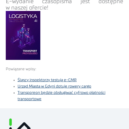
E-wydanie czasopisma jest dostępne
w naszej ofercie!
Powiązane wpisy:
Śląscy inspektorzy testują e-CMR
Urząd Miasta w Gdyni dotuje rowery cargo
Transporeon będzie obsługiwać cyfrowo płatności
transportowe