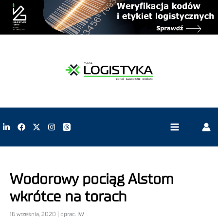
Wodorowy pociąg Alstom
wkrótce na torach
16 września, 2020 | oprac. IW