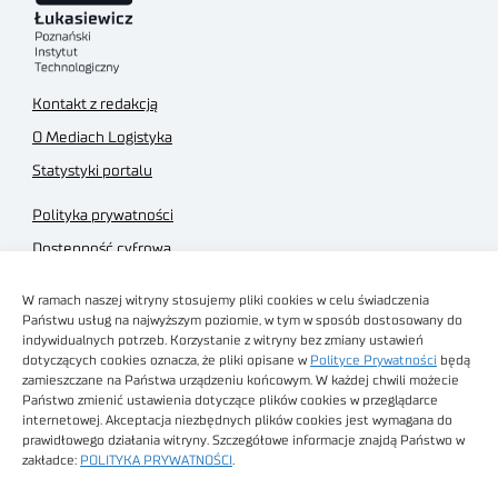
Kontakt z redakcją
O Mediach Logistyka
Statystyki portalu
Polityka prywatności
Dostępność cyfrowa
Regulamin Portalu
W ramach naszej witryny stosujemy pliki cookies w celu świadczenia
Regulamin sklepu
Państwu usług na najwyższym poziomie, w tym w sposób dostosowany do
indywidualnych potrzeb. Korzystanie z witryny bez zmiany ustawień
dotyczących cookies oznacza, że pliki opisane w
Polityce Prywatności
będą
zamieszczane na Państwa urządzeniu końcowym. W każdej chwili możecie
Państwo zmienić ustawienia dotyczące plików cookies w przeglądarce
internetowej. Akceptacja niezbędnych plików cookies jest wymagana do
Obrazy stockowe
prawidłowego działania witryny. Szczegółowe informacje znajdą Państwo w
autorstwa
zakładce:
POLITYKA PRYWATNOŚCI
.