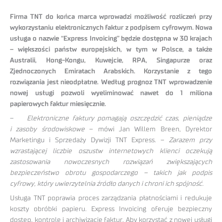
Firma TNT do końca marca wprowadzi możliwość rozliczeń przy
wykorzystaniu elektronicznych faktur z podpisem cyfrowym. Nowa
usługa o nazwie “Express Invoicing” będzie dostępna w 30 krajach
– większości państw europejskich, w tym w Polsce, a także
Australii, Hong-Kongu, Kuwejcie, RPA, Singapurze oraz
Zjednoczonych Emiratach Arabskich. Korzystanie z tego
rozwiązania jest nieodpłatne. Według prognoz TNT wprowadzenie
nowej usługi pozwoli wyeliminować nawet do 1 miliona
papierowych faktur miesięcznie.
–
Elektroniczne faktury pomagają oszczędzić czas, pieniądze
i zasoby środowiskowe
– mówi Jan Willem Breen, Dyrektor
Marketingu i Sprzedaży Dywizji TNT Express. –
Zarazem przy
wzrastającej liczbie oszustw internetowych klienci oczekują
zastosowania nowoczesnych rozwiązań zwiększających
bezpieczeństwo obrotu gospodarczego – takich jak podpis
cyfrowy, który uwierzytelnia źródło danych i chroni ich spójność.
Usługa TNT poprawia proces zarządzania płatnościami i redukuje
koszty obróbki papieru. Express Invoicing oferuje bezpieczny
dostęp, kontrolę i archiwizację faktur. Aby korzystać z nowej usługi