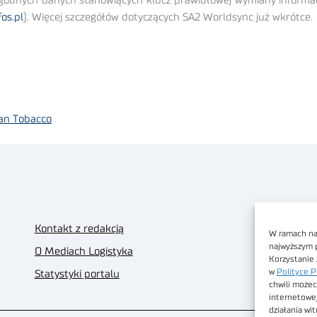
ygodnych danych stanowiących klucz prawidłowej wymiany informac
os.pl
). Więcej szczegółów dotyczących SA2 Worldsync już wkrótce.
an Tobacco
Kontakt z redakcją
W ramach nas
najwyższym 
O Mediach Logistyka
Korzystanie 
w
Polityce P
Statystyki portalu
chwili możec
internetowe
działania wi