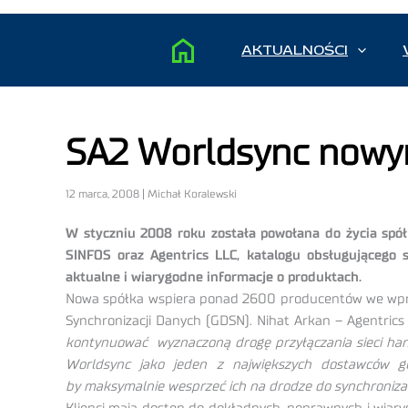
AKTUALNOŚCI
SA2 Worldsync nowym
12 marca, 2008 | Michał Koralewski
W styczniu 2008 roku została powołana do życia spó
SINFOS oraz Agentrics LLC, katalogu obsługującego 
aktualne i wiarygodne informacje o produktach.
Nowa spółka wspiera ponad 2600 producentów we wprow
Synchronizacji Danych (GDSN). Nihat Arkan – Agentri
kontynuować wyznaczoną drogę przyłączania sieci hand
Worldsync jako jeden z największych dostawców glo
by maksymalnie wesprzeć ich na drodze do synchronizac