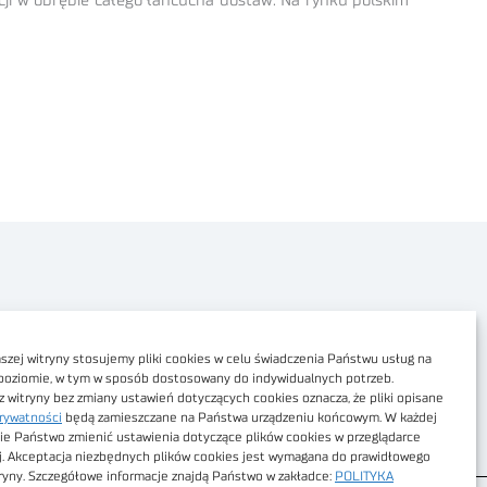
ji w obrębie całego łańcucha dostaw. Na rynku polskim
Polityka prywatności
Dostępność cyfrowa
zej witryny stosujemy pliki cookies w celu świadczenia Państwu usług na
poziomie, w tym w sposób dostosowany do indywidualnych potrzeb.
Regulamin Portalu
z witryny bez zmiany ustawień dotyczących cookies oznacza, że pliki opisane
rywatności
będą zamieszczane na Państwa urządzeniu końcowym. W każdej
Regulamin sklepu
ie Państwo zmienić ustawienia dotyczące plików cookies w przeglądarce
j. Akceptacja niezbędnych plików cookies jest wymagana do prawidłowego
tryny. Szczegółowe informacje znajdą Państwo w zakładce:
POLITYKA