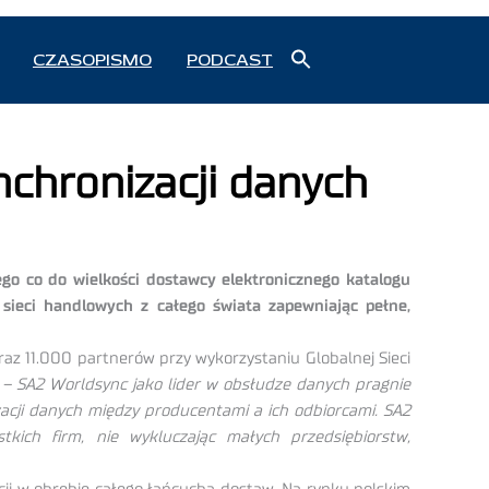
Search
CZASOPISMO
PODCAST
for:
Search Button
chronizacji danych
o co do wielkości dostawcy elektronicznego katalogu
sieci handlowych z całego świata zapewniając pełne,
 11.000 partnerów przy wykorzystaniu Globalnej Sieci
e
– SA2 Worldsync jako lider w obsłudze danych pragnie
acji danych między producentami a ich odbiorcami. SA2
kich firm, nie wykluczając małych przedsiębiorstw,