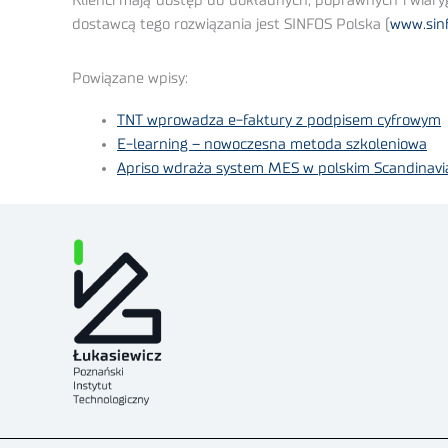
Klienci mają dostęp do dokładnych, poprawnych i wiar
dostawcą tego rozwiązania jest SINFOS Polska (
www.sinf
Powiązane wpisy:
TNT wprowadza e-faktury z podpisem cyfrowym
E-learning – nowoczesna metoda szkoleniowa
Apriso wdraża system MES w polskim Scandinavi