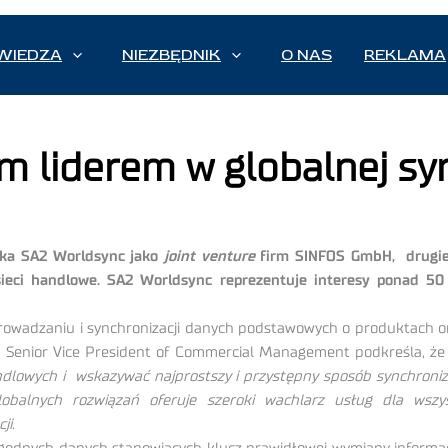
WIEDZA
NIEZBĘDNIK
O NAS
REKLAMA
 liderem w globalnej syn
łka SA2 Worldsync jako
joint venture
firm SINFOS GmbH, drugieg
sieci handlowe. SA2 Worldsync reprezentuje interesy ponad 50 
adzaniu i synchronizacji danych podstawowych o produktach oraz
cs Senior Vice President of Commercial Management podkreśla, ż
lowych i wskazywać najprostszy i przystępny sposób synchroniz
balnych rozwiązań oferuje szeroki wachlarz usług dla wszyst
ji
.