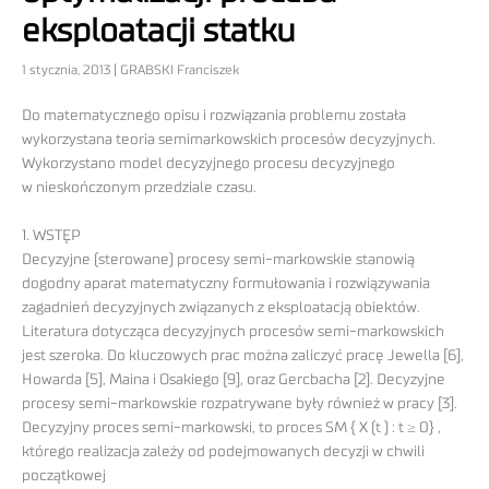
eksploatacji statku
1 stycznia, 2013 | GRABSKI Franciszek
Do matematycznego opisu i rozwiązania problemu została
wykorzystana teoria semimarkowskich procesów decyzyjnych.
Wykorzystano model decyzyjnego procesu decyzyjnego
w nieskończonym przedziale czasu.
1. WSTĘP
Decyzyjne (sterowane) procesy semi-markowskie stanowią
dogodny aparat matematyczny formułowania i rozwiązywania
zagadnień decyzyjnych związanych z eksploatacją obiektów.
Literatura dotycząca decyzyjnych procesów semi-markowskich
jest szeroka. Do kluczowych prac można zaliczyć pracę Jewella [6],
Howarda [5], Maina i Osakiego [9], oraz Gercbacha [2]. Decyzyjne
procesy semi-markowskie rozpatrywane były również w pracy [3].
Decyzyjny proces semi-markowski, to proces SM { X (t ) : t ≥ 0} ,
którego realizacja zależy od podejmowanych decyzji w chwili
początkowej