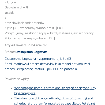
τ 1 ,…,τ n ,… .
Decyzję w chwili
τn, gdy
τ
oraz chwilach zmian stanów
X (τ n ) = i , oznaczamy symbolem d i (τ n ) .
Przyjmujemy, że zbiór decyzji w każdym stanie i jest skończony.
Zbiór ten oznaczmy symbolem Di . (…)
Artykuł zawiera 12934 znaków.
Źródło:
Czasopismo Logistyka
Czasopismo Logistyka – zaprenumeruj już dziś!
Semi-markowski proces decyzyjny jako model optymalizacji
procesu eksploatacji statku – plik PDF do pobrania
Powiązane wpisy:
Wspomagana komputerowo analiza drgań obciążonej liny
hipersprężystej
The structure of the genetic algorithm of lot-sizing and
scheduling problem formulated as capacitated lot sizing