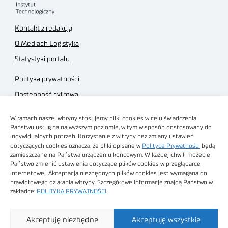
Kontakt z redakcją
O Mediach Logistyka
Statystyki portalu
Polityka prywatności
Dostępność cyfrowa
Regulamin Portalu
W ramach naszej witryny stosujemy pliki cookies w celu świadczenia
Regulamin sklepu
Państwu usług na najwyższym poziomie, w tym w sposób dostosowany do
indywidualnych potrzeb. Korzystanie z witryny bez zmiany ustawień
dotyczących cookies oznacza, że pliki opisane w
Polityce Prywatności
będą
zamieszczane na Państwa urządzeniu końcowym. W każdej chwili możecie
Państwo zmienić ustawienia dotyczące plików cookies w przeglądarce
internetowej. Akceptacja niezbędnych plików cookies jest wymagana do
Obrazy stockowe
prawidłowego działania witryny. Szczegółowe informacje znajdą Państwo w
autorstwa
zakładce:
POLITYKA PRYWATNOŚCI
.
Sieć Badawcza Łukasiewicz - Poznański Instytut
Akceptuję niezbędne
Akceptuję wszystkie
Technologiczny