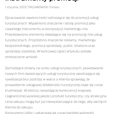
1 stycznia, 2013 | TROJANOWSKI Tomasz
Opracowanie zawiera treści odnoszące się do promocji usług
turystycznych. Wyjaśniono znaczenie i istotę promocji jako
czwartego instrumentu w kompozycji marketingu mix.
Przedstawiono elementy składające się na promocję mix usług
turystycznych. Przybliżono znaczenie reklamy, marketingu
bezpośredniego, promocji sprzedaży, public relations oraz
sprzedaży osobistej. W końcowej części artykułu zostały
zmieszczone wnioski.
Zachodzące zmiany na rynku usług turystycznych, powstawanie
nowych firm świadczących usługi turystyczne zaostrzająca się
rywalizacja biur podróży w walce o klienta sprawiają, że
prowadzenie usługowej działalności turystycznej staje się coraz
trudniejsze. W obliczu narastającej konkurencji krajowej
i zagranicznej wysokiej jakości produkt turystyczny, czy atrakcyjna
cena zakupu mogą być już niewystarczające do tego, aby zachęcić
klienta do zakupu.
Konsumenci dóbr i usług stają się coraz bardziej wybredni