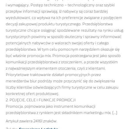
i wymagający. Postęp techniczno – technologiczny oraz szybki
przepływ informacji sprawiają, iż nabywcy są coraz bardziej
wyedukowani, co wpływa na ich preferencje związane z podjęciem
decyzji zakupowej produktu turystycznego. Przedsiębiorstwa
turystyczne chcące osiągnąć spodziewane rezultaty na rynku usług
turystycznych powinny w sposób skuteczny i sprawny informować
potencjalnych nabywców o walorach swojej oferty i całego
przedsiębiorstwa. W tym celu pomocnym narzędziem okazuje się
być właśnie promocja mix. Promocja postrzegana jest jako sposób
komunikacji przedsiębiorstwa z otoczeniem, a przede wszystkim
z najważniejszym elementem otoczenia, czyli z klientami.
Priorytetowe traktowanie działań promocyjnych przez
menedżerów biur podróży może przyczynić się do zwiększenia
liczby klientów odwiedzających firmy turystyczne w celu zakupu
konkretnej ofert produktowej.
2. POJĘCIE, CELE I FUNKCJE PROMOCJI
Promocja, pojmowana jako instrument komunikacji
przedsiębiorstwa z rynkiem jest składnikiem marketingu mix. (…)
Artykuł zawiera 24161 znaków.