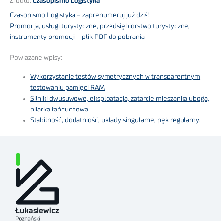
Źródło:
Czasopismo Logistyka
Czasopismo Logistyka – zaprenumeruj już dziś!
Promocja, usługi turystyczne, przedsiębiorstwo turystyczne,
instrumenty promocji – plik PDF do pobrania
Powiązane wpisy:
Wykorzystanie testów symetrycznych w transparentnym
testowaniu pamięci RAM
Silniki dwusuwowe, eksploatacja, zatarcie mieszanka uboga,
pilarka łańcuchowa
Stabilność, dodatniość, układy singularne, pęk regularny.