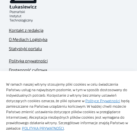
Kontakt z redakcją
O Mediach Logistyka
Statystyki portalu
Polityka prywatności
Dostępność cyfrowa
Regulamin Portalu
W ramach naszej witryny stosujemy pliki cookies w celu świadczenia
Regulamin sklepu
Państwu usług na najwyższym poziomie, w tym w sposób dostosowany do
indywidualnych potrzeb. Korzystanie z witryny bez zmiany ustawień
dotyczących cookies oznacza, że pliki opisane w
Polityce Prywatności
będą
zamieszczane na Państwa urządzeniu końcowym. W każdej chwili możecie
Państwo zmienić ustawienia dotyczące plików cookies w przeglądarce
internetowej. Akceptacja niezbędnych plików cookies jest wymagana do
Obrazy stockowe
prawidłowego działania witryny. Szczegółowe informacje znajdą Państwo w
autorstwa
zakładce:
POLITYKA PRYWATNOŚCI
.