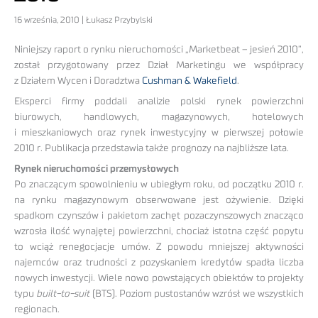
16 września, 2010 | Łukasz Przybylski
Niniejszy raport o rynku nieruchomości „Marketbeat – jesień 2010”,
został przygotowany przez Dział Marketingu we współpracy
z Działem Wycen i Doradztwa
Cushman & Wakefield
.
Eksperci firmy poddali analizie polski rynek powierzchni
biurowych, handlowych, magazynowych, hotelowych
i mieszkaniowych oraz rynek inwestycyjny w pierwszej połowie
2010 r. Publikacja przedstawia także prognozy na najbliższe lata.
Rynek nieruchomości przemysłowych
Po znaczącym spowolnieniu w ubiegłym roku, od początku 2010 r.
na rynku magazynowym obserwowane jest ożywienie. Dzięki
spadkom czynszów i pakietom zachęt pozaczynszowych znacząco
wzrosła ilość wynajętej powierzchni, chociaż istotna część popytu
to wciąż renegocjacje umów. Z powodu mniejszej aktywności
najemców oraz trudności z pozyskaniem kredytów spadła liczba
nowych inwestycji. Wiele nowo powstających obiektów to projekty
typu
built-to-suit
(BTS). Poziom pustostanów wzrósł we wszystkich
regionach.