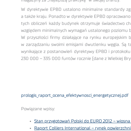
magazyny za „najlepszą praktykę” w swojej branży.
W dyrektywie EPBD ustalono minimalne standardy zgod
a także kraju. Ponadto w dyrektywie EPBD opracowano 
tych obliczeń każdy budynek otrzymuje świadectwo cha
względem minimalnych wymagań ustalonego poziomu 
W przyszłości firmy działające na rynku europejskim
w zarządzaniu swoimi emisjami dwutlenku węgla. Są t
wynikające z postanowień dyrektywy EPBD i protokołu 
230 000 – 335 000 funtów rocznie (dane z Wielkiej Bryt
prologis_raport_ocena_efektywnosci_energetycznej.pdf
Powiązane wpisy:
Stan przygotowań Polski do EURO 2012 – wiosna
Raport Colliers International – rynek powierzch