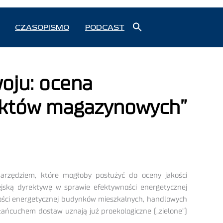
Search
CZASOPISMO
PODCAST
for:
Search Button
oju: ocena
iektów magazynowych”
arzędziem, które mogłoby posłużyć do oceny jakości
ską dyrektywę w sprawie efektywności energetycznej
ości energetycznej budynków mieszkalnych, handlowych
a łańcuchem dostaw uznają już proekologiczne („zielone”)