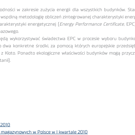
ności w zakresie zużycia energii dla wszystkich budynków. Stan
wspólną metodologię obliczeń zintegrowanej charakterystyki energ
rakterystyki energetycznej (
Energy Performance Certificate
, EPC
bazowego.
 będą wykorzystywać świadectwa EPC w procesie wyboru budynków
o dwa konkretne środki, za pomocą których europejskie przedsi
z Kioto. Ponadto ekologiczne właściwości budynków mogą przycz
anii).
 2010
ni magazynowych w Polsce w I kwartale 2010