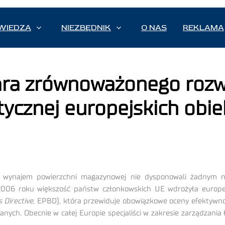
WIEDZA
NIEZBĘDNIK
O NAS
REKLAMA
ara zrównoważonego rozw
tycznej europejskich ob
b wynajem powierzchni magazynowej nie dysponowali żadnym n
06 roku większość państw członkowskich UE wdrożyła europej
 Directive
, EPBD), która przewiduje obowiązkowe oceny efektywn
ianych. Obecnie w całej Europie specjaliści w zakresie zarządzani