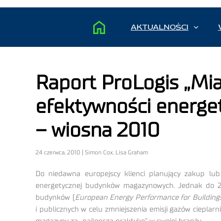
AKTUALNOŚCI
Raport ProLogis „Mi
efektywności energe
– wiosna 2010
24 czerwca, 2010 | Simon Cox, Lisa Graham
Do niedawna europejscy klienci planujący zakup lu
energetycznej budynków magazynowych. Jednak do 20
budynków (
European Energy Performance for Buildings
i publicznych w celu zmniejszenia emisji gazów cieplarn