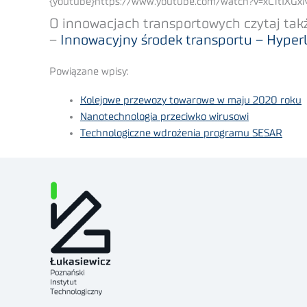
{youtube}https://www.youtube.com/watch?v=xC1tIXGx
O innowacjach transportowych czytaj tak
–
Innowacyjny środek transportu – Hype
Powiązane wpisy:
Kolejowe przewozy towarowe w maju 2020 roku
Nanotechnologia przeciwko wirusowi
Technologiczne wdrożenia programu SESAR