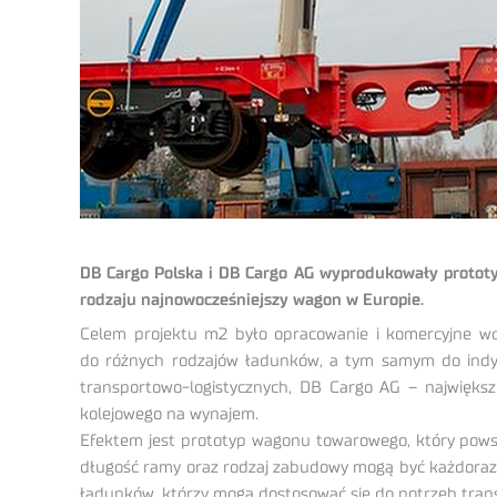
DB Cargo Polska i DB Cargo AG wyprodukowały protot
rodzaju najnowocześniejszy wagon w Europie.
Celem projektu m2 było opracowanie i komercyjne wd
do różnych rodzajów ładunków, a tym samym do indyw
transportowo-logistycznych, DB Cargo AG – największ
kolejowego na wynajem.
Efektem jest prototyp wagonu towarowego, który pows
długość ramy oraz rodzaj zabudowy mogą być każdorazo
ładunków, którzy mogą dostosować się do potrzeb trans