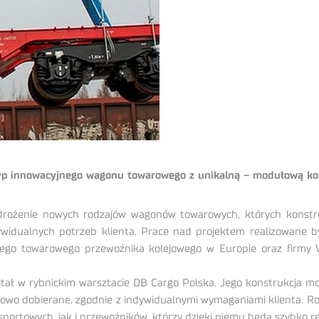
yp innowacyjnego wagonu towarowego z unikalną – modułową ko
rożenie nowych rodzajów wagonów towarowych, których konstruk
idualnych potrzeb klienta. Prace nad projektem realizowane 
ego towarowego przewoźnika kolejowego w Europie oraz firmy V
tał w rybnickim warsztacie DB Cargo Polska. Jego konstrukcja
wo dobierane, zgodnie z indywidualnymi wymaganiami klienta. R
portowych, jak i przewoźników, którzy dzięki niemu będą szybko r