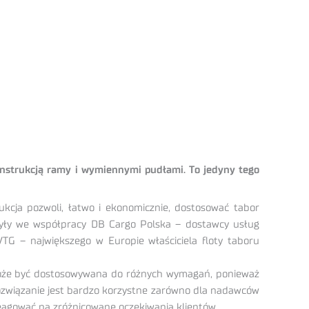
nstrukcją ramy i wymiennymi pudłami. To jedyny tego
cja pozwoli, łatwo i ekonomicznie, dostosować tabor
były we współpracy DB Cargo Polska – dostawcy usług
TG – największego w Europie właściciela floty taboru
 może być dostosowywana do różnych wymagań, ponieważ
ozwiązanie jest bardzo korzystne zarówno dla nadawców
eagować na zróżnicowane oczekiwania klientów.