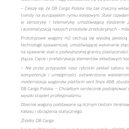
–
Cieszę się, że DB Cargo Polska ma tak znaczny wkład
trendy na europejskim rynku kolejowym. Stale rozwij
w sensorykę i telematykę umożliwiającą śledzenie 
i automatyzacją naszych procesów produkcyjnych
– mów
Prototypowe wagony m2 cechują się wysoką jakością 
technologii spawalniczej, umożliwiającej wykonanie z
na spawanie stali o podwyższonej granicy plastycznoś
złącza. Cięcie i prefabrykacja elementów składowych ko
–
Nie przez przypadek nasz rybnicki zakład taboru 
kompetencje i umiejętności, potwierdzone wieloletn
modernizacja wagonów platform serii Snps 468, zbudowa
DB Cargo Polska. –
Chciałbym serdecznie podziękować ws
wysoki stopień profesjonalizmu.
Obecnie wagony poddawane są licznym testom terenowy
hałasu i obciążenia statycznego.
Źródło: DB Cargo