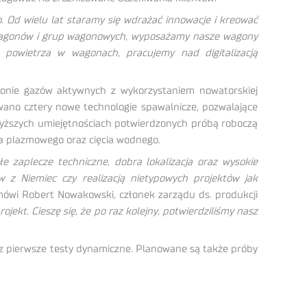
. Od wielu lat staramy się wdrażać innowacje i kreować
h wagonów i grup wagonowych, wyposażamy nasze wagony
 powietrza w wagonach, pracujemy nad digitalizacją
łonie gazów aktywnych z wykorzystaniem nowatorskiej
wano cztery nowe technologie spawalnicze, pozwalające
wyższych umiejętnościach potwierdzonych próbą roboczą
ia plazmowego oraz cięcia wodnego.
zaplecze techniczne, dobra lokalizacja oraz wysokie
 z Niemiec czy realizacją nietypowych projektów jak
ówi Robert Nowakowski, członek zarządu ds. produkcji
kt. Cieszę się, że po raz kolejny, potwierdziliśmy nasz
 pierwsze testy dynamiczne. Planowane są także próby