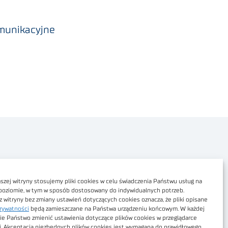
omunikacyjne
Polityka prywatności
Dostępność cyfrowa
zej witryny stosujemy pliki cookies w celu świadczenia Państwu usług na
poziomie, w tym w sposób dostosowany do indywidualnych potrzeb.
Regulamin Portalu
z witryny bez zmiany ustawień dotyczących cookies oznacza, że pliki opisane
rywatności
będą zamieszczane na Państwa urządzeniu końcowym. W każdej
Regulamin sklepu
ie Państwo zmienić ustawienia dotyczące plików cookies w przeglądarce
j. Akceptacja niezbędnych plików cookies jest wymagana do prawidłowego