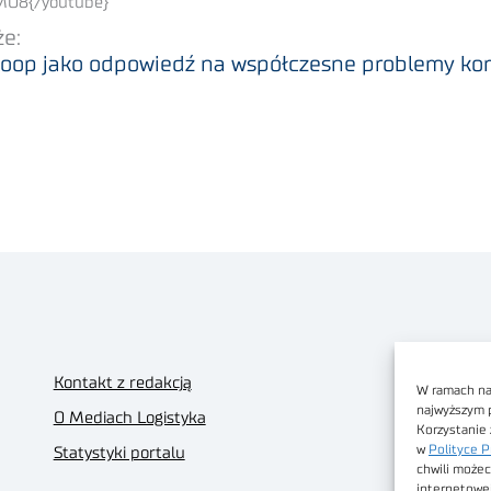
MO8{/youtube}
że:
rloop jako odpowiedź na współczesne problemy k
Kontakt z redakcją
W ramach nas
najwyższym 
O Mediach Logistyka
Korzystanie 
w
Polityce P
Statystyki portalu
chwili możec
internetowe