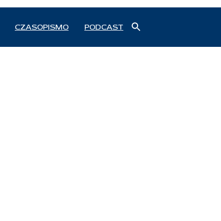
Search
CZASOPISMO
PODCAST
for:
Search Button