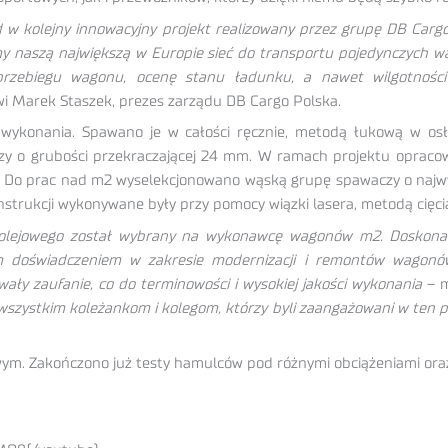
 w kolejny innowacyjny projekt realizowany przez grupę DB Cargo
amy naszą największą w Europie sieć do transportu pojedynczyc
przebiegu wagonu, ocenę stanu ładunku, a nawet wilgotności
i Marek Staszek, prezes zarządu DB Cargo Polska.
wykonania. Spawano je w całości ręcznie, metodą łukową w os
łączy o grubości przekraczającej 24 mm. W ramach projektu opraco
ci. Do prac nad m2 wyselekcjonowano wąską grupę spawaczy o naj
nstrukcji wykonywane były przy pomocy wiązki lasera, metodą cięc
kolejowego został wybrany na wykonawcę wagonów m2. Doskonałe 
im doświadczeniem w zakresie modernizacji i remontów wagonów
ły zaufanie, co do terminowości i wysokiej jakości wykonania
– m
zystkim koleżankom i kolegom, którzy byli zaangażowani w ten proje
m. Zakończono już testy hamulców pod różnymi obciążeniami oraz