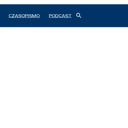
Search
CZASOPISMO
PODCAST
for:
Search Button