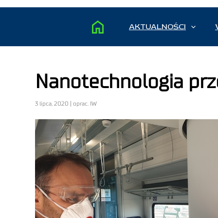
AKTUALNOŚCI
Nanotechnologia prz
3 lipca, 2020 | oprac. IW