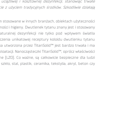
uciążliwej i kosztownej dezynfekcji, stanowiąc trwałe
e z użyciem tradycyjnych środków. Szkodliwie działają
m stosowane w innych branżach, obiektach użyteczności
ości i higieny. Dwutlenek tytanu znany jest i stosowany
naturalnej dezynfekcji nie tylko pod wpływem światła
ączenia unikatowej receptury koloidu dwutlenku tytanu
ka utworzona przez TitanSolid™ jest bardzo trwała i ma
oatacji. Nanocząsteczki TitanSolid™, oprócz właściwości
zne (LZO). Co ważne, są całkowicie bezpieczne dla ludzi
ło, stal, plastik, ceramika, tekstylia, akryl, beton czy