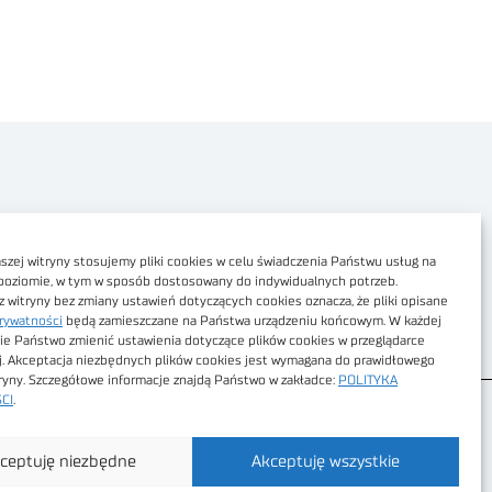
Polityka prywatności
Dostępność cyfrowa
zej witryny stosujemy pliki cookies w celu świadczenia Państwu usług na
poziomie, w tym w sposób dostosowany do indywidualnych potrzeb.
Regulamin Portalu
z witryny bez zmiany ustawień dotyczących cookies oznacza, że pliki opisane
rywatności
będą zamieszczane na Państwa urządzeniu końcowym. W każdej
Regulamin sklepu
ie Państwo zmienić ustawienia dotyczące plików cookies w przeglądarce
j. Akceptacja niezbędnych plików cookies jest wymagana do prawidłowego
tryny. Szczegółowe informacje znajdą Państwo w zakładce:
POLITYKA
CI
.
ceptuję niezbędne
Akceptuję wszystkie