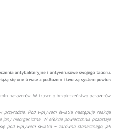
ieczenia antybakteryjne i antywirusowe swojego taboru.
iążą się one trwale z podłożem i tworzą system powłok
20 mln pasażerów. W trosce o bezpieczeństwo pasażerów
h w przyrodzie. Pod wpływem światła następuje reakcja
te jony nieorganiczne. W efekcie powierzchnia pozostaje
ą się pod wpływem światła – zarówno słonecznego, jak