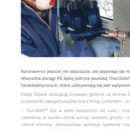
Koronawirus jeszcze nie odpuszcza, ale pojawiają się 
Wszystkie pociągi KŚ będą pokryte powłoką TitanSolid
fotokatalitycznych, które uaktywniają się pod wpływem ś
Koleje Śląskie obsługują przewozy głównie na terenie
przewoźnik nawiązał współpracę z firmą Lumichem – p
–
TitanSolid™ jest w pełni bezpieczny dla ludzi i ś
utleniania, w wyniku której wirusy, bakterie, grzyby i
niemal sterylna. Jednorazowa aplikacja zapewnia trw