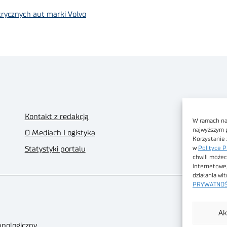
rycznych aut marki Volvo
Kontakt z redakcją
W ramach nas
najwyższym 
O Mediach Logistyka
Korzystanie 
w
Polityce P
Statystyki portalu
chwili możec
internetowe
działania wi
PRYWATNOŚ
Ak
hnologiczny