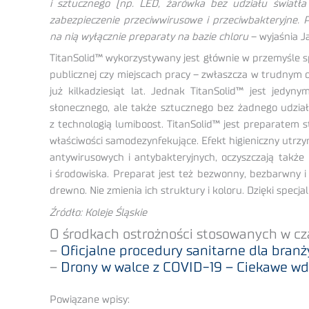
i sztucznego (np. LED, żarówka bez udziału światła U
zabezpieczenie przeciwwirusowe i przeciwbakteryjne. 
na nią wyłącznie preparaty na bazie chloru
– wyjaśnia J
TitanSolid™ wykorzystywany jest głównie w przemyśle 
publicznej czy miejscach pracy – zwłaszcza w trudnym o
już kilkadziesiąt lat. Jednak TitanSolid™ jest jedy
słonecznego, ale także sztucznego bez żadnego udział
z technologią lumiboost. TitanSolid™ jest preparatem 
właściwości samodezynfekujące. Efekt higieniczny utrzy
antywirusowych i antybakteryjnych, oczyszczają także p
i środowiska. Preparat jest też bezwonny, bezbarwny i n
drewno. Nie zmienia ich struktury i koloru. Dzięki spe
Źródło: Koleje Śląskie
O środkach ostrożności stosowanych w cza
–
Oficjalne procedury sanitarne dla branży
–
Drony w walce z COVID-19 – Ciekawe w
Powiązane wpisy: