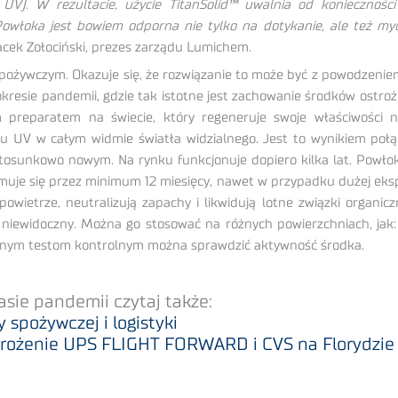
V). W rezultacie, użycie TitanSolid™ uwalnia od konieczności 
Powłoka jest bowiem odporna nie tylko na dotykanie, ale też myci
acek Zołociński, prezes zarządu Lumichem.
spożywczym. Okazuje się, że rozwiązanie to może być z powodzenie
kresie pandemii, gdzie tak istotne jest zachowanie środków ostrożn
nym preparatem na świecie, który regeneruje swoje właściwości 
u UV w całym widmie światła widzialnego. Jest to wynikiem poł
stosunkowo nowym. Na rynku funkcjonuje dopiero kilka lat. Powło
muje się przez minimum 12 miesięcy, nawet w przypadku dużej ekspl
owietrze, neutralizują zapachy i likwidują lotne związki organic
iewidoczny. Można go stosować na różnych powierzchniach, jak: szk
cjalnym testom kontrolnym można sprawdzić aktywność środka.
sie pandemii czytaj także:
 spożywczej i logistyki
drożenie UPS FLIGHT FORWARD i CVS na Florydzie