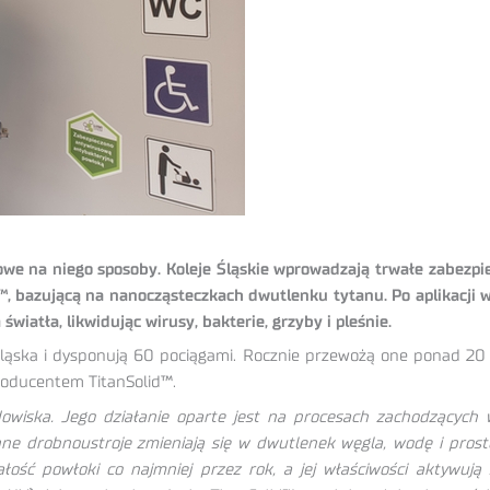
nowe na niego sposoby. Koleje Śląskie wprowadzają trwałe zabezp
™, bazującą na nanocząsteczkach dwutlenku tytanu. Po aplikacji w
wiatła, likwidując wirusy, bakterie, grzyby i pleśnie.
 Śląska i dysponują 60 pociągami. Rocznie przewożą one ponad 
roducentem TitanSolid™.
rodowiska. Jego działanie oparte jest na procesach zachodzącyc
 inne drobnoustroje zmieniają się w dwutlenek węgla, wodę i pros
ałość powłoki co najmniej przez rok, a jej właściwości aktywuj