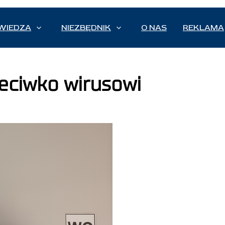
WIEDZA
NIEZBĘDNIK
O NAS
REKLAMA
eciwko wirusowi