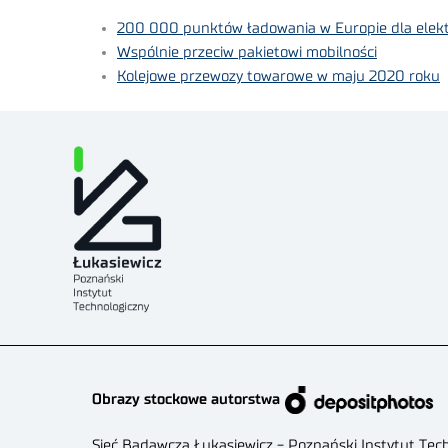
200 000 punktów ładowania w Europie dla elekt
Wspólnie przeciw pakietowi mobilności
Kolejowe przewozy towarowe w maju 2020 roku
Obrazy stockowe autorstwa
Sieć Badawcza Łukasiewicz - Poznański Instytut Tec