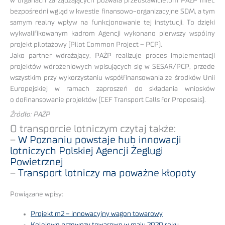
w organach zarządzających pozwala przedstawicielom PAŻP mieć
bezpośredni wgląd w kwestie finansowo-organizacyjne SDM, a tym
samym realny wpływ na funkcjonowanie tej instytucji. To dzięki
wykwalifikowanym kadrom Agencji wykonano pierwszy wspólny
projekt pilotażowy (Pilot Common Project – PCP).
Jako partner wdrażający, PAŻP realizuje proces implementacji
projektów wdrożeniowych wpisujących się w SESAR/PCP, przede
wszystkim przy wykorzystaniu współfinansowania ze środków Unii
Europejskiej w ramach zaproszeń do składania wniosków
o dofinansowanie projektów (CEF Transport Calls for Proposals).
Źródło: PAŻP
O transporcie lotniczym czytaj także:
–
W Poznaniu powstaje hub innowacji
lotniczych Polskiej Agencji Żeglugi
Powietrznej
–
Transport lotniczy ma poważne kłopoty
Powiązane wpisy:
Projekt m2 – innowacyjny wagon towarowy
Kolejowe przewozy towarowe w maju 2020 roku