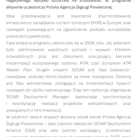
negatywnego wpływu lotnictwa na środowisko. W programie
aktywnie uczestniczy Polska Agencja Żeglugi Powietrznej.
Ideą przedsięwzięcia jest stworzenie zharmonizowanej
infrastruktury zarządzania ruchem lotniczym (ATM) w Europie oraz
rozwiązań pozwalających na ograniczenie podziału europejskiej
przestrzeni powietrznej.
Faza wstępna programu zakończyła się w 2008 roku. Jej zadaniem
było zdefiniowanie wspólnych potrzeb i wyzwań. Efektem
prowadzonych prac jest dokument, precyzujący kierunki
modernizacji europejskiego systemu ATM, czyli
European ATM
Master Plan
. Drugim etapem SESAR jest faza badawczo-
rozwojowa, podczas której badane są nowe rozwiązania. Ostatnią
jest faza wdrożeniowa, polegająca na implementacji nowych
rozwiązań do użytku operacyjnego. Etap ten nadzoruje organizacja
SESAR Deployment Manager, zapewniając synchronizację
i koordynację realizacji projektów wdrożeniowych oraz
powiązanych z nimi inwestycji.
W ostatnich dwóch etapach aktywny udział bierze Polska Agencja
Żeglugi Powietrznej – jako członek-założyciel SESAR Deployment
Alliance (SDA) oraz jako partner wdrażający. Uczestnictwo