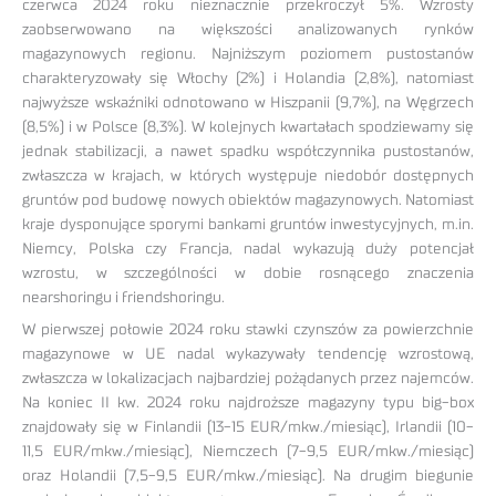
czerwca 2024 roku nieznacznie przekroczył 5%. Wzrosty
zaobserwowano na większości analizowanych rynków
magazynowych regionu. Najniższym poziomem pustostanów
charakteryzowały się Włochy (2%) i Holandia (2,8%), natomiast
najwyższe wskaźniki odnotowano w Hiszpanii (9,7%), na Węgrzech
(8,5%) i w Polsce (8,3%). W kolejnych kwartałach spodziewamy się
jednak stabilizacji, a nawet spadku współczynnika pustostanów,
zwłaszcza w krajach, w których występuje niedobór dostępnych
gruntów pod budowę nowych obiektów magazynowych. Natomiast
kraje dysponujące sporymi bankami gruntów inwestycyjnych, m.in.
Niemcy, Polska czy Francja, nadal wykazują duży potencjał
wzrostu, w szczególności w dobie rosnącego znaczenia
nearshoringu i friendshoringu.
W pierwszej połowie 2024 roku stawki czynszów za powierzchnie
magazynowe w UE nadal wykazywały tendencję wzrostową,
zwłaszcza w lokalizacjach najbardziej pożądanych przez najemców.
Na koniec II kw. 2024 roku najdroższe magazyny typu big-box
znajdowały się w Finlandii (13-15 EUR/mkw./miesiąc), Irlandii (10-
11,5 EUR/mkw./miesiąc), Niemczech (7-9,5 EUR/mkw./miesiąc)
oraz Holandii (7,5-9,5 EUR/mkw./miesiąc). Na drugim biegunie