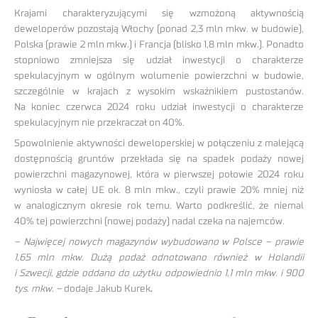
Krajami charakteryzującymi się wzmożoną aktywnością
deweloperów pozostają Włochy (ponad 2,3 mln mkw. w budowie),
Polska (prawie 2 mln mkw.) i Francja (blisko 1,8 mln mkw.). Ponadto
stopniowo zmniejsza się udział inwestycji o charakterze
spekulacyjnym w ogólnym wolumenie powierzchni w budowie,
szczególnie w krajach z wysokim wskaźnikiem pustostanów.
Na koniec czerwca 2024 roku udział inwestycji o charakterze
spekulacyjnym nie przekraczał on 40%.
Spowolnienie aktywności deweloperskiej w połączeniu z malejącą
dostępnością gruntów przekłada się na spadek podaży nowej
powierzchni magazynowej, która w pierwszej połowie 2024 roku
wyniosła w całej UE ok. 8 mln mkw., czyli prawie 20% mniej niż
w analogicznym okresie rok temu. Warto podkreślić, że niemal
40% tej powierzchni (nowej podaży) nadal czeka na najemców.
– Najwięcej nowych magazynów wybudowano w Polsce – prawie
1,65 mln mkw. Dużą podaż odnotowano również w Holandii
i Szwecji, gdzie oddano do użytku odpowiednio 1,1 mln mkw. i 900
tys. mkw. –
dodaje Jakub Kurek
.