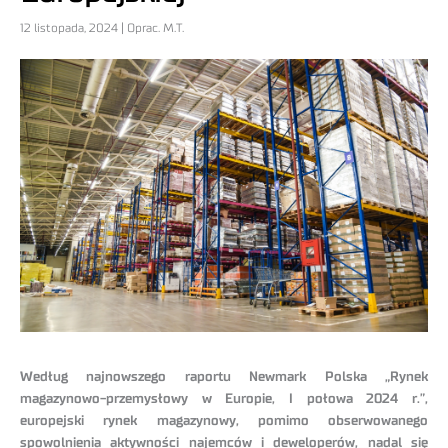
12 listopada, 2024 | Oprac. M.T.
Według najnowszego raportu Newmark Polska „Rynek
magazynowo-przemysłowy w Europie, I połowa 2024 r.”,
europejski rynek magazynowy, pomimo obserwowanego
spowolnienia aktywności najemców i deweloperów, nadal się