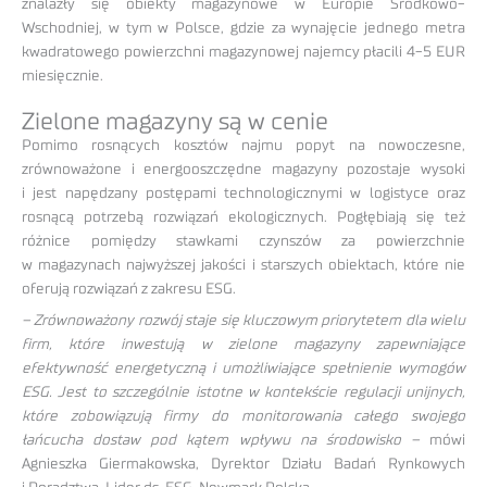
znalazły się obiekty magazynowe w Europie Środkowo-
Wschodniej, w tym w Polsce, gdzie za wynajęcie jednego metra
kwadratowego powierzchni magazynowej najemcy płacili 4-5 EUR
miesięcznie.
Zielone magazyny są w cenie
Pomimo rosnących kosztów najmu popyt na nowoczesne,
zrównoważone i energooszczędne magazyny pozostaje wysoki
i jest napędzany postępami technologicznymi w logistyce oraz
rosnącą potrzebą rozwiązań ekologicznych. Pogłębiają się też
różnice pomiędzy stawkami czynszów za powierzchnie
w magazynach najwyższej jakości i starszych obiektach, które nie
oferują rozwiązań z zakresu ESG.
– Zrównoważony rozwój staje się kluczowym priorytetem dla wielu
firm, które inwestują w zielone magazyny zapewniające
efektywność energetyczną i umożliwiające spełnienie wymogów
ESG. Jest to szczególnie istotne w kontekście regulacji unijnych,
które zobowiązują firmy do monitorowania całego swojego
łańcucha dostaw pod kątem wpływu na środowisko –
mówi
Agnieszka Giermakowska, Dyrektor Działu Badań Rynkowych