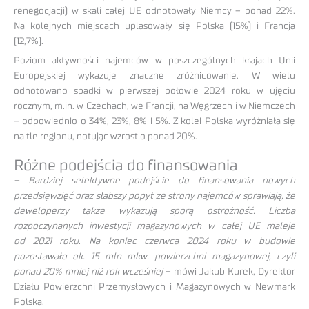
renegocjacji) w skali całej UE odnotowały Niemcy – ponad 22%.
Na kolejnych miejscach uplasowały się Polska (15%) i Francja
(12,7%).
Poziom aktywności najemców w poszczególnych krajach Unii
Europejskiej wykazuje znaczne zróżnicowanie. W wielu
odnotowano spadki w pierwszej połowie 2024 roku w ujęciu
rocznym, m.in. w Czechach, we Francji, na Węgrzech i w Niemczech
– odpowiednio o 34%, 23%, 8% i 5%. Z kolei Polska wyróżniała się
na tle regionu, notując wzrost o ponad 20%.
Różne podejścia do finansowania
– Bardziej selektywne podejście do finansowania nowych
przedsięwzięć oraz słabszy popyt ze strony najemców sprawiają, że
deweloperzy także wykazują sporą ostrożność. Liczba
rozpoczynanych inwestycji magazynowych w całej UE maleje
od 2021 roku. Na koniec czerwca 2024 roku w budowie
pozostawało ok. 15 mln mkw. powierzchni magazynowej, czyli
ponad 20% mniej niż rok wcześniej
– mówi Jakub Kurek, Dyrektor
Działu Powierzchni Przemysłowych i Magazynowych w Newmark
Polska.