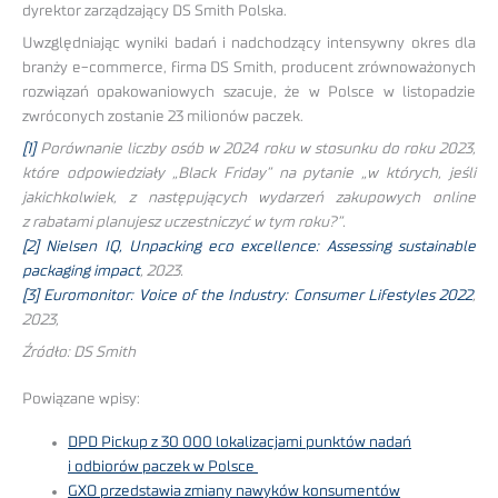
dyrektor zarządzający DS Smith Polska.
Uwzględniając wyniki badań i nadchodzący intensywny okres dla
branży e-commerce, firma DS Smith, producent zrównoważonych
rozwiązań opakowaniowych szacuje, że w Polsce w listopadzie
zwróconych zostanie 23 milionów paczek.
[1]
Porównanie liczby osób w 2024 roku w stosunku do roku 2023,
które odpowiedziały „Black Friday” na pytanie „w których, jeśli
jakichkolwiek, z następujących wydarzeń zakupowych online
z rabatami planujesz uczestniczyć w tym roku?”.
[2]
Nielsen IQ, Unpacking eco excellence: Assessing sustainable
packaging impact
, 2023.
[3]
Euromonitor: Voice of the Industry: Consumer Lifestyles 2022
,
2023,
Źródło: DS Smith
Powiązane wpisy:
DPD Pickup z 30 000 lokalizacjami punktów nadań
i odbiorów paczek w Polsce
GXO przedstawia zmiany nawyków konsumentów