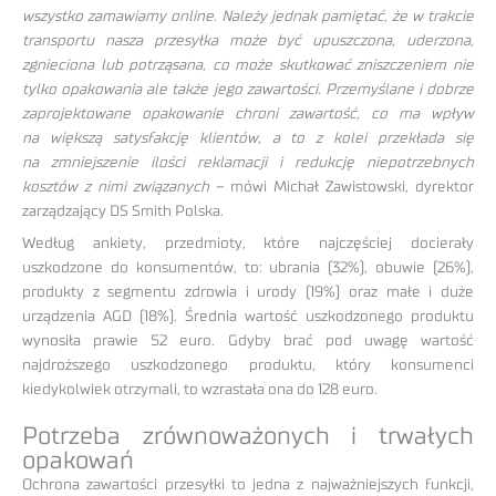
wszystko zamawiamy online. Należy jednak pamiętać, że w trakcie
transportu nasza przesyłka może być upuszczona, uderzona,
zgnieciona lub potrząsana, co może skutkować zniszczeniem nie
tylko opakowania ale także jego zawartości. Przemyślane i dobrze
zaprojektowane opakowanie chroni zawartość, co ma wpływ
na większą satysfakcję klientów, a to z kolei przekłada się
na zmniejszenie ilości reklamacji i redukcję niepotrzebnych
kosztów z nimi związanych
– mówi Michał Zawistowski, dyrektor
zarządzający DS Smith Polska.
Według ankiety, przedmioty, które najczęściej docierały
uszkodzone do konsumentów, to: ubrania (32%), obuwie (26%),
produkty z segmentu zdrowia i urody (19%) oraz małe i duże
urządzenia AGD (18%). Średnia wartość uszkodzonego produktu
wynosiła prawie 52 euro. Gdyby brać pod uwagę wartość
najdroższego uszkodzonego produktu, który konsumenci
kiedykolwiek otrzymali, to wzrastała ona do 128 euro.
Potrzeba zrównoważonych i trwałych
opakowań
Ochrona zawartości przesyłki to jedna z najważniejszych funkcji,