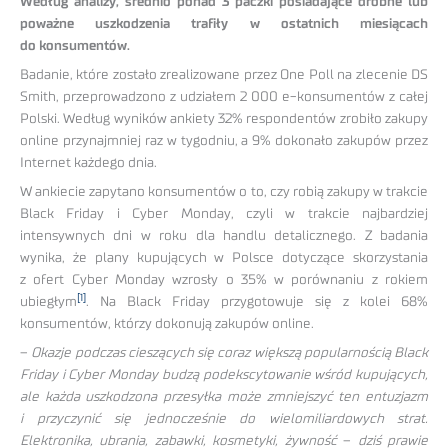
Według analizy, średnio ponad 3 paczki posiadające drobne lub
poważne uszkodzenia trafiły w ostatnich miesiącach
do konsumentów.
Badanie, które zostało zrealizowane przez One Poll na zlecenie DS
Smith, przeprowadzono z udziałem 2 000 e-konsumentów z całej
Polski. Według wyników ankiety 32% respondentów zrobiło zakupy
online przynajmniej raz w tygodniu, a 9% dokonało zakupów przez
Internet każdego dnia.
W ankiecie zapytano konsumentów o to, czy robią zakupy w trakcie
Black Friday i Cyber Monday, czyli w trakcie najbardziej
intensywnych dni w roku dla handlu detalicznego. Z badania
wynika, że plany kupujących w Polsce dotyczące skorzystania
z ofert Cyber Monday wzrosły o 35% w porównaniu z rokiem
[1]
ubiegłym
. Na Black Friday przygotowuje się z kolei 68%
konsumentów, którzy dokonują zakupów online.
–
Okazje podczas cieszących się coraz większą popularnością Black
Friday i Cyber Monday budzą podekscytowanie wśród kupujących,
ale każda uszkodzona przesyłka może zmniejszyć ten entuzjazm
i przyczynić się jednocześnie do wielomiliardowych strat.
Elektronika, ubrania, zabawki, kosmetyki, żywność
–
dziś prawie