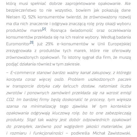
którą musi spełniać dobrze zaprojektowane opakowanie. Ale
bezpieczeństwo to nie wszystko, bowiem jak pokazują dane
Nielsen IQ, 92% konsumentów twierdzi, że zrównoważony rozwój
ma dla nich znaczenie i odgrywa znaczącą rolę przy okazji wyboru
[2]
produktów marek
. Rosnąca świadomość oraz oczekiwania
konsumentów przekłada się na ich realne wybory. Według badania
[3]
Euromonitor
, już 29% e-konsumentów w Unii Europejskiej
zrezygnowała z produktów tych marek, które nie oferowały
zrównoważonych opakowań. To istotny sygnał dla firm, że muszą
podjąć działania również w tym zakresie.
–
E-commerce stanowi bardzo ważny kanał zakupowy, z którego
korzysta coraz więcej osób. Problem uszkodzonych paczek
w transporcie dotyka cały łańcuch dostaw, natomiast liczba
zwrotów i ponownych zamówień przekłada się na wzrost emisji
CO2. Im bardziej firmy będą doskonalić te procesy, tym większa
szansa na minimalizację tego zjawiska. W tym kontekście
opakowania odgrywają kluczową rolę, bo to one zabezpieczają
produkty. Stąd tak ważny jest dobór odpowiednich opakowań
do przesyłek, zarówno pod względem jakości materiałów, jak
i rozmiaru i funkcjonalności
– podkreśla Michał Zawistowski,