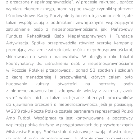
z orzeczoną niepełnosprawnością”. W procesie rekrutacji, oprócz
wymiaru ekonomicznego, brane są pod uwagę czynniki społeczne
i środowiskowe. Kadry Poczty nie tylko rekrutują samodzielnie, ale
także współpracują z podmiotami zewnętrznymi, wspierającymi
zatrudnianie osób z niepełnosprawnościami, jak: Państwowy
Fundusz Rehabilitacji Osób Niepełnosprawnych i Fundacja
Aktywizacja. Spółka przeprowadziła również szeroką kampanię
promującą znaczenie zatrudniania osób z niepełnosprawnościami,
skierowaną do swoich pracowników. W ubiegłym roku lokalni
koordynatorzy ds. zatrudnienia osób z niepełnosprawnościami
w Poczcie Polskiej przeprowadzili ponad 50 spotkań i szkoleń
z kadrą menadżerską i pracownikami, których celem było
budowanie kultury otwartości na potrzeby osób
z niepełnosprawnościami, zdobywanie wiedzy z zakresu „savoir
vivre” wobec nich, a także zachęcanie obecnych pracowników
do ujawniania orzeczeń o niepełnosprawności, jeśli je posiadają.
W 2019 roku Poczta Polska została partnerem reprezentacji Polski
Amp Futbol. Współpraca ta jest kontynuowana, a pocztowcy
wspierają polską drużynę w przygotowaniach do przyszłorocznych
Mistrzostw Europy. Spółka stale dostosowuje swoją infrastrukturę
do potrzeb osób niepełnosprawnych, oferuje również rozwiązania