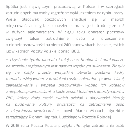
Spółka jest największym pracodawcą w Polsce i w szeregach
zatrudnionych ma osoby zagrożone wykluczeniem na rynku pracy.
Wiele placówek pocztowych znajduje się w małych
miejscowościach, gdzie znalezienie pracy jest trudniejsze niż
w dużych aglomeracjach. W ciągu roku operator pocztowy
zwiększył także zatrudnienie osób z orzeczeniem
o niepełnosprawności na niemal 240 stanowiskach. Łącznie jest ich
już w kadrach Poczty Polskiej ponad 1900.
–
Uzyskanie tytułu laureata I miejsca w Konkursie Lodołamacze
na szczeblu regionalnym jest naszym wspólnym sukcesem. Złożyły
się na niego przede wszystkim otwarta postawa kadry
menadżerskiej wobec zatrudniania osób z niepełnosprawnościami,
zaangażowanie i empatia pracowników wobec ich kolegów
z niepełnosprawnościami, a także zespół lokalnych koordynatorów
PKL, którzy dużą część swoich działań i aktywności kierują
na budowanie kultury otwartości na zatrudnianie osób
z niepełnosprawnościami
– mówi Marek Makuch, dyrektor
zarządzający Pionem Kapitału Ludzkiego w Poczcie Polskiej.
W 2018 roku Poczta Polska przyjęła „Politykę zatrudniania osób