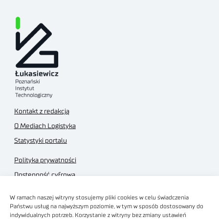
Kontakt z redakcją
O Mediach Logistyka
Statystyki portalu
Polityka prywatności
Dostępność cyfrowa
Regulamin Portalu
W ramach naszej witryny stosujemy pliki cookies w celu świadczenia
Regulamin sklepu
Państwu usług na najwyższym poziomie, w tym w sposób dostosowany do
indywidualnych potrzeb. Korzystanie z witryny bez zmiany ustawień