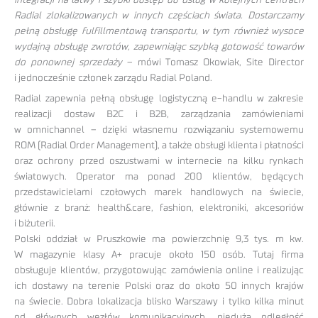
Radial zlokalizowanych w innych częściach świata. Dostarczamy
pełną obsługę fulfillmentową transportu, w tym również wysoce
wydajną obsługę zwrotów, zapewniając szybką gotowość towarów
do ponownej sprzedaży
– mówi Tomasz Okowiak, Site Director
i jednocześnie członek zarządu Radial Poland.
Radial zapewnia pełną obsługę logistyczną e-handlu w zakresie
realizacji dostaw B2C i B2B, zarządzania zamówieniami
w omnichannel – dzięki własnemu rozwiązaniu systemowemu
ROM (Radial Order Management), a także obsługi klienta i płatności
oraz ochrony przed oszustwami w internecie na kilku rynkach
światowych. Operator ma ponad 200 klientów, będących
przedstawicielami czołowych marek handlowych na świecie,
głównie z branż: health&care, fashion, elektroniki, akcesoriów
i biżuterii.
Polski oddział w Pruszkowie ma powierzchnię 9,3 tys. m kw.
W magazynie klasy A+ pracuje około 150 osób. Tutaj firma
obsługuje klientów, przygotowując zamówienia online i realizując
ich dostawy na terenie Polski oraz do około 50 innych krajów
na świecie. Dobra lokalizacja blisko Warszawy i tylko kilka minut
od głównych węzłów komunikacyjnych, nieduża odległość