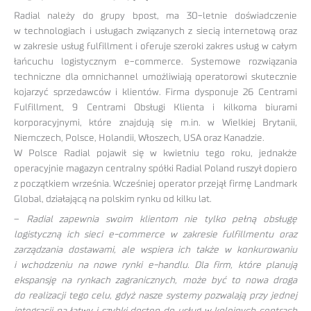
Radial należy do grupy bpost, ma 30-letnie doświadczenie
w technologiach i usługach związanych z siecią internetową oraz
w zakresie usług fulfillment i oferuje szeroki zakres usług w całym
łańcuchu logistycznym e-commerce. Systemowe rozwiązania
techniczne dla omnichannel umożliwiają operatorowi skutecznie
kojarzyć sprzedawców i klientów. Firma dysponuje 26 Centrami
Fulfillment, 9 Centrami Obsługi Klienta i kilkoma biurami
korporacyjnymi, które znajdują się m.in. w Wielkiej Brytanii,
Niemczech, Polsce, Holandii, Włoszech, USA oraz Kanadzie.
W Polsce Radial pojawił się w kwietniu tego roku, jednakże
operacyjnie magazyn centralny spółki Radial Poland ruszył dopiero
z początkiem września. Wcześniej operator przejął firmę Landmark
Global, działającą na polskim rynku od kilku lat.
–
Radial zapewnia swoim klientom nie tylko pełną obsługę
logistyczną ich sieci e-commerce w zakresie fulfillmentu oraz
zarządzania dostawami, ale wspiera ich także w konkurowaniu
i wchodzeniu na nowe rynki e-handlu. Dla firm, które planują
ekspansję na rynkach zagranicznych, może być to nowa droga
do realizacji tego celu, gdyż nasze systemy pozwalają przy jednej
integracji na łatwy i szybki dostęp do usług w kolejnych centrach