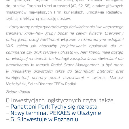
do lotniska Chopina i sieci autostrad (A2, S2, S8), a także głównych
magazynów największych firm kurierskich, umożliwia Radialowi
szybką i efektywną realizację dostaw.
–
Korzystamy z międzynarodowego doświadczenia i wewnętrznego
transferu know-how grupy bpost na całym świecie. Oferujemy
pełną gamę usług fulfillment włącznie z różnorodnymi usługami
VAS, takimi jak chociażby projektowanie opakowań dla e-
commerce czy druk cyfrowy i offsetowy. Nasi klienci mają dostęp
do wiodącej na świecie technologii zarządzania zamówieniami dla
omnichannel w ramach Radial Order Management, a być może
w niedalekiej przyszłości także do technologii płatności oraz
inteligentnej ochrony przed oszustwami
– twierdzi Mariusz
Możdżyński, Sales Director CEE w Radial.
Źródło: Radial
O inwestycjach logistycznych czytaj także:
–
Panattoni Park Tychy się rozrasta
–
Nowy terminal PEKAES w Olsztynie
–
GLS inwestuje w Poznaniu