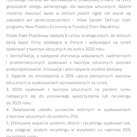
gospodarki obiegu zamkniętego dla tworzyw sztucznych. Razem
możemy stworzyć świat, w którym plastik nigdy nie stanie się
odpadem ani zanieczyszczeniem
– mówi Sander Defruyt, lider
programu New Plastics Economy w Fundacji Ellen MacArthur.
Polski Pakt Plastikowy zakłada 6 celów strategicznych, do których
będą dążyć firmy działające w Polsce i wpływające na rynek
opakowań z tworzyw sztucznych do końca 2025 roku.
1. Identyfikacja, a następnie eliminacja wskazanych, nadmiernych
i problematycznych opakowań z tworzyw sztucznych poprzez
przeprojektowanie, innowacje i alternatywne modele dostawy.
2. Dążenie do zmniejszenia o 30% użycia pierwotnych tworzyw
sztucznych w opakowaniach wprowadzanych na rynek.
3. 100% opakowań z tworzyw sztucznych na polskim rynku
nadających się do ponownego wykorzystania lub recyklingu
do 2025 roku.
4. Zwiększenie udziału surowców wtórnych w opakowaniach
z tworzyw sztucznych do poziomu 25%.
5. Efektywne wsparcie systemu zbiórki i recyklingu opakowań tak,
aby osiągnąć poziom recyklingu w wysokości co najmniej 55%
na polskim rynku.