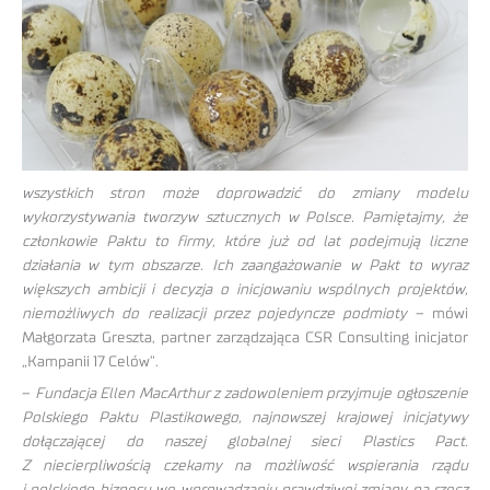
wszystkich stron może doprowadzić do zmiany modelu
wykorzystywania tworzyw sztucznych w Polsce. Pamiętajmy, że
członkowie Paktu to firmy, które już od lat podejmują liczne
działania w tym obszarze. Ich zaangażowanie w Pakt to wyraz
większych ambicji i decyzja o inicjowaniu wspólnych projektów,
niemożliwych do realizacji przez pojedyncze podmioty
– mówi
Małgorzata Greszta, partner zarządzająca CSR Consulting inicjator
„Kampanii 17 Celów”.
–
Fundacja Ellen MacArthur z zadowoleniem przyjmuje ogłoszenie
Polskiego Paktu Plastikowego, najnowszej krajowej inicjatywy
dołączającej do naszej globalnej sieci Plastics Pact.
Z niecierpliwością czekamy na możliwość wspierania rządu
i polskiego biznesu we wprowadzaniu prawdziwej zmiany na rzecz