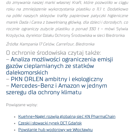
do zmywania naszej marki własnej Kraft, które pozwoliło w ciągu
roku na zmniejszenie wykorzystania plastiku o 11,1 t. Dodatkowo
na półki naszych sklepów trafiły papierowe patyczki higieniczne
marek Dada i Carea z bawełnianą główką, dla dzieci i dorosłych, co
rocznie ograniczy zużycie plastiku o ponad 330 t
– mówi Sylwia
Krzyżycka, dyrektor Działu Ochrony Środowiska w sieci Biedronka
Źródła: Kampania 17 Celów, Carrefour, Biedronka
O ochronie środowiska czytaj także:
–
Analiza możliwości ograniczenia emisji
gazów cieplarnianych ze statków
dalekomorskich
–
PKN ORLEN ambitny i ekologiczny
–
Mercedes-Benz i Amazon w jednym
szeregu dla ochrony klimatu
Powiązane wpisy:
Kuehne+Nagel rozwija globalną sieć KN PharmaChain
Czeski i słowacki rynek DCT Gdańsk
Powstanie hub wodorowy we Włocławku