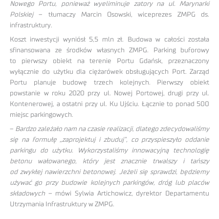
Nowego Portu, ponieważ wyeliminuje zatory na ul. Marynarki
Polskiej
– tłumaczy Marcin Osowski, wiceprezes ZMPG ds.
infrastruktury.
Koszt inwestycji wyniósł 5,5 mln zł. Budowa w całości została
sfinansowana ze środków własnych ZMPG. Parking buforowy
to pierwszy obiekt na terenie Portu Gdańsk, przeznaczony
wyłącznie do użytku dla ciężarówek obsługujących Port. Zarząd
Portu planuje budowę trzech kolejnych. Pierwszy obiekt
powstanie w roku 2020 przy ul. Nowej Portowej, drugi przy ul.
Kontenerowej, a ostatni przy ul. Ku Ujściu. Łącznie to ponad 500
miejsc parkingowych.
–
Bardzo zależało nam na czasie realizacji, dlatego zdecydowaliśmy
się na formułę „zaprojektuj i zbuduj”, co przyspieszyło oddanie
parkingu do użytku. Wykorzystaliśmy innowacyjną technologię
betonu wałowanego, który jest znacznie trwalszy i tańszy
od zwykłej nawierzchni betonowej. Jeżeli się sprawdzi, będziemy
używać go przy budowie kolejnych parkingów, dróg lub placów
składowych
– mówi Sylwia Artichowicz, dyrektor Departamentu
Utrzymania Infrastruktury w ZMPG.