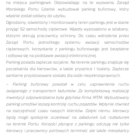
na miejsca parkingowe. Odpowiadając na te wyzwania, Zarząd
Morskiego Portu Gdańsk wybudował parking buforowy, który
właśnie został oddany do użytku.
Ogrodzony, oświetlony i monitorowany teren parkingu jest w stanie
przyjąć 62 samochody ciężarowe. Wjazdy wyposażono w szlabany,
którymi sterują pracownicy ochrony. Do czasu wdrożenia przez
Zarząd Portu jednolitego systemu awizacji samochodów
ciężarowych, korzystanie z parkingu buforowego jest bezpłatne
i odbywa się na podstawie awizacji elektronicznej.
Parking posiada zaplecze socjalne. Na terenie parkingu znajduje się
poczekalnia dla kierowców, a także prysznice i toalety. Zaplecze
sanitarne przystosowane zostało dla osób niepełnosprawnych.
–
Parking buforowy powstał w celu usprawnienia ruchu
związanego z transportem ładunków. Za kompleksową realizację
inwestycji odpowiedzialna była gdyńska firma MTM. Wybudowany
parking umożliwi lepszą kontrolę ruchu pojazdów. Wpłynie również
na oszczędność czasu naszych klientów. Dzięki niemu, kierowcy
będą mogli spokojnie oczekiwać na załadunek lub rozładunek
na terenie Portu. Korzyści płynące z parkingu odczują nie tylko
kierowcy i pracownicy portowych terminali, ale także mieszkańcy