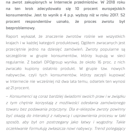
na zwrot zakupionych w Internecie przedmiotów. W 2018 roku
na ten krok zdecydowało się 10 procent europejskich
konsumentów. Jest to wynik o 4 p.p. wyższy niż w roku 2017. 52
procent respondentów uznało, że proces zwrotu był
bezproblemowy.
Raport wykazał, że znaczenie zwrotów rośnie we wszystkich
krajach i w każdej kategorii produktowej. Ogółem zwracanych jest
przeciętnie jedno na dziesięć zamówień. Zwroty popularne są
szczególnie w grupie konsumentów, którzy kupują w sieci
regularnie. Z badań DPDgroup wynika, że około 16 proc. z nich
zwracało kupiony ostatnio produkt. W grupie tzw. nowych
nabywców, czyli tych konsumentów, którzy zaczęli kupować
w Internecie nie wcześniej niż dwa lata temu, odsetek ten wynosi
aż 21 procent.
–
Konsumenci są coraz bardziej świadomi swoich praw i w związku
z tym chętnie korzystają z możliwości odesłania zamówionego
towaru bez podawania przyczyny. Dla e-sklepów zwroty powinny
być okazją do interakcji z nabywcą i usprawnienia procesu w taki
sposób, aby był on postrzegany jako łatwy i wygodny. Takie
oczekiwanie formułują zwłaszcza nowi nabywcy. Trend polegający