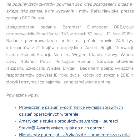
na popularyzacji zwrotów powinien być więc postrzegany przez e-
sklepy jako szansa, a nie wyzwanie
– mówi Rafał Nawłoka, prezes
zarządu DPD Polska.
Ubiegłoroczne badanie Barometr E-shopper DPDgroup
przeprowadziła firma Kantar TNS w dniach 30 maja – 12 lipca 2018 r.
Badanie przeprowadzono online na próbie prawie 24,5 tys.
internautów z 21 krajów europejskich: Austrii, Belgii, Chorwacji,
Czech, Estonii, Francji, Niemiec, Węgier, Irlandii, Łotwy, Włoch,
Litwy, Holandii, Polski, Portugalii, Rumunii, Słowacji, Słowenii,
Hiszpanii, Szwajcarii, Wielkiej Brytanii. Badaniem objęto wyłącznie
respondentów powyżej 18 roku życia, którzy od stycznia 2018 r.
złożyli i otrzymali co najmniej jedno zamówienie online.
Powiązane wpisy:
Prowadzenie działań e-commerce wymaga sprawnych
działań operacyjnych w terenie
Amerykanie szukają produktów za granicą – laureaci
Stevie® Awards wskazują jak do nich dotrzeć
Nieodkryty potencjał – afrykański e-commerce szansą dla