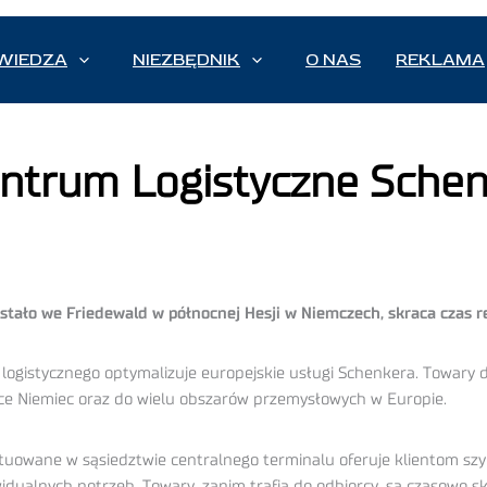
WIEDZA
NIEZBĘDNIK
O NAS
REKLAMA
ntrum Logistyczne Sche
ało we Friedewald w północnej Hesji w Niemczech, skraca czas rea
logistycznego optymalizuje europejskie usługi Schenkera. Towa
ce Niemiec oraz do wielu obszarów przemysłowych w Europie.
owane w sąsiedztwie centralnego terminalu oferuje klientom szybk
widualnych potrzeb. Towary, zanim trafią do odbiorcy, są czasowo