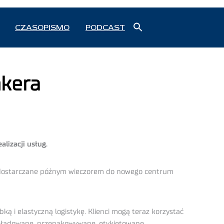
Search
CZASOPISMO
PODCAST
for:
Search Button
nkera
lizacji usług.
ry dostarczane późnym wieczorem do nowego centrum
ą i elastyczną logistykę. Klienci mogą teraz korzystać
 składowane, przepakowywane, etykietowane,