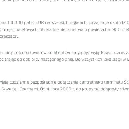
ad 11 000 palet EUR na wysokich regałach, co zajmuje około 1
 miejsc paletowych. Strefa bezpieczeństwa o powierzchni 900 me
zraszaczy.
 terminy odbioru towarów od klientów mogą być wyjątkowo późne. 
ocierając do odbiorcy następnego dnia. Do wszystkich lokalizacji w
ją codzienne bezpośrednie połączenia centralnego terminalu Sche
 Szwecją i Czechami. Od 4 lipca 2005 r. do grupy tej dołączyły równi