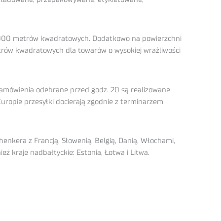
2 000 metrów kwadratowych. Dodatkowo na powierzchni
trów kwadratowych dla towarów o wysokiej wrażliwości
Zamówienia odebrane przed godz. 20 są realizowane
 Europie przesyłki docierają zgodnie z terminarzem
nkera z Francją, Słowenią, Belgią, Danią, Włochami,
eż kraje nadbałtyckie: Estonia, Łotwa i Litwa.