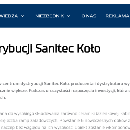
WIEDZA
NIEZBĘDNIK
O NAS
REKLAMA
ybucji Sanitec Koło
centrum dystrybucji Sanitec Koło, producenta i dystrybutora wy
znie większe. Podczas uroczystości rozpoczęcia inwestycji, która o
ch.
na do wysokiego składowania zarówno ceramiki łazienkowej, kabin 
się liczba ramp załadowczych. Powstanie 6 nowoczesnych doków
naczep bez względu na ich wysokość. Obiekt zostanie wkomponowa