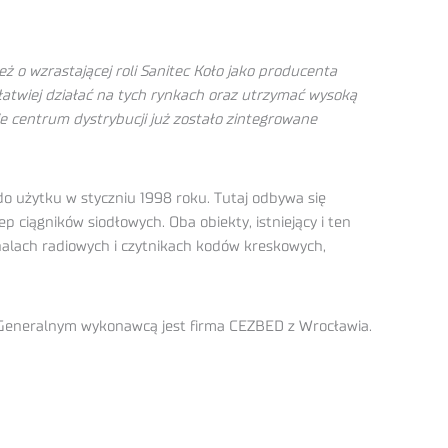
ż o wzrastającej roli Sanitec Koło jako producenta
atwiej działać na tych rynkach oraz utrzymać wysoką
kie centrum dystrybucji już zostało zintegrowane
o użytku w styczniu 1998 roku. Tutaj odbywa się
ciągników siodłowych. Oba obiekty, istniejący i ten
alach radiowych i czytnikach kodów kreskowych,
a. Generalnym wykonawcą jest firma CEZBED z Wrocławia.