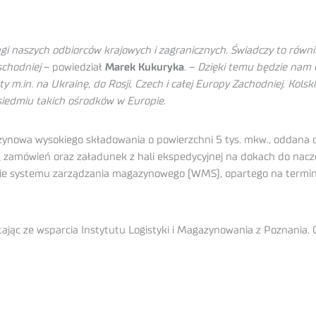
i naszych odbiorców krajowych i zagranicznych. Świadczy to równie
chodniej
– powiedział
Marek Kukuryka
. –
Dzięki temu będzie nam ł
 m.in. na Ukrainę, do Rosji, Czech i całej Europy Zachodniej. Kols
 siedmiu takich ośrodków w Europie
.
ynowa wysokiego składowania o powierzchni 5 tys. mkw., oddana d
amówień oraz załadunek z hali ekspedycyjnej na dokach do naczep 
nie systemu zarządzania magazynowego (WMS), opartego na termin
stając ze wsparcia Instytutu Logistyki i Magazynowania z Poznani