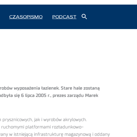
Search
CZASOPISMO
PODCAST
for:
Search Button
robów wyposażenia łazienek. Stare hale zostaną
dbyła się 6 lipca 2005 r., prezes zarządu Marek
prysznicowych, jak i wyrobów akrylowych.
 z ruchomymi platformami rozładunkowo-
ny w istniejącą infrastrukturę magazynową i oddany