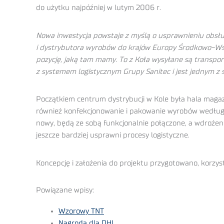
do użytku najpóźniej w lutym 2006 r.
Nowa inwestycja powstaje z myślą o usprawnieniu obsług
i dystrybutora wyrobów do krajów Europy Środkowo-Ws
pozycję, jaką tam mamy. To z Koła wysyłane są transporty
z systemem logistycznym Grupy Sanitec i jest jednym z
Początkiem centrum dystrybucji w Kole była hala magaz
również konfekcjonowanie i pakowanie wyrobów według z
nowy, będą ze sobą funkcjonalnie połączone, a wdroże
jeszcze bardziej usprawni procesy logistyczne.
Koncepcję i założenia do projektu przygotowano, korzy
Powiązane wpisy:
Wzorowy TNT
Nagroda dla DHL