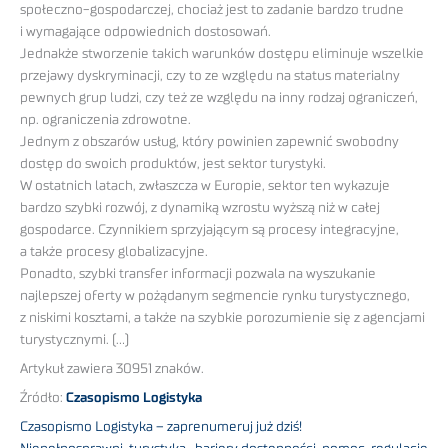
społeczno-gospodarczej, chociaż jest to zadanie bardzo trudne
i wymagające odpowiednich dostosowań.
Jednakże stworzenie takich warunków dostępu eliminuje wszelkie
przejawy dyskryminacji, czy to ze względu na status materialny
pewnych grup ludzi, czy też ze względu na inny rodzaj ograniczeń,
np. ograniczenia zdrowotne.
Jednym z obszarów usług, który powinien zapewnić swobodny
dostęp do swoich produktów, jest sektor turystyki.
W ostatnich latach, zwłaszcza w Europie, sektor ten wykazuje
bardzo szybki rozwój, z dynamiką wzrostu wyższą niż w całej
gospodarce. Czynnikiem sprzyjającym są procesy integracyjne,
a także procesy globalizacyjne.
Ponadto, szybki transfer informacji pozwala na wyszukanie
najlepszej oferty w pożądanym segmencie rynku turystycznego,
z niskimi kosztami, a także na szybkie porozumienie się z agencjami
turystycznymi. (…)
Artykuł zawiera 30951 znaków.
Źródło:
Czasopismo Logistyka
Czasopismo Logistyka – zaprenumeruj już dziś!