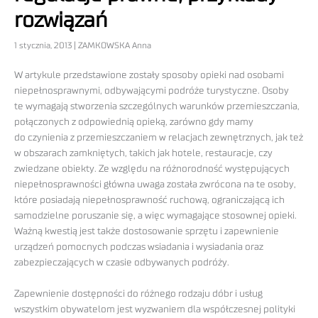
rozwiązań
1 stycznia, 2013 | ZAMKOWSKA Anna
W artykule przedstawione zostały sposoby opieki nad osobami
niepełnosprawnymi, odbywającymi podróże turystyczne. Osoby
te wymagają stworzenia szczególnych warunków przemieszczania,
połączonych z odpowiednią opieką, zarówno gdy mamy
do czynienia z przemieszczaniem w relacjach zewnętrznych, jak też
w obszarach zamkniętych, takich jak hotele, restauracje, czy
zwiedzane obiekty. Ze względu na różnorodność występujących
niepełnosprawności główna uwaga została zwrócona na te osoby,
które posiadają niepełnosprawność ruchową, ograniczającą ich
samodzielne poruszanie się, a więc wymagające stosownej opieki.
Ważną kwestią jest także dostosowanie sprzętu i zapewnienie
urządzeń pomocnych podczas wsiadania i wysiadania oraz
zabezpieczających w czasie odbywanych podróży.
Zapewnienie dostępności do różnego rodzaju dóbr i usług
wszystkim obywatelom jest wyzwaniem dla współczesnej polityki