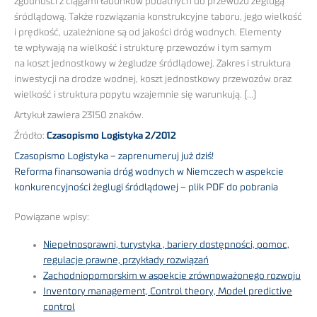
zgodności z ciągami ładunków podatnych do przewozu żeglugą
śródlądową. Także rozwiązania konstrukcyjne taboru, jego wielkość
i prędkość, uzależnione są od jakości dróg wodnych. Elementy
te wpływają na wielkość i strukturę przewozów i tym samym
na koszt jednostkowy w żegludze śródlądowej. Zakres i struktura
inwestycji na drodze wodnej, koszt jednostkowy przewozów oraz
wielkość i struktura popytu wzajemnie się warunkują. (…)
Artykuł zawiera 23150 znaków.
Źródło:
Czasopismo Logistyka 2/2012
Czasopismo Logistyka – zaprenumeruj już dziś!
Reforma finansowania dróg wodnych w Niemczech w aspekcie
konkurencyjności żeglugi śródlądowej – plik PDF do pobrania
Powiązane wpisy:
Niepełnosprawni, turystyka , bariery dostępności, pomoc,
regulacje prawne, przykłady rozwiązań
Zachodniopomorskim w aspekcie zrównoważonego rozwoju
Inventory management, Control theory, Model predictive
control