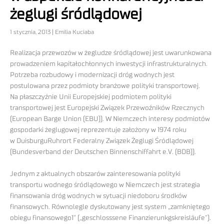
żeglugi śródlądowej
1 stycznia, 2013 | Emilia Kuciaba
Realizacja przewozów w żegludze śródlądowej jest uwarunkowana
prowadzeniem kapitałochłonnych inwestycji infrastrukturalnych.
Potrzeba rozbudowy i modernizacji dróg wodnych jest
postulowana przez podmioty branżowe polityki transportowej.
Na płaszczyźnie Unii Europejskiej podmiotem polityki
transportowej jest Europejski Związek Przewoźników Rzecznych
(European Barge Union (EBU)). W Niemczech interesy podmiotów
gospodarki żeglugowej reprezentuje założony w 1974 roku
w DuisburguRuhrort Federalny Związek Żeglugi Śródlądowej
(Bundesverband der Deutschen Binnenschiffahrt e.V. (BDB)).
Jednym z aktualnych obszarów zainteresowania polityki
transportu wodnego śródlądowego w Niemczech jest strategia
finansowania dróg wodnych w sytuacji niedoboru środków
finansowych. Równolegle dyskutowany jest system „zamkniętego
obiegu finansowego1” („geschlosssene Finanzierunkgskreisläufe”).