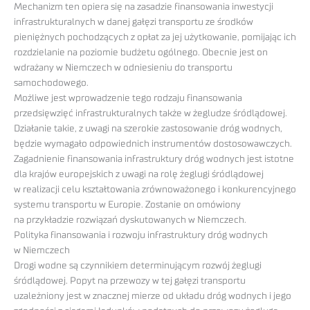
Mechanizm ten opiera się na zasadzie finansowania inwestycji
infrastrukturalnych w danej gałęzi transportu ze środków
pieniężnych pochodzących z opłat za jej użytkowanie, pomijając ich
rozdzielanie na poziomie budżetu ogólnego. Obecnie jest on
wdrażany w Niemczech w odniesieniu do transportu
samochodowego.
Możliwe jest wprowadzenie tego rodzaju finansowania
przedsięwzięć infrastrukturalnych także w żegludze śródlądowej.
Działanie takie, z uwagi na szerokie zastosowanie dróg wodnych,
będzie wymagało odpowiednich instrumentów dostosowawczych.
Zagadnienie finansowania infrastruktury dróg wodnych jest istotne
dla krajów europejskich z uwagi na rolę żeglugi śródlądowej
w realizacji celu kształtowania zrównoważonego i konkurencyjnego
systemu transportu w Europie. Zostanie on omówiony
na przykładzie rozwiązań dyskutowanych w Niemczech.
Polityka finansowania i rozwoju infrastruktury dróg wodnych
w Niemczech
Drogi wodne są czynnikiem determinującym rozwój żeglugi
śródlądowej. Popyt na przewozy w tej gałęzi transportu
uzależniony jest w znacznej mierze od układu dróg wodnych i jego